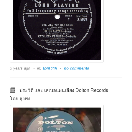
5 years ago
in:
บทความ
no comments
ประวัติ และ เลเบลแผ่นเสียง Dolton Records
โดย ลุงพง