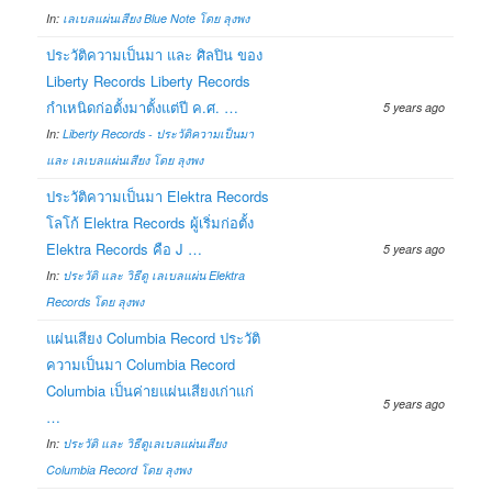
In:
เลเบลแผ่นเสียง Blue Note โดย ลุงพง
ประวัติความเป็นมา และ ศิลปิน ของ
Liberty Records Liberty Records
กำเหนิดก่อตั้งมาตั้งแต่ปี ค.ศ. …
5 years ago
In:
Liberty Records - ประวัติความเป็นมา
และ เลเบลแผ่นเสียง โดย ลุงพง
ประวัติความเป็นมา Elektra Records
โลโก้ Elektra Records ผู้เริ่มก่อตั้ง
Elektra Records คือ J …
5 years ago
In:
ประวัติ และ วิธีดู เลเบลแผ่น Elektra
Records โดย ลุงพง
แผ่นเสียง Columbia Record ประวัติ
ความเป็นมา Columbia Record
Columbia เป็นค่ายแผ่นเสียงเก่าแก่
5 years ago
…
In:
ประวัติ และ วิธีดูเลเบลแผ่นเสียง
Columbia Record โดย ลุงพง