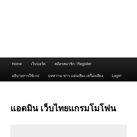
Main
Home
เว็บบอร์ด
สมัครสมาชิก / Register
menu
อธิบายการใช้เวป
บทความ-ข่าว แผ่นเสียง เครื่องเสียง
Login
แอดมิน เว็บไทยแกรมโมโฟน