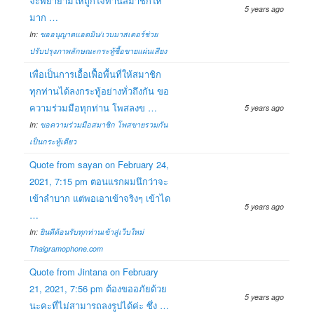
จะพยายามให้ถูกใจท่านสมาชิกให้
5 years ago
มาก …
In:
ขออนุญาตแอดมิน/เวบมาสเตอร์ช่วย
ปรับปรุงภาพลักษณะกระทู้ซื้อขายแผ่นเสียง
เพื่อเป็นการเอื้อเฟื้อพื้นที่ให้สมาชิก
ทุกท่านได้ลงกระทู้อย่างทั่วถึงกัน ขอ
ความร่วมมือทุกท่าน โพสลงข …
5 years ago
In:
ขอความร่วมมือสมาชิก โพสขายรวมกัน
เป็นกระทู้เดียว
Quote from sayan on February 24,
2021, 7:15 pm ตอนแรกผมนึกว่าจะ
เข้าลำบาก แต่พอเอาเข้าจริงๆ เข้าได
5 years ago
…
In:
ยินดีต้อนรับทุกท่านเข้าสู่เว็บใหม่
Thaigramophone.com
Quote from Jintana on February
21, 2021, 7:56 pm ต้องขออภัยด้วย
5 years ago
นะคะที่ไม่สามารถลงรูปได้ค่ะ ซึ่ง …