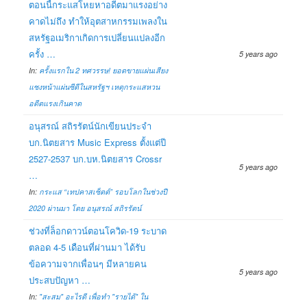
ตอนนี้กระแสโหยหาอดีตมาแรงอย่าง
คาดไม่ถึง ทำให้อุตสาหกรรมเพลงใน
สหรัฐอเมริกาเกิดการเปลี่ยนแปลงอีก
ครั้ง …
5 years ago
In:
ครั้งแรกใน 2 ทศวรรษ! ยอดขายแผ่นเสียง
แซงหน้าแผ่นซีดีในสหรัฐฯ เหตุกระแสหวน
อดีตแรงเกินคาด
อนุสรณ์ สถิรรัตน์นักเขียนประจำ
บก.นิตยสาร Music Express ตั้งแต่ปี
2527-2537 บก.บห.นิตยสาร Crossr
5 years ago
…
In:
กระแส “เทปคาสเซ็ตต์” รอบโลกในช่วงปี
2020 ผ่านมา โดย อนุสรณ์ สถิรรัตน์
ช่วงที่ล็อกดาวน์ตอนโควิด-19 ระบาด
ตลอด 4-5 เดือนที่ผ่านมา ได้รับ
ข้อความจากเพื่อนๆ มีหลายคน
5 years ago
ประสบปัญหา …
In:
"สะสม" อะไรดี เพื่อทำ "รายได้" ใน