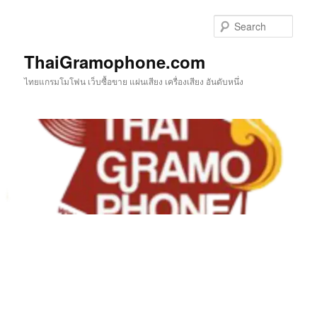
Skip
to
Sear
primary
content
ThaiGramophone.com
ไทยแกรมโมโฟน เว็บซื้อขาย แผ่นเสียง เครื่องเสียง อันดับหนึ่ง