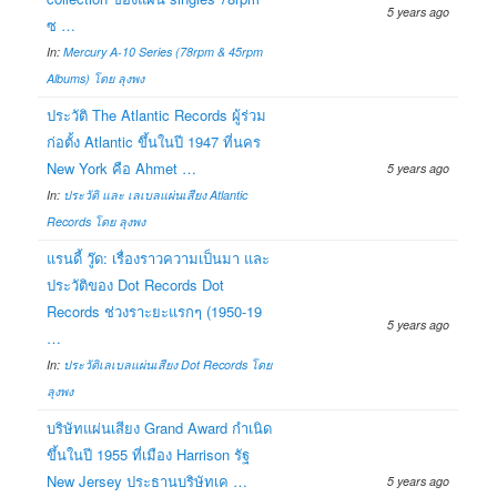
5 years ago
ซ …
In:
Mercury A-10 Series (78rpm & 45rpm
Albums) โดย ลุงพง
ประวัติ The Atlantic Records ผู้ร่วม
ก่อตั้ง Atlantic ขึ้นในปี 1947 ที่นคร
New York คือ Ahmet …
5 years ago
In:
ประวัติ และ เลเบลแผ่นเสียง Atlantic
Records โดย ลุงพง
แรนดี้ วู๊ด: เรื่องราวความเป็นมา และ
ประวัติของ Dot Records Dot
Records ช่วงราะยะแรกๆ (1950-19
5 years ago
…
In:
ประวัติเลเบลแผ่นเสียง Dot Records โดย
ลุงพง
บริษัทแผ่นเสียง Grand Award กำเนิด
ขึ้นในปี 1955 ที่เมือง Harrison รัฐ
New Jersey ประธานบริษัทเค …
5 years ago