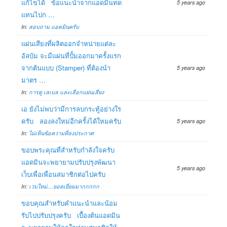
แก้ไขได้ ข้อแนะนำจากแอดมินทด
5 years ago
แทนไปก …
In:
สอบถาม แอดมินครับ
แผ่นเสียงที่ผลิตออกจำหน่ายแต่ละ
อัลบัม จะมีแผ่นที่ปั้มออกมาครั้งแรก
จากต้นแบบ (Stamper) ที่ต้องนำ
5 years ago
มาตร …
In:
การดู เลเบล และเลือกแผ่นเสียง
เอ ยังไม่พบว่ามีการลบกระทู้อย่างใร
ครับ ลองลงใหม่อีกครั้งได้ใหมครับ
5 years ago
In:
ไม่เห็นข้อความที่ลงประกาศ
ขอบพระคุณที่สำหรับกำลังใจครับ
แอดมินจะพยายามปรับปรุงพัฒนา
5 years ago
เว็บเพื่อเพื่อนสมาชิกต่อไปครับ
In:
เวบใหม่....ยอดเยี่ยมมากกกกก
ขอบคุณสำหรับคำแนะนำและน้อม
รับไปปรับปรุงครับ เบื้องต้นแอดมิน