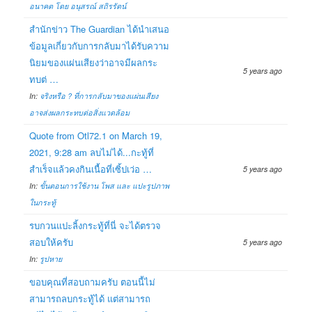
อนาคต โดย อนุสรณ์ สถิรรัตน์
สำนักข่าว The Guardian ได้นำเสนอ
ข้อมูลเกี่ยวกับการกลับมาได้รับความ
นิยมของแผ่นเสียงว่าอาจมีผลกระ
5 years ago
ทบต่ …
In:
จริงหรือ ? ที่การกลับมาของแผ่นเสียง
อาจส่งผลกระทบต่อสิ่งแวดล้อม
Quote from Otl72.1 on March 19,
2021, 9:28 am ลบไม่ได้...กะทู้ที่
สำเร็จแล้วคงกินเนื้อที่เซิ้ปเว่อ …
5 years ago
In:
ขั้นตอนการใช้งาน โพส และ แปะรูปภาพ
ในกระทู้
รบกวนแปะลิ้งกระทู้ที่นี่ จะได้ตรวจ
สอบให้ครับ
5 years ago
In:
รูปหาย
ขอบคุณที่สอบถามครับ ตอนนี้ไม่
สามารถลบกระทู้ได้ แต่สามารถ