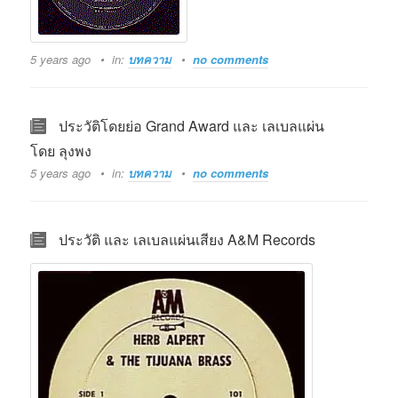
5 years ago
in:
บทความ
no comments
ประวัติโดยย่อ Grand Award และ เลเบลแผ่น
โดย ลุงพง
5 years ago
in:
บทความ
no comments
ประวัติ และ เลเบลแผ่นเสียง A&M Records