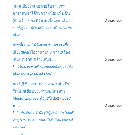
“แผ่นเสียงไม่เคยตายไปจากเรา”
การกลับมาได้รับความนิยมเพิ่มขึ้น
(อีกครั้ง) ของเทิร์นเทเบิ้ลและแผ่น …
5 years ago
In:
พื้นฐาน “เทิร์นเทเบิ้ลและเครื่องเล่นแผ่น
เสียง”
กว่าที่เราจะได้ฟังเพลงจากชุดเครื่อง
เสียงสเตอริโอราคาแพง จากเครื่อง
เล่นซีดี จากเครื่องเล่นแผ …
5 years ago
In:
วิวัฒนาการเครื่องเล่นแผ่นเสียงและแผ่น
เสียง โดย อนุสรณ์ สถิรรัตน์
Add @Sanook.com อนุสรณ์ สถิร
รัตน์นักเขียนประจำบก.นิตยสาร
Music Express ตั้งแต่ปี 2527-2537
บ …
5 years ago
In:
"แผ่นเสียงออริจินัล (Original)" กับ "แผ่นรี
อิชชู (Re-Issue)" เล่นอะไรดี? โดย อนุสรณ์
สถิรรัตน์