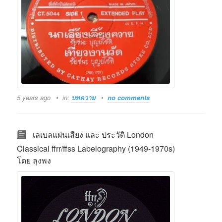
5 years ago
in:
บทความ
no comments
เลเบลแผ่นเสียง และ ประวัติ London
Classical ffrr/ffss Labelography (1949-1970s)
โดย ลุงพง