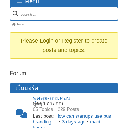
Menu
Forum
Navigation
Forum
Forum
breadcrumbs
-
Please
Login
or
Register
to create
You
posts and topics.
are
here:
Forum
เว็บบอร์ด
พูดคุย-ถามตอบ
พูดคุย-ถามตอบ
65 Topics · 229 Posts
Last post:
How can startups use bus
branding …
·
3 days ago
·
mani
kumar