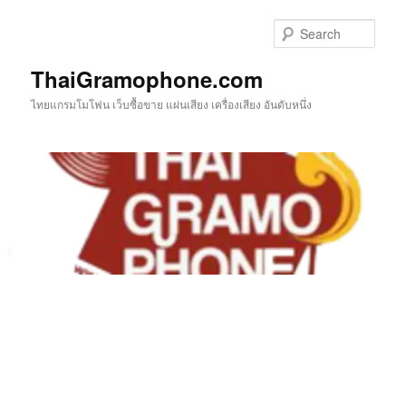
Skip
to
Sear
primary
content
ThaiGramophone.com
ไทยแกรมโมโฟน เว็บซื้อขาย แผ่นเสียง เครื่องเสียง อันดับหนึ่ง