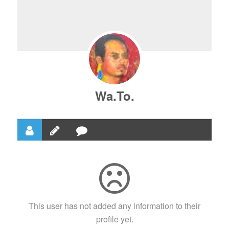
Wa.To.
This user has not added any information to their
profile yet.