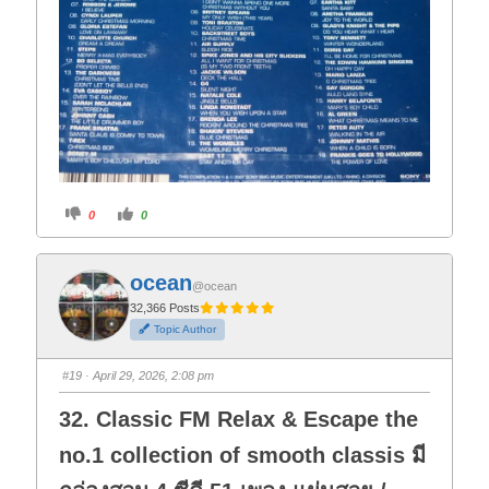
C
C
0
0
l
l
i
i
c
c
k
k
f
f
ocean
o
o
@ocean
r
r
t
t
32,366 Posts
h
h
Topic Author
u
u
m
m
b
b
s
s
#19
· April 29, 2026, 2:08 pm
d
u
o
p
w
.
32. Classic FM Relax & Escape the
n
.
no.1 collection of smooth classis มี