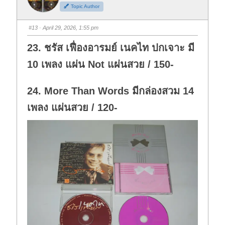
h
h
Topic Author
u
u
m
m
b
b
s
s
#13
· April 29, 2026, 1:55 pm
d
u
o
p
w
.
23. ชรัส เฟื่องอารมย์ เนคไท ปกเจาะ มี
n
.
10 เพลง แผ่น Not แผ่นสวย / 150-
24. More Than Words มีกล่องสวม 14
เพลง แผ่นสวย / 120-