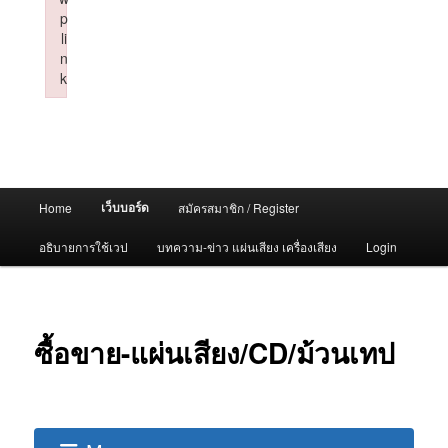
p
li
n
k
Failed to initialize plugin: wplink
Main
เว็บบอร์ด
Home
สมัครสมาชิก / Register
menu
อธิบายการใช้เวป
บทความ-ข่าว แผ่นเสียง เครื่องเสียง
Login
ซื้อขาย-แผ่นเสียง/CD/ม้วนเทป