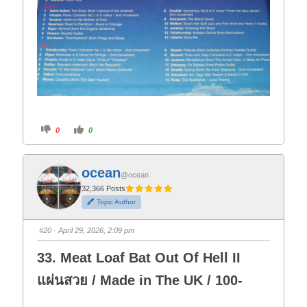
C
C
0
0
l
l
i
i
c
c
k
k
f
f
ocean
o
o
@ocean
r
r
t
t
32,366 Posts
h
h
Topic Author
u
u
m
m
b
b
s
s
#20
· April 29, 2026, 2:09 pm
d
u
o
p
w
.
33. Meat Loaf Bat Out Of Hell II
n
.
แผ่นสวย / Made in The UK / 100-