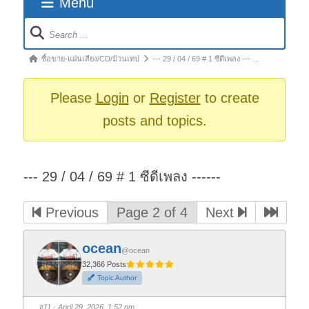
Menu
Forum
Navigation
Forum
ซื้อขาย-แผ่นเสียง/CD/ม้วนเทป
--- 29 / 04 / 69 # 1 ซีดีเพลง --- …
breadcrumbs
-
Please
Login
or
Register
to create
You
posts and topics.
are
here:
--- 29 / 04 / 69 # 1 ซีดีเพลง ------
Previous
Page 2 of 4
Next
ocean
@ocean
32,366 Posts
Topic Author
#11
· April 29, 2026, 1:52 pm