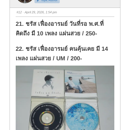
Topic Author
u
u
m
m
b
b
s
s
#12
· April 29, 2026, 1:54 pm
d
u
o
p
w
.
21. ชรัส เฟื่องอารมย์ วันที่รอ พ.ศ.ที่
n
.
คิดถึง มี 10 เพลง แผ่นสวย / 250-
22. ชรัส เฟื่องอารมย์ คนคุ้นเคย มี 14
เพลง แผ่นสวย / UM / 200-