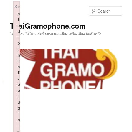
Skip
×
F
to
Sear
a
primary
il
content
ThaiGramophone.com
e
d
ไทยแกรมโมโฟน เว็บซื้อขาย แผ่นเสียง เครื่องเสียง อันดับหนึ่ง
t
o
i
n
iti
a
li
z
e
p
l
u
g
i
n
:
w