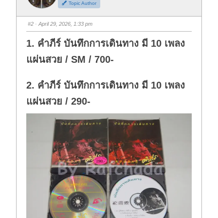
Topic Author
u
u
m
m
b
b
s
s
#2
· April 29, 2026, 1:33 pm
d
u
o
p
w
.
1. คำภีร์ บันทึกการเดินทาง มี 10 เพลง
n
.
แผ่นสวย / SM / 700-
2. คำภีร์ บันทึกการเดินทาง มี 10 เพลง
แผ่นสวย / 290-