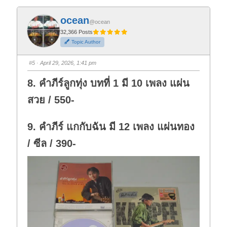
c
c
k
k
f
f
ocean
o
o
@ocean
r
r
t
t
32,366 Posts
h
h
Topic Author
u
u
m
m
b
b
s
s
#5
· April 29, 2026, 1:41 pm
d
u
o
p
w
.
8. คำภีร์ลูกทุ่ง บทที่ 1 มี 10 เพลง แผ่น
n
.
สวย / 550-
9. คำภีร์ แกกับฉัน มี 12 เพลง แผ่นทอง
/ ซีล / 390-