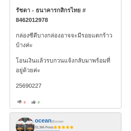
รัชดา - ธนาคารกสิกรไทย #
8462012978
กล่องซีดีบางกล่องอาจจะมีรอยแตกร้าว
บ้างค่ะ
โอนเงินแล้วรบกวนแจ้งกลับมาพร้อมที่
อยู่ด้วยค่ะ
25690227
C
C
0
0
l
l
i
i
c
c
k
k
f
f
ocean
o
o
@ocean
r
r
t
t
32,366 Posts
h
h