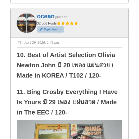
i
i
c
c
k
k
f
f
ocean
o
o
@ocean
r
r
t
t
32,366 Posts
h
h
Topic Author
u
u
m
m
b
b
s
s
#6
· April 29, 2026, 1:43 pm
d
u
o
p
w
.
10. Best of Artist Selection Olivia
n
.
Newton John มี 20 เพลง แผ่นสวย /
Made in KOREA / T102 / 120-
11. Bing Crosby Everything I Have
Is Yours มี 29 เพลง แผ่นสวย / Made
in The EEC / 120-