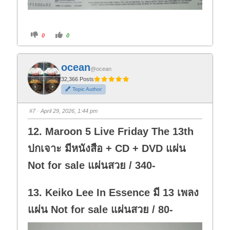
C
C
0
0
l
l
i
i
c
c
k
k
f
f
ocean
o
o
@ocean
r
r
t
t
32,366 Posts
h
h
Topic Author
u
u
m
m
b
b
s
s
#7
· April 29, 2026, 1:44 pm
d
u
o
p
w
.
12. Maroon 5 Live Friday The 13th
n
.
ปกเจาะ มีหนังสือ + CD + DVD แผ่น
Not for sale แผ่นสวย / 340-
13. Keiko Lee In Essence มี 13 เพลง
แผ่น Not for sale แผ่นสวย / 80-