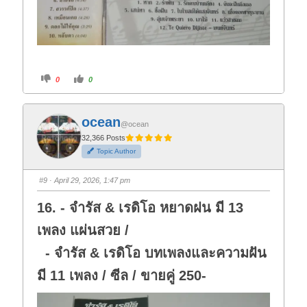
C
C
0
0
l
l
i
i
c
c
k
k
f
f
ocean
o
o
@ocean
r
r
t
t
32,366 Posts
h
h
Topic Author
u
u
m
m
b
b
s
s
#9
· April 29, 2026, 1:47 pm
d
u
o
p
w
.
16. - จำรัส & เรดิโอ หยาดฝน มี 13
n
.
เพลง แผ่นสวย /
- จำรัส & เรดิโอ บทเพลงและความฝัน
มี 11 เพลง / ซีล / ขายคู่ 250-