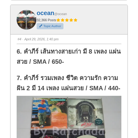
c
c
k
k
f
f
ocean
o
o
@ocean
r
r
t
t
32,366 Posts
h
h
Topic Author
u
u
m
m
b
b
s
s
#4
· April 29, 2026, 1:40 pm
d
u
o
p
w
.
6. คำภีร์ เส้นทางสายเก่า มี 8 เพลง แผ่น
n
.
สวย / SMA / 650-
7. คำภีร์ รวมเพลง ชีวิต ความรัก ความ
ฝัน 2 มี 14 เพลง แผ่นสวย / SMA / 440-