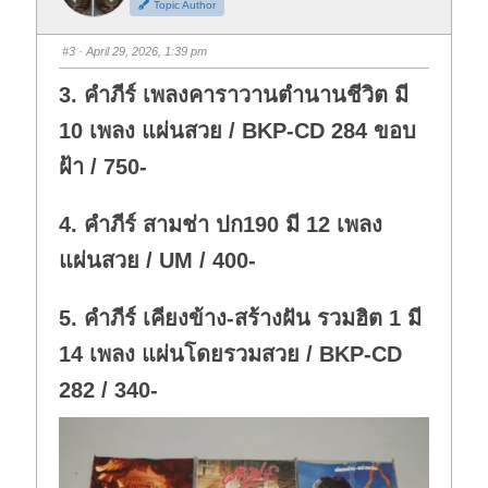
Topic Author
u
u
m
m
b
b
s
s
#3
· April 29, 2026, 1:39 pm
d
u
o
p
w
.
3. คำภีร์ เพลงคาราวานตำนานชีวิต มี
n
.
10 เพลง แผ่นสวย / BKP-CD 284 ขอบ
ฝ้า / 750-
4. คำภีร์ สามช่า ปก190 มี 12 เพลง
แผ่นสวย / UM / 400-
5. คำภีร์ เคียงข้าง-สร้างฝัน รวมฮิต 1 มี
14 เพลง แผ่นโดยรวมสวย / BKP-CD
282 / 340-