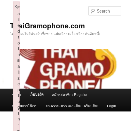
Skip
×
F
to
Sear
a
primary
il
content
ThaiGramophone.com
e
d
ไทยแกรมโมโฟน เว็บซื้อขาย แผ่นเสียง เครื่องเสียง อันดับหนึ่ง
t
o
i
n
iti
a
li
z
e
p
Main
เว็บบอร์ด
Home
สมัครสมาชิก / Register
l
menu
u
อธิบายการใช้เวป
บทความ-ข่าว แผ่นเสียง เครื่องเสียง
Login
g
i
n
:
w