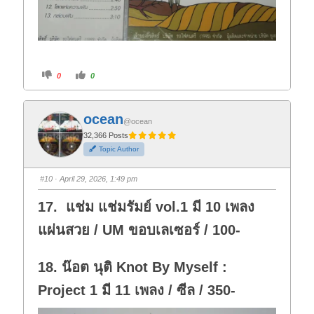
C
C
0
0
l
l
i
i
c
c
k
k
f
f
ocean
o
o
@ocean
r
r
t
t
32,366 Posts
h
h
Topic Author
u
u
m
m
b
b
s
s
#10
· April 29, 2026, 1:49 pm
d
u
o
p
w
.
17. แช่ม แช่มรัมย์ vol.1 มี 10 เพลง
n
.
แผ่นสวย / UM ขอบเลเซอร์ / 100-
18. น๊อต นุติ Knot By Myself :
Project 1 มี 11 เพลง / ซีล / 350-