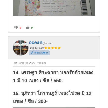
C
C
0
0
l
l
i
i
c
c
k
k
f
f
ocean
o
o
@ocean
r
r
t
t
32,366 Posts
h
h
Topic Author
u
u
m
m
b
b
s
s
#8
· April 29, 2026, 1:46 pm
d
u
o
p
w
.
14. เศรษฐา ศิระฉายา บอกรักด้วยเพลง
n
.
1 มี 10 เพลง / ซีล / 550-
15. สุภัทรา โกราษฎร์ เพลงโปรด มี 12
เพลง / ซีล / 300-