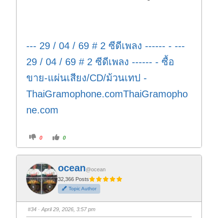
--- 29 / 04 / 69 # 2 ซีดีเพลง ------ - ---
29 / 04 / 69 # 2 ซีดีเพลง ------ - ซื้อ
ขาย-แผ่นเสียง/CD/ม้วนเทป -
ThaiGramophone.comThaiGramopho
ne.com
C
C
0
0
l
l
i
i
c
c
k
k
f
f
ocean
o
o
@ocean
r
r
t
t
32,366 Posts
h
h
Topic Author
u
u
m
m
b
b
s
s
#34
· April 29, 2026, 3:57 pm
d
u
o
p