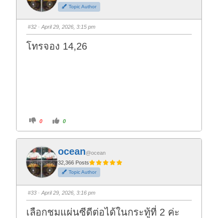
h
h
Topic Author
u
u
m
m
b
b
s
s
#32
· April 29, 2026, 3:15 pm
d
u
o
p
w
.
โทรจอง 14,26
n
.
C
C
0
0
l
l
i
i
c
c
k
k
f
f
ocean
o
o
@ocean
r
r
t
t
32,366 Posts
h
h
Topic Author
u
u
m
m
b
b
s
s
#33
· April 29, 2026, 3:16 pm
d
u
o
p
w
.
เลือกชมแผ่นซีดีต่อได้ในกระทู้ที่ 2 ค่ะ
n
.