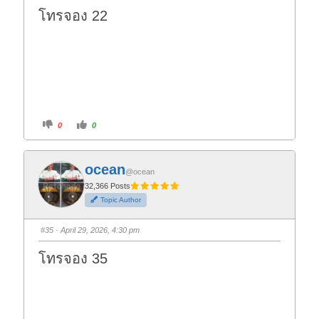
w
.
โทรจอง 22
n
.
C
C
0
0
l
l
i
i
c
c
k
k
f
f
ocean
o
o
@ocean
r
r
t
t
32,366 Posts
h
h
Topic Author
u
u
m
m
b
b
s
s
#35
· April 29, 2026, 4:30 pm
d
u
o
p
w
.
โทรจอง 35
n
.