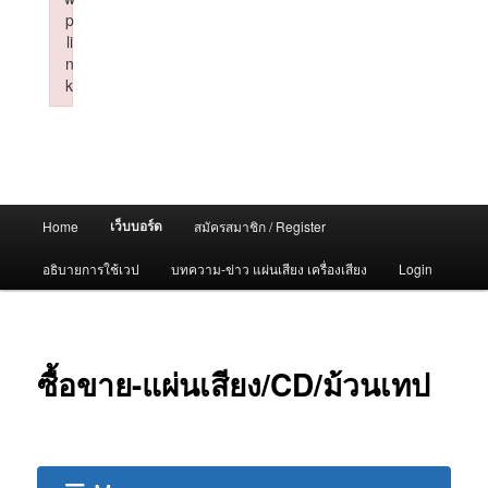
p
li
n
k
Failed to initialize plugin: wplink
Main
เว็บบอร์ด
Home
สมัครสมาชิก / Register
menu
อธิบายการใช้เวป
บทความ-ข่าว แผ่นเสียง เครื่องเสียง
Login
ซื้อขาย-แผ่นเสียง/CD/ม้วนเทป