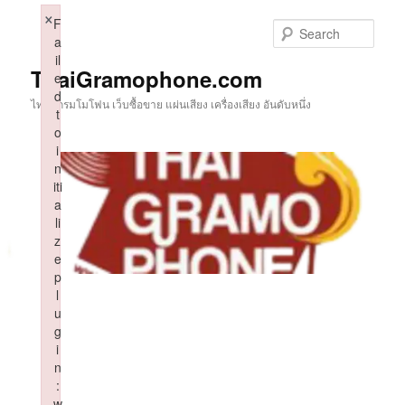
Skip
×
F
to
Sear
a
primary
il
content
ThaiGramophone.com
e
d
ไทยแกรมโมโฟน เว็บซื้อขาย แผ่นเสียง เครื่องเสียง อันดับหนึ่ง
t
o
i
n
iti
a
li
z
e
p
l
u
g
i
n
:
w