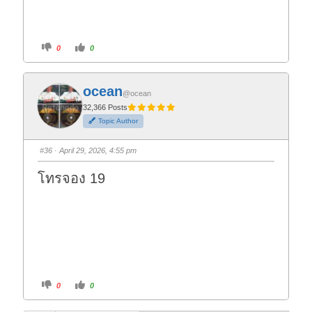
C
C
0
0
l
l
i
i
c
c
k
k
f
f
ocean
o
o
@ocean
r
r
t
t
32,366 Posts
h
h
Topic Author
u
u
m
m
b
b
s
s
#36
· April 29, 2026, 4:55 pm
d
u
o
p
w
.
โทรจอง 19
n
.
C
C
0
0
l
l
i
i
c
c