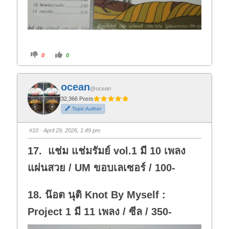
C
C
0
0
l
l
i
i
c
c
k
k
f
f
ocean
o
o
@ocean
r
r
t
t
32,366 Posts
h
h
Topic Author
u
u
m
m
b
b
s
s
#10
· April 29, 2026, 1:49 pm
d
u
o
p
w
.
17. แช่ม แช่มรัมย์ vol.1 มี 10 เพลง
n
.
แผ่นสวย / UM ขอบเลเซอร์ / 100-
18. น๊อต นุติ Knot By Myself :
Project 1 มี 11 เพลง / ซีล / 350-