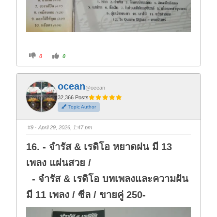
C
C
0
0
l
l
i
i
c
c
k
k
f
f
ocean
o
o
@ocean
r
r
t
t
32,366 Posts
h
h
Topic Author
u
u
m
m
b
b
s
s
#9
· April 29, 2026, 1:47 pm
d
u
o
p
w
.
16. - จำรัส & เรดิโอ หยาดฝน มี 13
n
.
เพลง แผ่นสวย /
- จำรัส & เรดิโอ บทเพลงและความฝัน
มี 11 เพลง / ซีล / ขายคู่ 250-