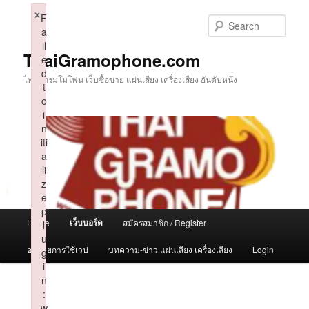
Skip
×
F
to
Sear
a
primary
il
content
ThaiGramophone.com
e
d
ไทยแกรมโมโฟน เว็บซื้อขาย แผ่นเสียง เครื่องเสียง อันดับหนึ่ง
t
o
i
n
iti
a
li
z
e
p
Main
เว็บบอร์ด
Home
สมัครสมาชิก / Register
l
menu
u
อธิบายการใช้เวป
บทความ-ข่าว แผ่นเสียง เครื่องเสียง
Login
g
i
n
:
w