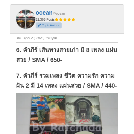
c
c
k
k
f
f
ocean
o
o
@ocean
r
r
t
t
32,366 Posts
h
h
Topic Author
u
u
m
m
b
b
s
s
#4
· April 29, 2026, 1:40 pm
d
u
o
p
w
.
6. คำภีร์ เส้นทางสายเก่า มี 8 เพลง แผ่น
n
.
สวย / SMA / 650-
7. คำภีร์ รวมเพลง ชีวิต ความรัก ความ
ฝัน 2 มี 14 เพลง แผ่นสวย / SMA / 440-