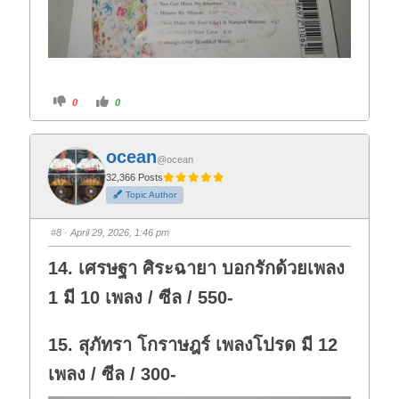
C
C
0
0
l
l
i
i
c
c
k
k
f
f
ocean
o
o
@ocean
r
r
t
t
32,366 Posts
h
h
Topic Author
u
u
m
m
b
b
s
s
#8
· April 29, 2026, 1:46 pm
d
u
o
p
w
.
14. เศรษฐา ศิระฉายา บอกรักด้วยเพลง
n
.
1 มี 10 เพลง / ซีล / 550-
15. สุภัทรา โกราษฎร์ เพลงโปรด มี 12
เพลง / ซีล / 300-