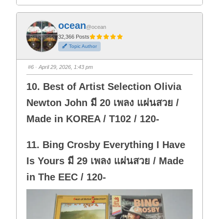
i
i
c
c
k
k
f
f
ocean
o
o
@ocean
r
r
t
t
32,366 Posts
h
h
Topic Author
u
u
m
m
b
b
s
s
#6
· April 29, 2026, 1:43 pm
d
u
o
p
w
.
10. Best of Artist Selection Olivia
n
.
Newton John มี 20 เพลง แผ่นสวย /
Made in KOREA / T102 / 120-
11. Bing Crosby Everything I Have
Is Yours มี 29 เพลง แผ่นสวย / Made
in The EEC / 120-