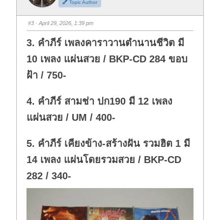
Topic Author
u
u
m
m
b
b
s
s
#3
· April 29, 2026, 1:39 pm
d
u
o
p
w
.
3. คำภีร์ เพลงคาราวานตำนานชีวิต มี
n
.
10 เพลง แผ่นสวย / BKP-CD 284 ขอบ
ฝ้า / 750-
4. คำภีร์ สามช่า ปก190 มี 12 เพลง
แผ่นสวย / UM / 400-
5. คำภีร์ เคียงข้าง-สร้างฝัน รวมฮิต 1 มี
14 เพลง แผ่นโดยรวมสวย / BKP-CD
282 / 340-