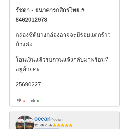
รัชดา - ธนาคารกสิกรไทย #
8462012978
กล่องซีดีบางกล่องอาจจะมีรอยแตกร้าว
บ้างค่ะ
โอนเงินแล้วรบกวนแจ้งกลับมาพร้อมที่
อยู่ด้วยค่ะ
25690227
C
C
0
0
l
l
i
i
c
c
k
k
f
f
ocean
o
o
@ocean
r
r
t
t
32,366 Posts
h
h