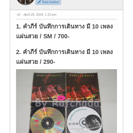
Topic Author
u
u
m
m
b
b
s
s
#2
· April 29, 2026, 1:33 pm
d
u
o
p
w
.
1. คำภีร์ บันทึกการเดินทาง มี 10 เพลง
n
.
แผ่นสวย / SM / 700-
2. คำภีร์ บันทึกการเดินทาง มี 10 เพลง
แผ่นสวย / 290-