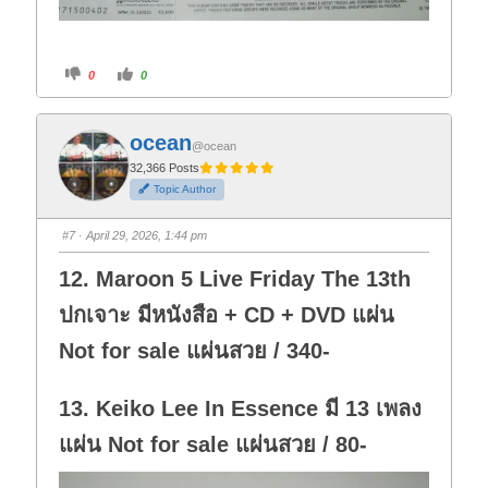
C
C
0
0
l
l
i
i
c
c
k
k
f
f
ocean
o
o
@ocean
r
r
t
t
32,366 Posts
h
h
Topic Author
u
u
m
m
b
b
s
s
#7
· April 29, 2026, 1:44 pm
d
u
o
p
w
.
12. Maroon 5 Live Friday The 13th
n
.
ปกเจาะ มีหนังสือ + CD + DVD แผ่น
Not for sale แผ่นสวย / 340-
13. Keiko Lee In Essence มี 13 เพลง
แผ่น Not for sale แผ่นสวย / 80-