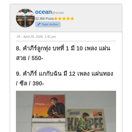
c
c
k
k
f
f
ocean
o
o
@ocean
r
r
t
t
32,366 Posts
h
h
Topic Author
u
u
m
m
b
b
s
s
#5
· April 29, 2026, 1:41 pm
d
u
o
p
w
.
8. คำภีร์ลูกทุ่ง บทที่ 1 มี 10 เพลง แผ่น
n
.
สวย / 550-
9. คำภีร์ แกกับฉัน มี 12 เพลง แผ่นทอง
/ ซีล / 390-