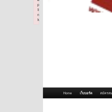
p
li
n
k
Failed to initialize plugin: wplink
Main
Home
เว็บบอร์ด
สมัครสม
menu