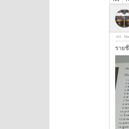
#21
· Mar
รายชื