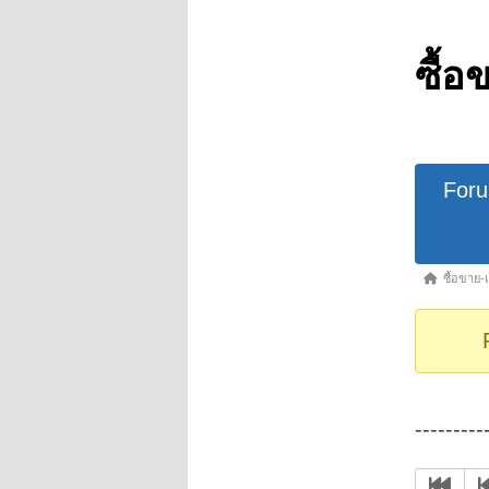
ซื้อ
Forum
For
Navigat
Forum
ซื้อขาย-
breadcrumb
-
You
are
here:
--------