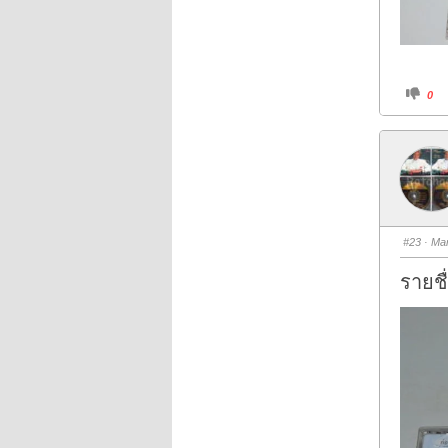
C
0
l
i
c
k
f
o
r
t
h
u
m
b
s
#23
· Mar
d
o
w
รายชื
n
.