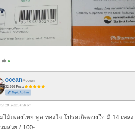
C
0
l
i
c
k
f
ocean
o
@ocean
r
t
32,366 Posts
h
Topic Author
u
m
b
s
ch 10, 2021, 4:58 pm
u
p
.
ม่ไม้เพลงไทย ทูล ทองใจ โปรดเถิดดวงใจ มี 14 เพลง
วมสวย / 100-