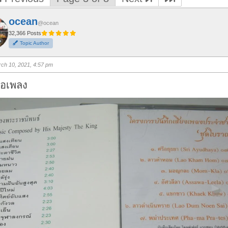
ocean
@ocean
32,366 Posts
Topic Author
ch 10, 2021, 4:57 pm
่อเพลง