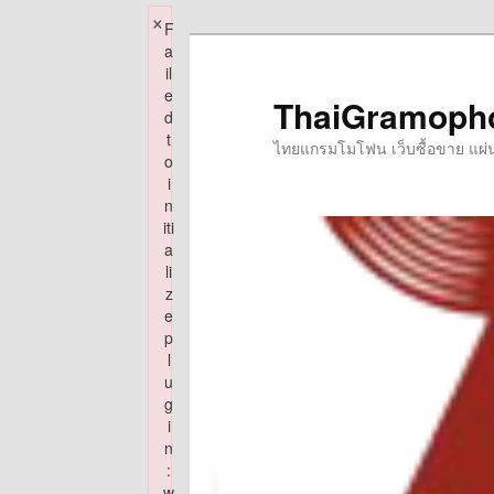
×
F
Skip
a
to
il
e
primary
ThaiGramoph
d
content
t
ไทยแกรมโมโฟน เว็บซื้อขาย แผ่นเส
o
i
n
iti
a
li
z
e
p
l
u
g
i
n
:
w