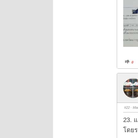
C
0
l
i
c
k
f
o
r
t
h
u
m
b
s
#22
· Mar
d
o
w
23. แ
n
.
โดยร