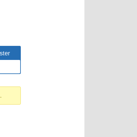
ster
.