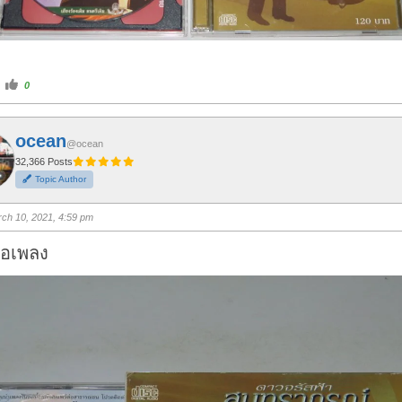
C
0
l
i
c
k
f
ocean
o
@ocean
r
t
32,366 Posts
h
Topic Author
u
m
b
s
ch 10, 2021, 4:59 pm
u
p
.
่อเพลง