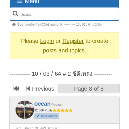
Menu
Forum
Navigation
Forum
ซื้อขาย-แผ่นเสียง/CD/ม้วนเทป
---------- 10 / 03 / 64 # 2 ซีด …
breadcrumbs
-
Please
Login
or
Register
to create
You
posts and topics.
are
here:
---------- 10 / 03 / 64 # 2 ซีดีเพลง ---------
Previous
Page 8 of 8
ocean
@ocean
32,366 Posts
Topic Author
#71
· March 10, 2021, 6:02 pm