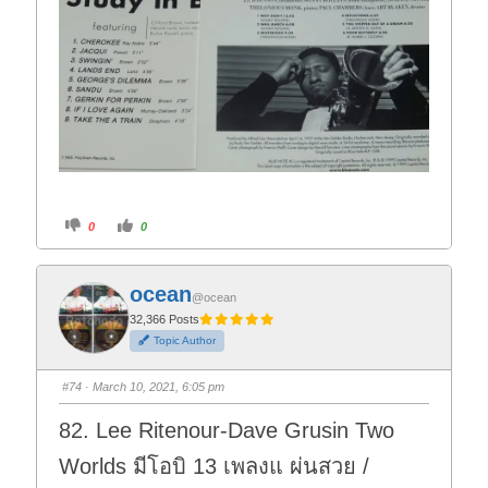
C
C
0
0
l
l
i
i
c
c
k
k
f
f
ocean
o
o
@ocean
r
r
t
t
32,366 Posts
h
h
Topic Author
u
u
m
m
b
b
s
s
#74
· March 10, 2021, 6:05 pm
d
u
o
p
w
.
82. Lee Ritenour-Dave Grusin Two
n
.
Worlds มีโอบิ 13 เพลงแ ผ่นสวย /