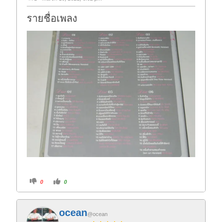
รายชื่อเพลง
C
C
0
0
l
l
i
i
c
c
k
k
f
f
ocean
o
o
@ocean
r
r