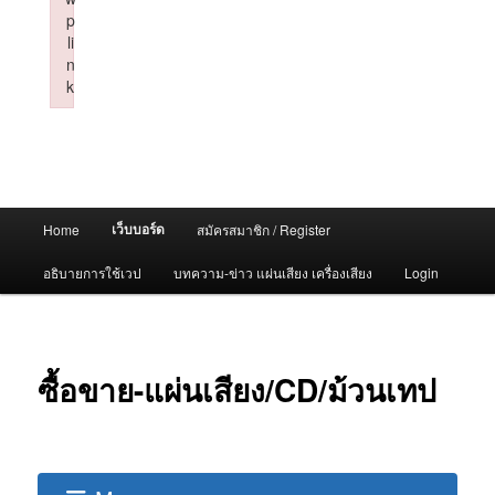
p
li
n
k
Failed to initialize plugin: wplink
Main
เว็บบอร์ด
Home
สมัครสมาชิก / Register
menu
อธิบายการใช้เวป
บทความ-ข่าว แผ่นเสียง เครื่องเสียง
Login
ซื้อขาย-แผ่นเสียง/CD/ม้วนเทป