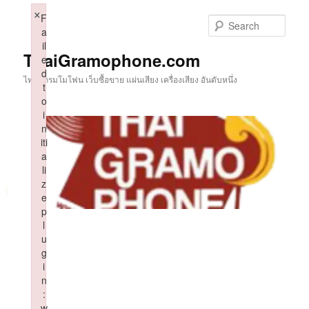
Skip
×
F
to
Sear
a
primary
il
content
ThaiGramophone.com
e
d
ไทยแกรมโมโฟน เว็บซื้อขาย แผ่นเสียง เครื่องเสียง อันดับหนึ่ง
t
o
i
n
iti
a
li
z
e
p
l
u
g
i
n
:
w