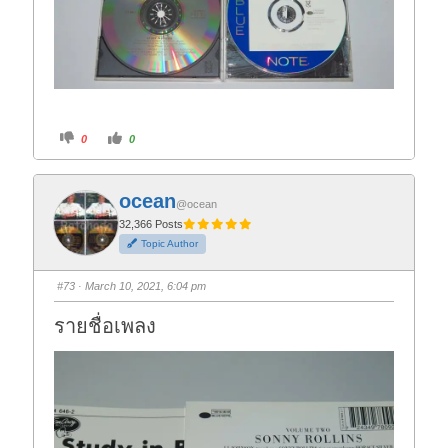
C
C
0
0
l
l
i
i
c
c
k
k
f
f
ocean
o
o
@ocean
r
r
t
t
32,366 Posts
h
h
Topic Author
u
u
m
m
b
b
s
s
#73
· March 10, 2021, 6:04 pm
d
u
o
p
w
.
รายชื่อเพลง
n
.