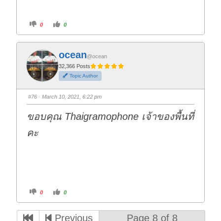
C
C
0
0
l
l
i
i
c
c
k
k
f
f
ocean
o
o
@ocean
r
r
t
t
32,366 Posts
h
h
Topic Author
u
u
m
m
b
b
s
s
#76
· March 10, 2021, 6:22 pm
d
u
o
p
w
.
ขอบคุณ Thaigramophone เจ้าของพื้นที่
n
.
คะ
C
C
0
0
l
l
i
i
c
c
k
k
Previous
Page 8 of 8
f
f