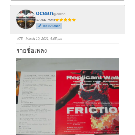
c
c
k
k
f
f
ocean
o
o
@ocean
r
r
t
t
32,366 Posts
h
h
Topic Author
u
u
m
m
b
b
s
s
#75
· March 10, 2021, 6:05 pm
d
u
o
p
w
.
รายชื่อเพลง
n
.