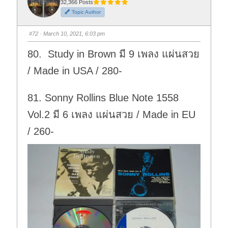
t
t
32,366 Posts
h
h
Topic Author
u
u
m
m
b
b
s
s
#72
· March 10, 2021, 6:03 pm
d
u
o
p
w
.
80. Study in Brown มี 9 เพลง แผ่นสวย
n
.
/ Made in USA / 280-
81. Sonny Rollins Blue Note 1558
Vol.2 มี 6 เพลง แผ่นสวย / Made in EU
/ 260-