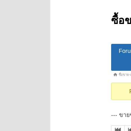
ซื้อ
Forum
For
Navigat
Forum
ซื้อขาย-
breadcrumb
-
You
are
here:
--- ขายซ