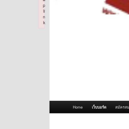
p
li
n
k
Failed to initialize plugin: wplink
Main
Home
เว็บบอร์ด
สมัครสม
menu