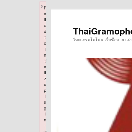
×
F
Skip
a
to
il
e
primary
ThaiGramoph
d
content
t
ไทยแกรมโมโฟน เว็บซื้อขาย แผ่นเส
o
i
n
iti
a
li
z
e
p
l
u
g
i
n
:
w