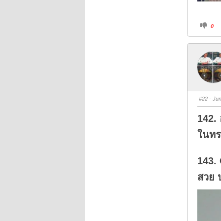
C
0
l
i
c
k
f
o
r
t
h
u
m
b
s
#22
· Jun
d
o
w
142. 
n
.
ในทรว
143. 
สวย ป