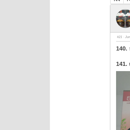
#21
· Jun
140. 
141. 