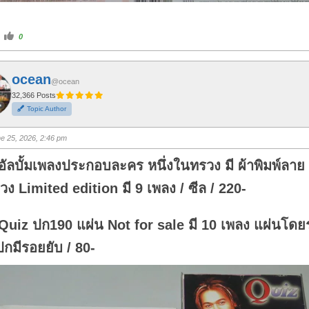
C
0
l
i
c
k
f
ocean
o
@ocean
r
t
32,366 Posts
h
Topic Author
u
m
b
s
e 25, 2026, 2:46 pm
u
p
.
อัลบั้มเพลงประกอบละคร หนึ่งในทรวง มี ผ้าพิมพ์ลาย 
ง Limited edition มี 9 เพลง / ซีล / 220-
Quiz ปก190 แผ่น Not for sale มี 10 เพลง แผ่นโด
กมีรอยยับ / 80-