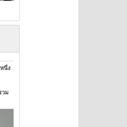
หนึ่ง
ยรวม