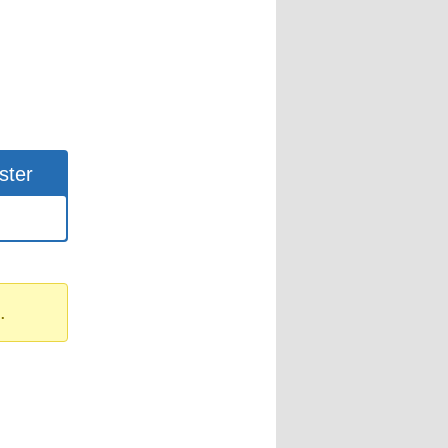
ster
.