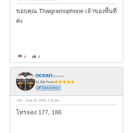
ขอบคุณ Thaigramophone เจ้าของพื้นที่
ค่ะ
C
C
0
0
l
l
i
i
c
c
k
k
f
f
ocean
o
o
@ocean
r
r
t
t
32,366 Posts
h
h
Topic Author
u
u
m
m
b
b
s
s
#52
· June 25, 2026, 3:32 pm
d
u
o
p
w
.
โทรจอง 177, 186
n
.