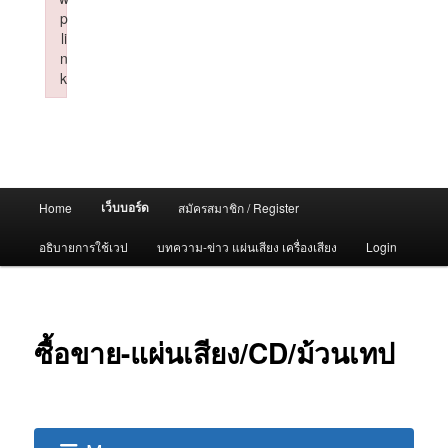
p
li
n
k
Failed to initialize plugin: wplink
Main
เว็บบอร์ด
Home
สมัครสมาชิก / Register
menu
อธิบายการใช้เวป
บทความ-ข่าว แผ่นเสียง เครื่องเสียง
Login
ซื้อขาย-แผ่นเสียง/CD/ม้วนเทป