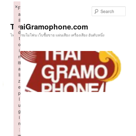
Skip
×
F
to
Sear
a
primary
il
content
ThaiGramophone.com
e
d
ไทยแกรมโมโฟน เว็บซื้อขาย แผ่นเสียง เครื่องเสียง อันดับหนึ่ง
t
o
i
n
iti
a
li
z
e
p
l
u
g
i
n
:
w