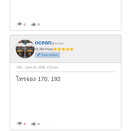
C
C
0
0
l
l
i
i
c
c
k
k
f
f
ocean
o
o
@ocean
r
r
t
t
32,366 Posts
h
h
Topic Author
u
u
m
m
b
b
s
s
#53
· June 25, 2026, 4:25 pm
d
u
o
p
w
.
โทรจอง 170, 192
n
.
C
C
0
0
l
l
i
i