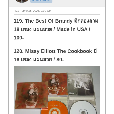
Topic Author
u
u
m
m
b
b
s
s
#12
· June 25, 2026, 2:30 pm
d
u
o
p
w
.
119. The Best Of Brandy มีกล่องสวม
n
.
18 เพลง แผ่นสวย / Made in USA /
100-
120. Missy Elliott The Cookbook มี
16 เพลง แผ่นสวย / 80-