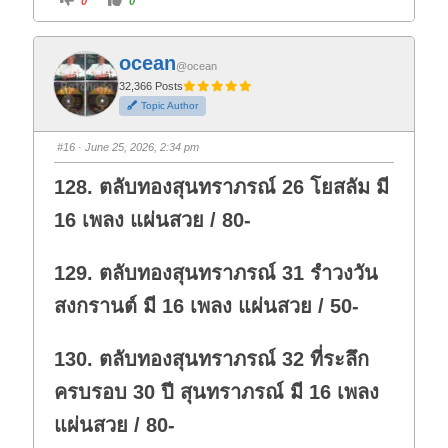
0
0
l
l
i
i
c
c
k
k
f
f
ocean
o
o
@ocean
r
r
t
t
32,366 Posts
h
h
Topic Author
u
u
m
m
b
b
s
s
#16
· June 25, 2026, 2:34 pm
d
u
o
p
w
.
128. ตลับทองสุนทราภรณ์ 26 โยสลัม มี
n
.
16 เพลง แผ่นสวย / 80-
129. ตลับทองสุนทราภรณ์ 31 รำวงวัน
สงกรานต์ มี 16 เพลง แผ่นสวย / 50-
130. ตลับทองสุนทราภรณ์ 32 ที่ระลึก
ครบรอบ 30 ปี สุนทราภรณ์ มี 16 เพลง
แผ่นสวย / 80-