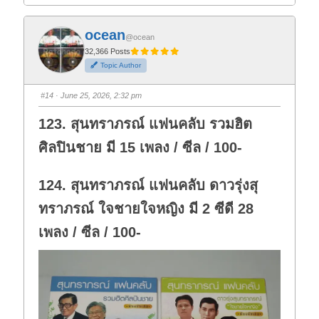
i
i
c
c
k
k
f
f
ocean
o
o
@ocean
r
r
t
t
32,366 Posts
h
h
Topic Author
u
u
m
m
b
b
s
s
#14
· June 25, 2026, 2:32 pm
d
u
o
p
w
.
123. สุนทราภรณ์ แฟนคลับ รวมฮิต
n
.
ศิลปินชาย มี 15 เพลง / ซีล / 100-
124. สุนทราภรณ์ แฟนคลับ ดาวรุ่งสุ
ทราภรณ์ ใจชายใจหญิง มี 2 ซีดี 28
เพลง / ซีล / 100-