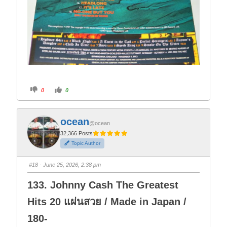
C
C
0
0
l
l
i
i
c
c
k
k
f
f
ocean
o
o
@ocean
r
r
t
t
32,366 Posts
h
h
Topic Author
u
u
m
m
b
b
s
s
#18
· June 25, 2026, 2:38 pm
d
u
o
p
w
.
133. Johnny Cash The Greatest
n
.
Hits 20 แผ่นสวย / Made in Japan /
180-