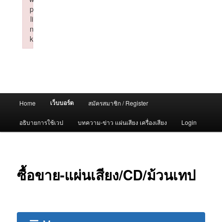
p
li
n
k
Failed to initialize plugin: wplink
Main
เว็บบอร์ด
Home
สมัครสมาชิก / Register
menu
อธิบายการใช้เวป
บทความ-ข่าว แผ่นเสียง เครื่องเสียง
Login
ซื้อขาย-แผ่นเสียง/CD/ม้วนเทป