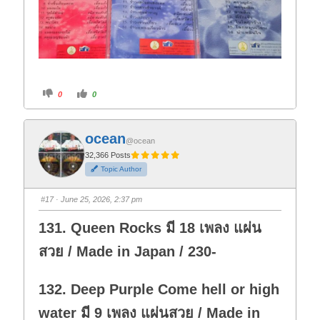
C
C
0
0
l
l
i
i
c
c
k
k
f
f
ocean
o
o
@ocean
r
r
t
t
32,366 Posts
h
h
Topic Author
u
u
m
m
b
b
s
s
#17
· June 25, 2026, 2:37 pm
d
u
o
p
w
.
131. Queen Rocks มี 18 เพลง แผ่น
n
.
สวย / Made in Japan / 230-
132. Deep Purple Come hell or high
water มี 9 เพลง แผ่นสวย / Made in