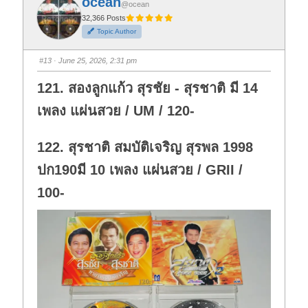
ocean
o
o
@ocean
r
r
t
t
32,366 Posts
h
h
Topic Author
u
u
m
m
b
b
s
s
#13
· June 25, 2026, 2:31 pm
d
u
o
p
w
.
121. สองลูกแก้ว สุรชัย - สุรชาติ มี 14
n
.
เพลง แผ่นสวย / UM / 120-
122. สุรชาติ สมบัติเจริญ สุรพล 1998
ปก190มี 10 เพลง แผ่นสวย / GRII /
100-