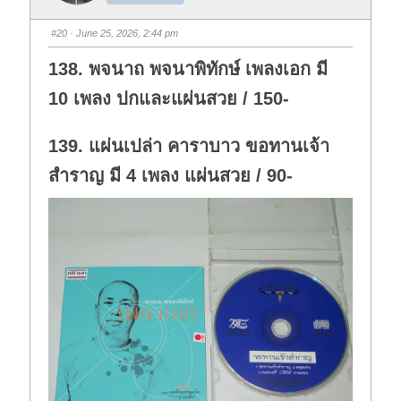
m
m
b
b
s
s
#20
· June 25, 2026, 2:44 pm
d
u
o
p
w
.
138. พจนาถ พจนาพิทักษ์ เพลงเอก มี
n
.
10 เพลง ปกและแผ่นสวย / 150-
139. แผ่นเปล่า คาราบาว ขอทานเจ้า
สำราญ มี 4 เพลง แผ่นสวย / 90-