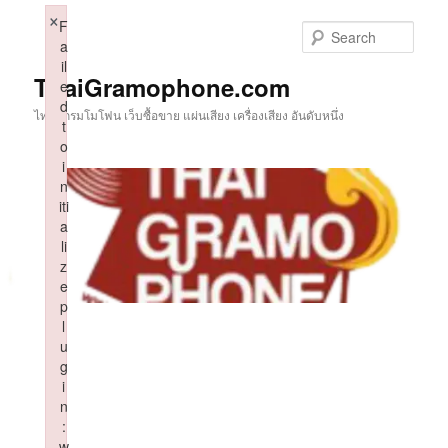
Skip
×
F
to
Sear
a
primary
il
content
ThaiGramophone.com
e
d
ไทยแกรมโมโฟน เว็บซื้อขาย แผ่นเสียง เครื่องเสียง อันดับหนึ่ง
t
o
i
n
iti
a
li
z
e
p
l
u
g
i
n
:
w