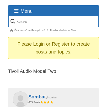
Menu
Forum
Navigation
Forum
ซื้อขาย-เครื่องเสียง/อุปกรณ์
Tivoli Audio Model Two
breadcrumbs
-
Please
Login
or
Register
to create
You
posts and topics.
are
here:
Tivoli Audio Model Two
Sombat
@sombat
609 Posts