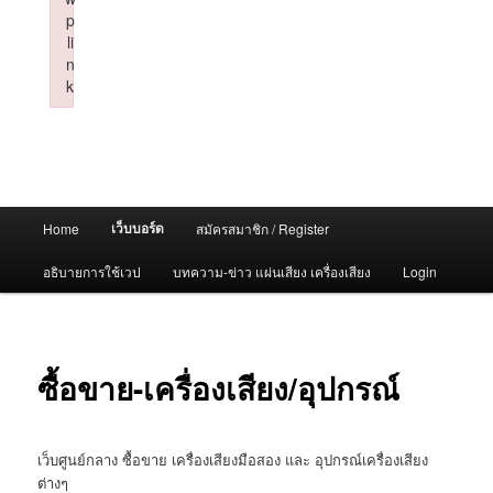
p
li
n
k
Failed to initialize plugin: wplink
Main
เว็บบอร์ด
Home
สมัครสมาชิก / Register
menu
อธิบายการใช้เวป
บทความ-ข่าว แผ่นเสียง เครื่องเสียง
Login
ซื้อขาย-เครื่องเสียง/อุปกรณ์
เว็บศูนย์กลาง ซื้อขาย เครื่องเสียงมือสอง และ อุปกรณ์เครื่องเสียง
ต่างๆ