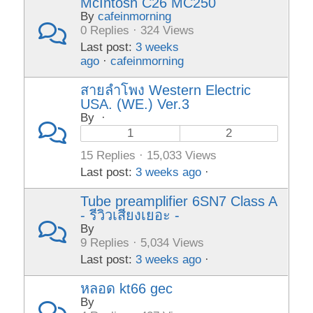
McIntosh C26 MC250
By
cafeinmorning
0 Replies · 324 Views
Last post:
3 weeks
ago
·
cafeinmorning
สายลำโพง Western Electric
USA. (WE.) Ver.3
By
·
1
2
15 Replies · 15,033 Views
Last post:
3 weeks ago
·
Tube preamplifier 6SN7 Class A
- รีวิวเสียงเยอะ -
By
9 Replies · 5,034 Views
Last post:
3 weeks ago
·
หลอด kt66 gec
By