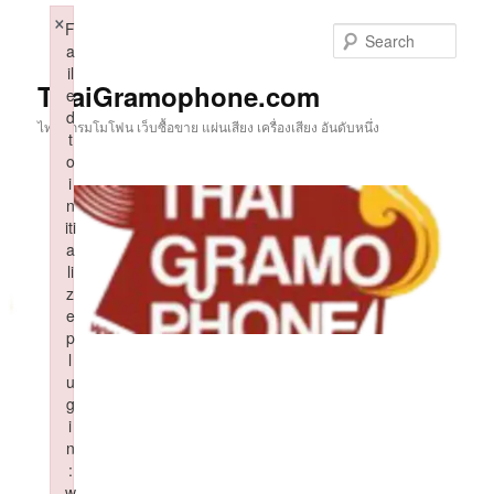
Skip
×
F
to
Sear
a
primary
il
content
ThaiGramophone.com
e
d
ไทยแกรมโมโฟน เว็บซื้อขาย แผ่นเสียง เครื่องเสียง อันดับหนึ่ง
t
o
i
n
iti
a
li
z
e
p
l
u
g
i
n
:
w