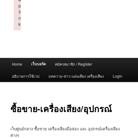
p
li
n
k
Failed to initialize plugin: wplink
Main
เว็บบอร์ด
Home
สมัครสมาชิก / Register
menu
อธิบายการใช้เวป
บทความ-ข่าว แผ่นเสียง เครื่องเสียง
Login
ซื้อขาย-เครื่องเสียง/อุปกรณ์
เว็บศูนย์กลาง ซื้อขาย เครื่องเสียงมือสอง และ อุปกรณ์เครื่องเสียง
ต่างๆ