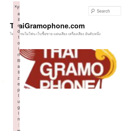
Skip
×
F
to
Sear
a
primary
il
content
ThaiGramophone.com
e
d
ไทยแกรมโมโฟน เว็บซื้อขาย แผ่นเสียง เครื่องเสียง อันดับหนึ่ง
t
o
i
n
iti
a
li
z
e
p
l
u
g
i
n
:
w