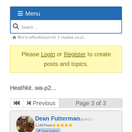
Menu
Forum
Navigation
Forum
ซื้อขาย-เครื่องเสียง/อุปกรณ์
Heathkit..wa-p2...
breadcrumbs
-
Please
Login
or
Register
to create
You
posts and topics.
are
here:
Heathkit..wa-p2...
Previous
Page 3 of 3
Dean Futterman
@otl72-1
1,149 Posts
Topic Author