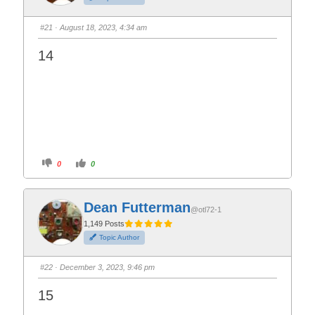
#21
· August 18, 2023, 4:34 am
14
C
C
0
0
l
l
i
i
c
c
k
k
f
f
Dean Futterman
o
o
@otl72-1
r
r
t
t
1,149 Posts
h
h
Topic Author
u
u
m
m
b
b
s
s
#22
· December 3, 2023, 9:46 pm
d
u
o
p
w
.
15
n
.