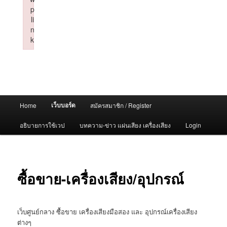
p
li
n
k
Failed to initialize plugin: wplink
Main
เว็บบอร์ด
Home
สมัครสมาชิก / Register
menu
อธิบายการใช้เวป
บทความ-ข่าว แผ่นเสียง เครื่องเสียง
Login
ซื้อขาย-เครื่องเสียง/อุปกรณ์
เว็บศูนย์กลาง ซื้อขาย เครื่องเสียงมือสอง และ อุปกรณ์เครื่องเสียง
ต่างๆ