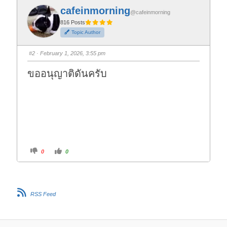
f
f
cafeinmorning
o
o
@cafeinmorning
r
r
t
t
816 Posts
h
h
Topic Author
u
u
m
m
b
b
s
s
#2
· February 1, 2026, 3:55 pm
d
u
o
p
w
.
ขออนุญาติดันครับ
n
.
C
C
0
0
l
l
i
i
c
c
k
k
f
f
o
o
r
r
RSS Feed
t
t
h
h
u
u
m
m
b
b
s
s