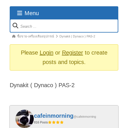
Menu
Forum
Navigation
Forum
ซื้อขาย-เครื่องเสียง/อุปกรณ์
Dynakit ( Dynaco ) PAS-2
breadcrumbs
-
Please
Login
or
Register
to create
You
posts and topics.
are
here:
Dynakit ( Dynaco ) PAS-2
cafeinmorning
@cafeinmorning
816 Posts