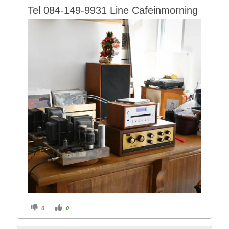
Tel 084-149-9931 Line Cafeinmorning
C
C
0
0
l
l
i
i
c
c
k
k