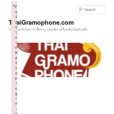
Skip
×
F
to
Sear
a
primary
il
content
ThaiGramophone.com
e
d
ไทยแกรมโมโฟน เว็บซื้อขาย แผ่นเสียง เครื่องเสียง อันดับหนึ่ง
t
o
i
n
iti
a
li
z
e
p
l
u
g
i
n
:
w