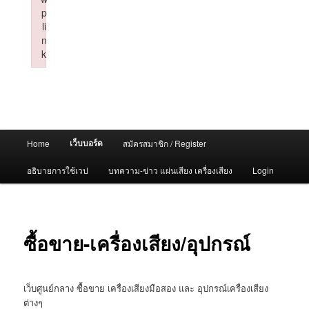
p
li
n
k
Failed to initialize plugin: wplink
Main
เว็บบอร์ด
Home
สมัครสมาชิก / Register
menu
อธิบายการใช้เวป
บทความ-ข่าว แผ่นเสียง เครื่องเสียง
Login
ซื้อขาย-เครื่องเสียง/อุปกรณ์
เว็บศูนย์กลาง ซื้อขาย เครื่องเสียงมือสอง และ อุปกรณ์เครื่องเสียง
ต่างๆ