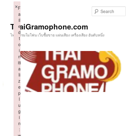
Skip
×
F
to
Sear
a
primary
il
content
ThaiGramophone.com
e
d
ไทยแกรมโมโฟน เว็บซื้อขาย แผ่นเสียง เครื่องเสียง อันดับหนึ่ง
t
o
i
n
iti
a
li
z
e
p
l
u
g
i
n
:
w