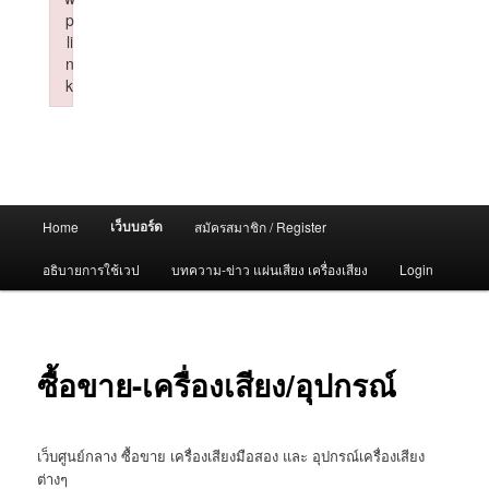
p
li
n
k
Failed to initialize plugin: wplink
Main
เว็บบอร์ด
Home
สมัครสมาชิก / Register
menu
อธิบายการใช้เวป
บทความ-ข่าว แผ่นเสียง เครื่องเสียง
Login
ซื้อขาย-เครื่องเสียง/อุปกรณ์
เว็บศูนย์กลาง ซื้อขาย เครื่องเสียงมือสอง และ อุปกรณ์เครื่องเสียง
ต่างๆ