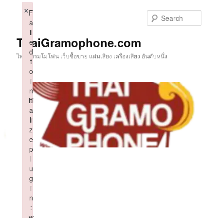
Skip
×
F
to
Sear
a
primary
il
content
ThaiGramophone.com
e
d
ไทยแกรมโมโฟน เว็บซื้อขาย แผ่นเสียง เครื่องเสียง อันดับหนึ่ง
t
o
i
n
iti
a
li
z
e
p
l
u
g
i
n
:
w