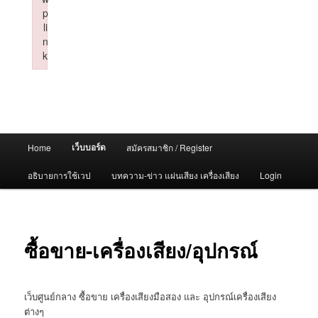
p
li
n
k
Failed to initialize plugin: wplink
Main
เว็บบอร์ด
Home
สมัครสมาชิก / Register
menu
อธิบายการใช้เวป
บทความ-ข่าว แผ่นเสียง เครื่องเสียง
Login
ซื้อขาย-เครื่องเสียง/อุปกรณ์
เว็บศูนย์กลาง ซื้อขาย เครื่องเสียงมือสอง และ อุปกรณ์เครื่องเสียง
ต่างๆ