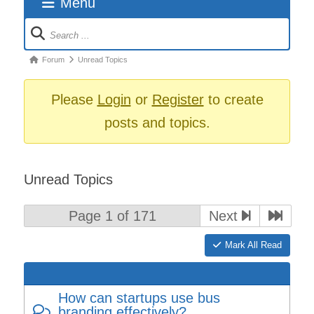
Menu
Forum
Navigation
Forum
Forum
Unread Topics
breadcrumbs
-
Please
Login
or
Register
to create
You
posts and topics.
are
here:
Unread Topics
Page 1 of 171
Next
Mark All Read
How can startups use bus
branding effectively?