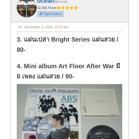
ocean
o
o
@ocean
r
r
t
t
32,366 Posts
h
h
Topic Author
u
u
m
m
b
b
s
s
#3
· November 5, 2025, 10:53 am
d
u
o
p
w
.
3. แผ่นเปล่า Bright Series แผ่นสวย /
n
.
80-
4. Mini album Art Floor After War มี
8 เพลง แผ่นสวย / 90-