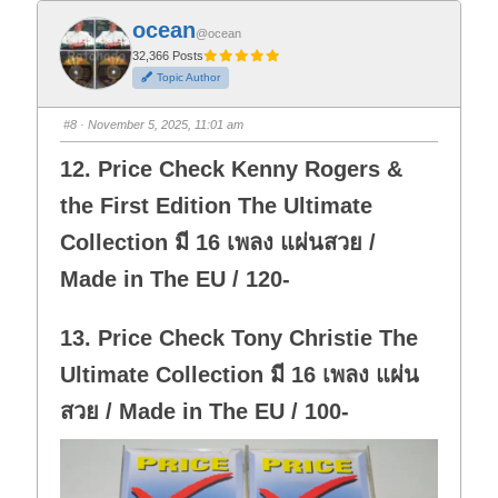
k
k
f
f
ocean
o
o
@ocean
r
r
t
t
32,366 Posts
h
h
Topic Author
u
u
m
m
b
b
s
s
#8
· November 5, 2025, 11:01 am
d
u
o
p
w
.
12. Price Check Kenny Rogers &
n
.
the First Edition The Ultimate
Collection มี 16 เพลง แผ่นสวย /
Made in The EU / 120-
13. Price Check Tony Christie The
Ultimate Collection มี 16 เพลง แผ่น
สวย / Made in The EU / 100-