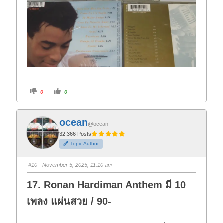
C
C
0
0
l
l
i
i
c
c
k
k
f
f
ocean
o
o
@ocean
r
r
t
t
32,366 Posts
h
h
Topic Author
u
u
m
m
b
b
s
s
#10
· November 5, 2025, 11:10 am
d
u
o
p
w
.
17. Ronan Hardiman Anthem มี 10
n
.
เพลง แผ่นสวย / 90-