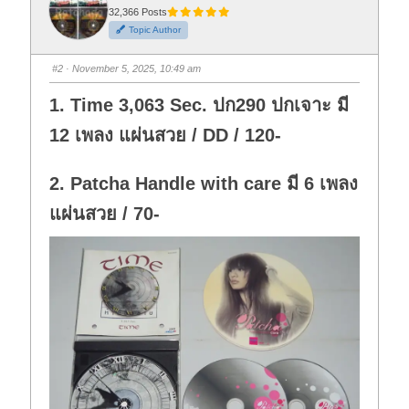
r
r
t
t
32,366 Posts
h
h
Topic Author
u
u
m
m
b
b
s
s
#2
· November 5, 2025, 10:49 am
d
u
o
p
w
.
1. Time 3,063 Sec. ปก290 ปกเจาะ มี
n
.
12 เพลง แผ่นสวย / DD / 120-
2. Patcha Handle with care มี 6 เพลง
แผ่นสวย / 70-