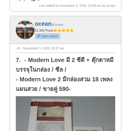
l
l
i
i
Last edited on November 5, 2025, 10:56 am by
ocean
c
c
k
k
f
f
o
o
r
r
ocean
t
t
@ocean
h
h
32,366 Posts
u
u
m
m
Topic Author
b
b
s
s
d
u
o
p
#5
· November 5, 2025, 10:57 am
w
.
n
.
7. - Modern Love มี 2 ซีดี + ตุ๊กตาหมี
บรรจุในกล่อง / ซีล /
- Modern Love 2 มีกล่องสวม 18 เพลง
แผนสวย / ขายคู่ 590-