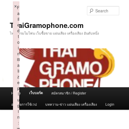
Skip
×
F
to
Sear
a
primary
il
content
ThaiGramophone.com
e
d
ไทยแกรมโมโฟน เว็บซื้อขาย แผ่นเสียง เครื่องเสียง อันดับหนึ่ง
t
o
i
n
iti
a
li
z
e
p
Main
เว็บบอร์ด
Home
สมัครสมาชิก / Register
l
menu
u
อธิบายการใช้เวป
บทความ-ข่าว แผ่นเสียง เครื่องเสียง
Login
g
i
n
:
w