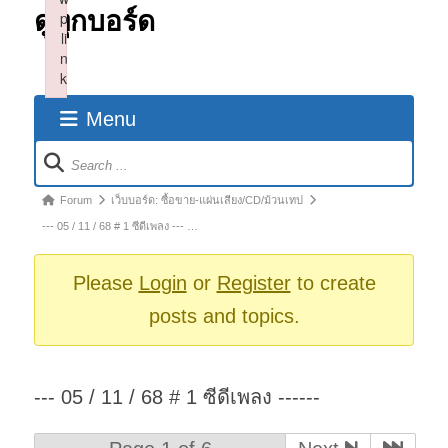
ดูทุกบอร์ด
p
li
n
k
Failed to initialize plugin: wplink
Menu
Forum
Navigation
Forum
Forum
เว็บบอร์ด: ซื้อขาย-แผ่นเสียง/CD/ม้วนเทป
breadcrumbs
--- 05 / 11 / 68 # 1 ซีดีเพลง --- …
-
You
Please
Login
or
Register
to create
are
posts and topics.
here:
--- 05 / 11 / 68 # 1 ซีดีเพลง ------