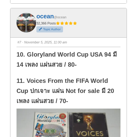
i
i
c
c
k
k
f
f
ocean
o
o
@ocean
r
r
t
t
32,366 Posts
h
h
Topic Author
u
u
m
m
b
b
s
s
#7
· November 5, 2025, 11:00 am
d
u
o
p
w
.
10. Gloryland World Cup USA 94 มี
n
.
14 เพลง แผ่นสวย / 80-
11. Voices From the FIFA World
Cup ปกเจาะ แผ่น Not for sale มี 20
เพลง แผ่นสวย / 70-