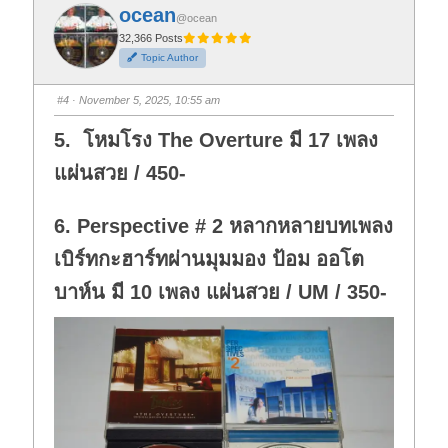
f
f
ocean
o
o
@ocean
r
r
t
t
32,366 Posts
h
h
Topic Author
u
u
m
m
b
b
s
s
#4
· November 5, 2025, 10:55 am
d
u
o
p
w
.
5. โหมโรง The Overture มี 17 เพลง
n
.
แผ่นสวย / 450-
6. Perspective # 2 หลากหลายบทเพลง
เบิร์ทกะฮาร์ทผ่านมุมมอง ป้อม ออโต
บาห์น มี 10 เพลง แผ่นสวย / UM / 350-