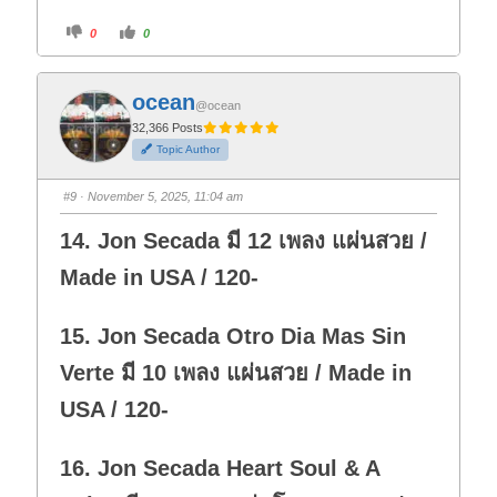
C
C
0
0
l
l
i
i
c
c
k
k
f
f
ocean
o
o
@ocean
r
r
t
t
32,366 Posts
h
h
Topic Author
u
u
m
m
b
b
s
s
#9
· November 5, 2025, 11:04 am
d
u
o
p
w
.
14. Jon Secada มี 12 เพลง แผ่นสวย /
n
.
Made in USA / 120-
15. Jon Secada Otro Dia Mas Sin
Verte มี 10 เพลง แผ่นสวย / Made in
USA / 120-
16. Jon Secada Heart Soul & A