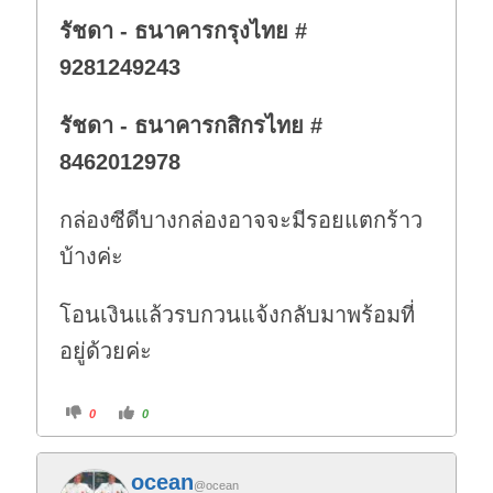
รัชดา - ธนาคารกรุงไทย #
9281249243
รัชดา - ธนาคารกสิกรไทย #
8462012978
กล่องซีดีบางกล่องอาจจะมีรอยแตกร้าว
บ้างค่ะ
โอนเงินแล้วรบกวนแจ้งกลับมาพร้อมที่
อยู่ด้วยค่ะ
C
C
0
0
l
l
i
i
c
c
k
k
f
f
ocean
o
o
@ocean