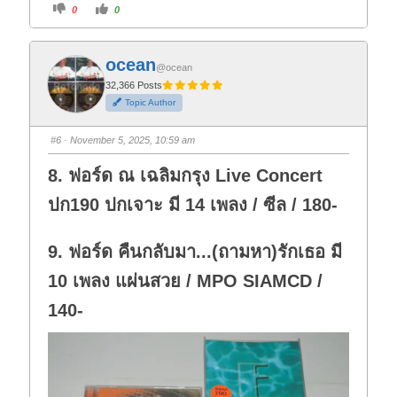
C
C
0
0
l
l
i
i
c
c
k
k
f
f
ocean
o
o
@ocean
r
r
t
t
32,366 Posts
h
h
Topic Author
u
u
m
m
b
b
s
s
#6
· November 5, 2025, 10:59 am
d
u
o
p
w
.
8. ฟอร์ด ณ เฉลิมกรุง Live Concert
n
.
ปก190 ปกเจาะ มี 14 เพลง / ซีล / 180-
9. ฟอร์ด คืนกลับมา...(ถามหา)รักเธอ มี
10 เพลง แผ่นสวย / MPO SIAMCD /
140-