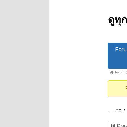
ดูทุ
Forum
For
Navigat
Forum
Forum
breadcrumb
-
You
are
here:
--- 05 /
Prev