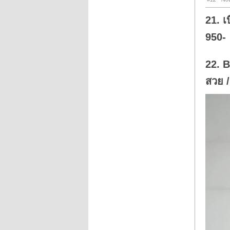
d
o
w
21. เ
n
.
950-
22. B
สวย 