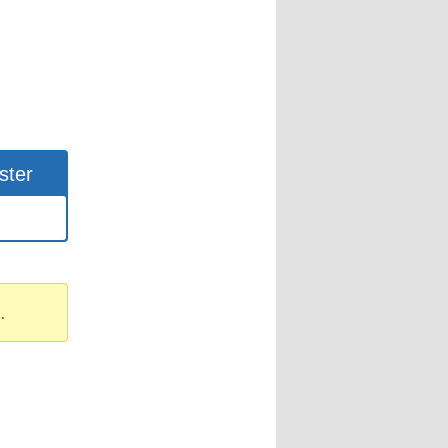
ster
.