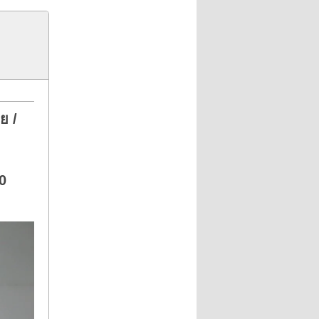
ย /
0