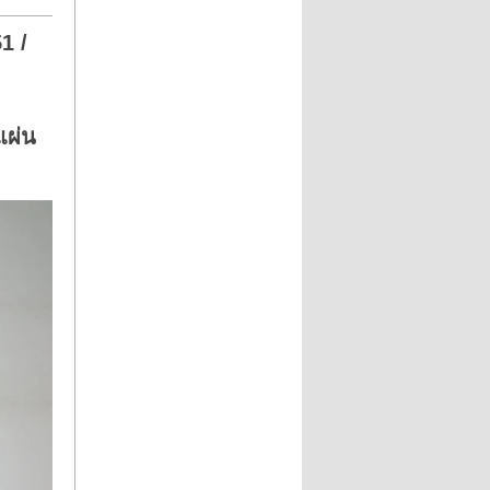
1 /
แผ่น