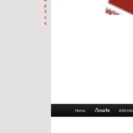
p
li
n
k
Failed to initialize plugin: wplink
Main
Home
เว็บบอร์ด
สมัครสม
menu