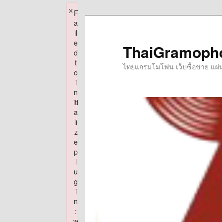
×
F
Skip
a
to
il
e
primary
ThaiGramoph
d
content
t
ไทยแกรมโมโฟน เว็บซื้อขาย แผ่นเส
o
i
n
iti
a
li
z
e
p
l
u
g
i
n
:
w