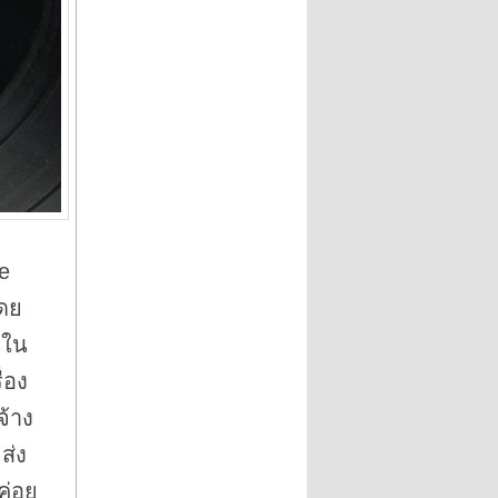
e
โดย
 ใน
่อง
จ้าง
ส่ง
ค่อย