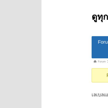
ดูทุ
Forum
For
Navigat
Forum
Forum
breadcrumb
-
You
are
here:
เลเบลแผ