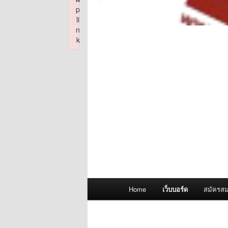
p
li
n
k
Failed to initialize plugin: wplink
Main
Home
เว็บบอร์ด
สมัครสม
menu