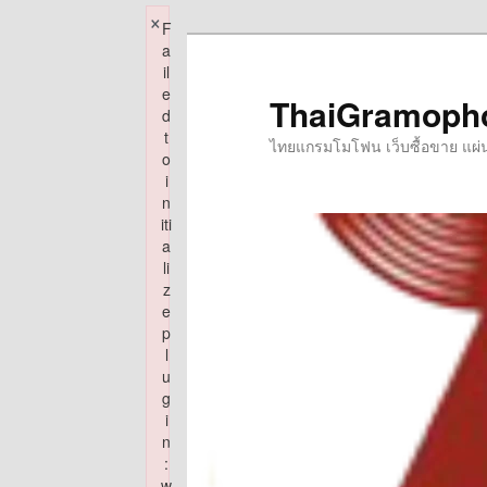
×
F
Skip
a
to
il
e
primary
ThaiGramoph
d
content
t
ไทยแกรมโมโฟน เว็บซื้อขาย แผ่นเส
o
i
n
iti
a
li
z
e
p
l
u
g
i
n
:
w