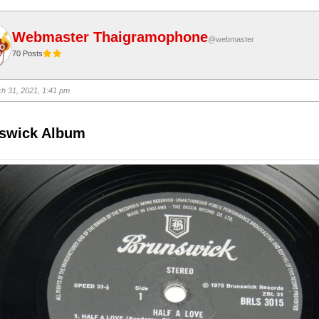
Webmaster Thaigramophone
@webmaster
70 Posts
h 31, 2021, 1:41 pm
swick Album