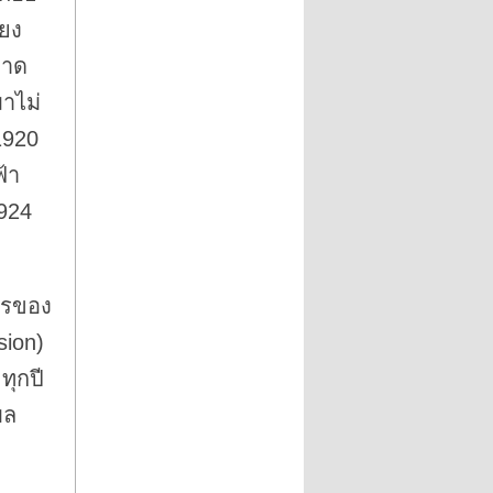
ียง
ลาด
มาไม่
1920
ฟ้า
1924
การของ
sion)
ทุกปี
บล