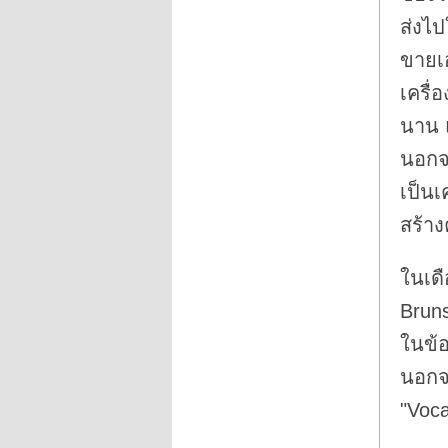
ส่งไป
ขายเอ
เครื่
นาน 
นอกจา
เป็นเ
สร้า
ในเดื
Bruns
ในข้อ
นอกจา
"Voca