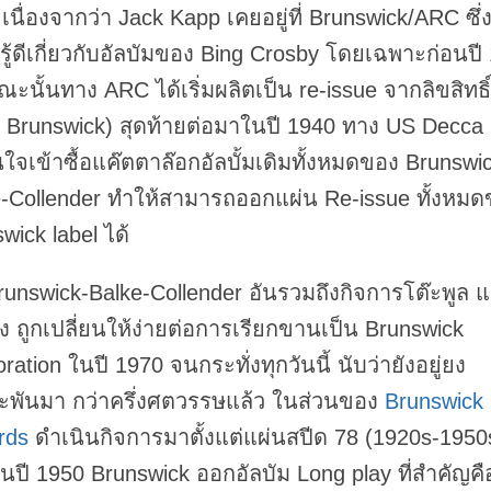
เนื่องจากว่า Jack Kapp เคยอยู่ที่ Brunswick/ARC ซึ่ง
ู้ดีเกี่ยวกับอัลบัมของ Bing Crosby โดยเฉพาะก่อนปี
ขณะนั้นทาง ARC ได้เริ่มผลิตเป็น re-issue จากลิขสิทธิ์ท
่ Brunswick) สุดท้ายต่อมาในปี 1940 ทาง US Decca จ
นใจเข้าซื้อแค๊ตตาล๊อกอัลบั้มเดิมทั้งหมดของ Brunswi
e-Collender ทำให้สามารถออกแผ่น Re-issue ทั้งหม
wick label ได้
Brunswick-Balke-Collender อันรวมถึงกิจการโต๊ะพูล 
ิ่ง ถูกเปลี่ยนให้ง่ายต่อการเรียกขานเป็น Brunswick
ration ในปี 1970 จนกระทั่งทุกวันนี้ นับว่ายังอยู่ยง
ะพันมา กว่าครึ่งศตวรรษแล้ว ในส่วนของ
Brunswick
rds
ดำเนินกิจการมาตั้งแต่แผ่นสปีด 78 (1920s-1950
้นปี 1950 Brunswick ออกอัลบัม Long play ที่สำคัญคื