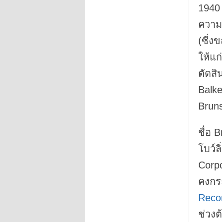
1940 
ความร
(ซี่ง
ให้แก
ตัดสิ
Balk
Bruns
ชื่อ 
โบว์ล
Corpo
คงกร
Reco
ช่วงต