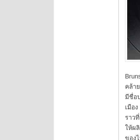
Bruns
คล้าย
มีชื่
เมือง
ราวที
ให้ผล
ของไป