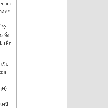
ecord
่องทุก
ให้
ะทั่ง
 เพื่อ
เริ่ม
cca
สุด)
ต่ปี