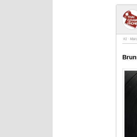
#1
· Marc
Brun