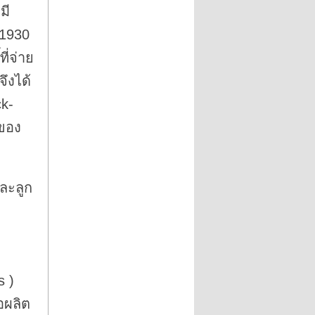
มี
 1930
ี่จ่าย
ึงได้
ck-
ดของ
และลูก
s )
อผลิต