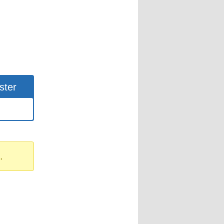
ster
.