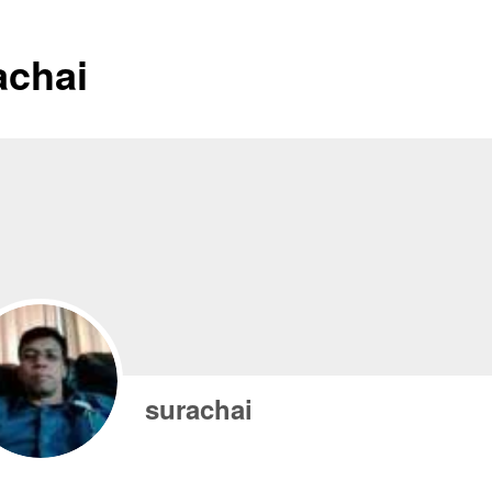
achai
surachai