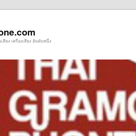
one.com
ียง เครื่องเสียง อันดับหนึ่ง