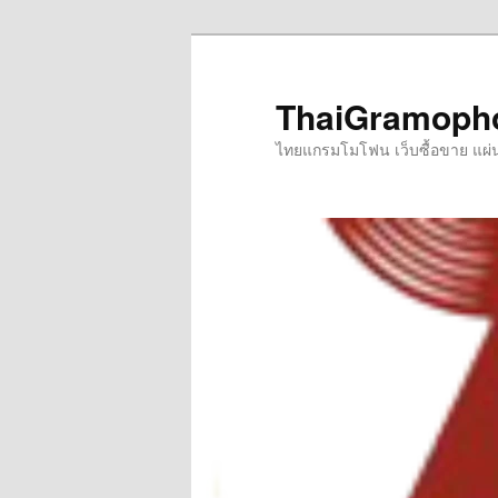
Skip
to
primary
ThaiGramoph
content
ไทยแกรมโมโฟน เว็บซื้อขาย แผ่นเส