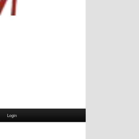
Login