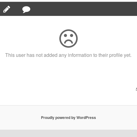
This user has not added any information to their profile yet.
Proudly powered by WordPress