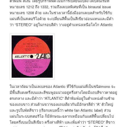
ตัวพิมพ์ สีเงิน โดยรูปกราฟฟิคไม่มีการเปลี่ยนแปลง เลเบลนี้เริ่มที่
หมายเลข 1212 ถึง 1332, รวมถึงเลเบลพิเศษที่เป็น binaural issue
หมายเลข 1208 ด้วย และในช่วงเวลานี้ยังมีออกเลเบลสำหรับใช้กับ
แผ่นที่เป็นสเตอริโอด้วย จะเปลี่ยนสีพื้นเป็นสีเขียวอ่อนแทนและมีคำ
ว่า “STEREO” อยู่ในกรอบสีดำ วางอยู่ตำแหน่งเหนือโลโก Atlantic
ในเวลาถัดมาเป็นเลเบลของ Atlantic ที่ใช้กับแผ่นที่เป็นชนิดmono จะ
มีพื้นสีแดงครึ่งบนและสีชมพูอมม่วงอยู่ครึ่งล่างโดยมีแถบสีขาวคาดอยู่
ตรงกลาง และมีคำว่า “ATLANTIC” สีดำพิมพ์อยู่ในตำแหน่งด้านซ้าย
ของแถบขาว ส่วนด้านขวาของแถบเดียวกันมีอักษรสีดำ “A” ตัวใหญ่
และรูปใบพัดสีขาว (เรียกเลเบลนี้ว่า white fan Atlantic label) ส่วน
แผ่นในระบบสเตอริโอ ก็มีลักษณะฉลากเหมือนกันแต่สีพื้นเปลี่ยนไป
โดยครึ่งบนเป็นสีเขียว ครึ่งล่างสีฟ้า และเพิ่มคำว่า “STEREO” สีขาว