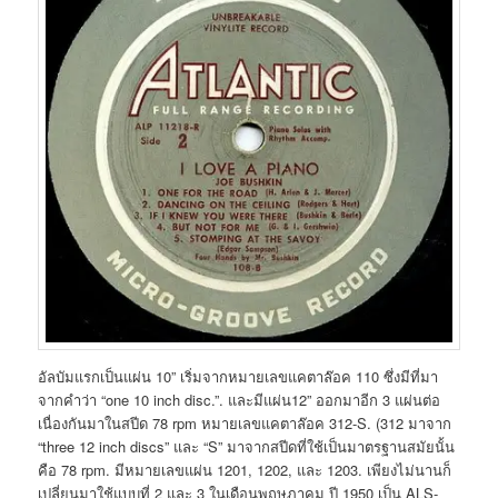
อัลบัมแรกเป็นแผ่น 10” เริ่มจากหมายเลขแคตาล๊อค 110 ซึ่งมีที่มา
จากคำว่า “one 10 inch disc.”. และมีแผ่น12” ออกมาอีก 3 แผ่นต่อ
เนื่องกันมาในสปีด 78 rpm หมายเลขแคตาล๊อค 312-S. (312 มาจาก
“three 12 inch discs” และ “S” มาจากสปีดที่ใช้เป็นมาตรฐานสมัยนั้น
คือ 78 rpm. มีหมายเลขแผ่น 1201, 1202, และ 1203. เพียงไม่นานก็
เปลี่ยนมาใช้แบบที่ 2 และ 3 ในเดือนพฤษภาคม ปี 1950 เป็น ALS-