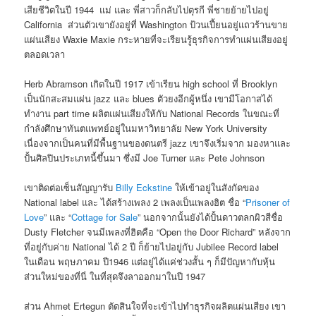
เสียชีวิตในปี 1944 แม่ และ พี่สาวก็กลับไปตุรกี พี่ชายย้ายไปอยู่
California ส่วนตัวเขายังอยู่ที่ Washington ป้วนเปี้ยนอยู่แถวร้านขาย
แผ่นเสียง Waxie Maxie กระหายที่จะเรียนรู้ธุรกิจการทำแผ่นเสียงอยู่
ตลอดเวลา
Herb Abramson เกิดในปี 1917 เข้าเรียน high school ที่ Brooklyn
เป็นนักสะสมแผ่น jazz และ blues ตัวยงอีกผู้หนึ่ง เขามีโอกาสได้
ทำงาน part time ผลิตแผ่นเสียงให้กับ National Records ในขณะที่
กำลังศึกษาทันตแพทย์อยู่ในมหาวิทยาลัย New York University
เนื่องจากเป็นคนที่มีพื้นฐานของดนตรี jazz เขาจึงเริ่มจาก มองหาและ
ปั้นศิลปินประเภทนี้ขึ้นมา ซึ่งมี Joe Turner และ Pete Johnson
เขาติดต่อเซ็นสัญญารับ
Billy Eckstine
ให้เข้าอยู่ในสังกัดของ
National label และ ได้สร้างเพลง 2 เพลงเป็นเพลงฮิต ชื่อ “
Prisoner of
Love
” และ “
Cottage for Sale
” นอกจากนั้นยังได้ปั้นดาวตลกผิวสีชื่อ
Dusty Fletcher จนมีเพลงที่ฮิตคือ “Open the Door Richard” หลังจาก
ที่อยู่กับค่าย National ได้ 2 ปี ก็ย้ายไปอยู่กับ Jubilee Record label
ในเดือน พฤษภาคม ปี1946 แต่อยู่ได้แค่ช่วงสั้น ๆ ก็มีปัญหากับหุ้น
ส่วนใหม่ของที่นี่ ในที่สุดจึงลาออกมาในปี 1947
ส่วน Ahmet Ertegun ตัดสินใจที่จะเข้าไปทำธุรกิจผลิตแผ่นเสียง เขา