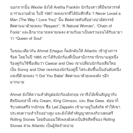
นอกจากนั้น Wexler ยังได้ Aretha Franklin นักร้องสาวที่มีพรสวรรค์
มาร่วมงานด้วย ในปี 1967 เพลงแรกที่ได้บันทึกคือ “I Never Loved a
Man (The Way I Love You)” นั้น ติดตลาดทันทีอย่างน่าอัศจรรย์
ติดตามมาด้วยเพลง “Respect”, “A Natural Woman”, “Chain of
Fools” และอีกมากมายหลายเพลง ตามกันมาเป็นพรวนจนได้รับฉายา
ว่า “Queen of Soul”
ในขณะเดียวกัน Ahmet Ertegun ก็ผลักดันให้ Atlantic เข้าสู่วงการ
ร๊อค โดยในปี 1965 เขาได้รับนักร้องที่เป็นสามีภรรยานิรนามคู่หนึ่ง
ร้องคู่กันใช้ชื่อเดิมว่า Caesar and Cleo เขาเปลี่ยนนักร้องเสียใหม่
เป็น Sonny and Cher เพลงของนักร้องคู่นี้ ไต่ระดับขึ้นเป็นอันดับหนึ่ง
แห่งปีด้วยเพลง “I Got You Babe” ติดตามมาด้วยเพลงดัง ๆอีก
มากมาย
Ahmet ยังให้ความสำคัญต่อนักร้องอังกฤษ เขาจึงได้เซ็นสัญญากับ
ศิลปินเหล่านี้ เช่น Cream, King Crimson, และ Bee Gees. ต่อมาก็
รับวงดนตรีจากอักฤษ ชื่อ Led Zeppelin เข้ามาอยู่ในสังกัด ทำให้เขา
ประสบความสำเร็จอย่างสูง และยังได้ทำสัญญาตกลงกับวงดนตรี
Rolling Stones โดยยินยอมให้เพลงยังคงเป็นลิขสิทธิ์ของ Rolling
Stones ส่วน Atlantic เป็นผู้จัดจำหน่าย