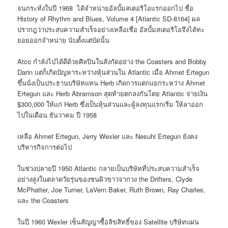
จนกระทั่งในปี 1968 ได้จำหน่ายอัลบั้มสเตอริโอแรกออกไป ชื่อ
History of Rhythm and Blues, Volume 4 [Atlantic SD-8164] ผล
ปรากฎว่าประสบความสำเร็จอย่างเหลือเชื่อ อัลบั้มสเตอริโอจึงได้ทะ
ยอยออกจำหน่าย นับตั้งแต่บัดนั้น
Atco กำลังไปได้ดีด้วยศิลปินในสังกัดอย่าง the Coasters and Bobby
Darin แต่ก็เกิดปัญหาระหว่างหุ้นส่วนใน Atlantic เมื่อ Ahmet Ertegun
ขึ้นนั่งเป็นประธานบริษัทแทน Herb เกิดการแตกแยกระหว่าง Ahmet
Ertegun และ Herb Abramson สุดท้ายตกลงกันโดย Atlantic จ่ายเงิน
$300,000 ให้แก่ Herb ซึ่งเป็นหุ้นส่วนและผู้ลงทุนแรกเริ่ม ให้ลาออก
ไปในเดือน ธันวาคม ปี 1958
เหลือ Ahmet Ertegun, Jerry Wexler และ Nesuhi Ertegun ยังคง
บริหารกิจการต่อไป
ในช่วงปลายปี 1950 Atlantic กลายเป็นบริษัทที่ประสบความสำเร็จ
อย่างสูงในตลาดวัยรุ่นของชนผิวขาวจากวง the Drifters, Clyde
McPhatter, Joe Turner, LaVern Baker, Ruth Brown, Ray Charles,
และ the Coasters
ในปี 1960 Wexler เซ็นสัญญาซื้อลิขสิทธิ์ของ Satellite บริษัทแผ่น