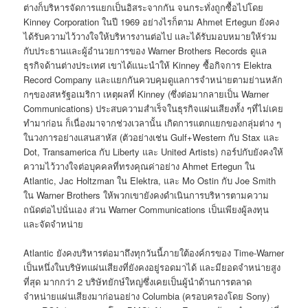
ต่างก็บริหารจัดการแยกเป็นอิสระจากกัน จนกระทั่งถูกซื้อไปโดย
Kinney Corporation ในปี 1969 อย่างไรก็ตาม Ahmet Ertegun ยังคง
ได้รับความไว้วางใจให้บริหารงานต่อไป และได้รับมอบหมายให้ร่วม
กับประธานและผู้อำนวยการของ Warner Brothers Records ดูแล
ธุรกิจด้านต่างประเทศ เขาได้แนะนำให้ Kinney ซื้อกิจการ Elektra
Record Company และแยกกันควบคุมดูแลการจำหน่ายตามย่านหลัก
กๆของสหรัฐอเมริกา เหตุผลที่ Kinney (ซึ่งต่อมากลายเป็น Warner
Communications) ประสบความสำเร็จในธุรกิจแผ่นเสียงทั้ง ๆที่ไม่เคย
ทำมาก่อน ก็เนื่องมาจากช่วงเวลานั้น เกิดการแตกแยกของกลุ่มต่าง ๆ
ในวงการอย่างแสนสาหัส (ตัวอย่างเช่น Gulf+Western กับ Stax และ
Dot, Transamerica กับ Liberty และ United Artists) กอร์ปกับยังคงให้
ความไว้วางใจต่อบุคคลที่ทรงคุณค่าอย่าง Ahmet Ertegun ใน
Atlantic, Jac Holtzman ใน Elektra, และ Mo Ostin กับ Joe Smith
ใน Warner Brothers ให้พวกเขายังคงดำเนินการบริหารตามความ
ถนัดต่อไปนั่นเอง ส่วน Warner Communications เป็นเพียงผู้ลงทุน
และจัดจำหน่าย
Atlantic ยังคงบริหารต่อมาถึงทุกวันนี้ภายใต้องค์กรของ Time-Warner
เป็นหนึ่งในบริษัทแผ่นเสียงที่ยังคงอยู่รอดมาได้ และมียอดจำหน่ายสูง
ที่สุด มากกว่า 2 บริษัทยักษ์ใหญ่ซึ่งเคยเป็นผู้นำด้านการตลาด
จำหน่ายแผ่นเสียงมาก่อนอย่าง Columbia (ครอบครองโดย Sony)