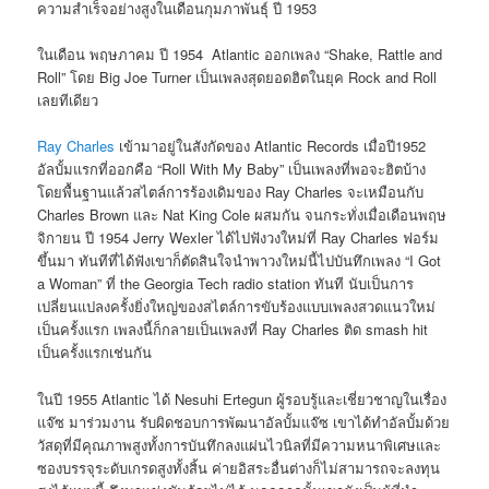
ความสำเร็จอย่างสูงในเดือนกุมภาพันธุ์ ปี 1953
ในเดือน พฤษภาคม ปี 1954 Atlantic ออกเพลง “Shake, Rattle and
Roll” โดย Big Joe Turner เป็นเพลงสุดยอดฮิตในยุค Rock and Roll
เลยทีเดียว
Ray Charles
เข้ามาอยู่ในสังกัดของ Atlantic Records เมื่อปี1952
อัลบั้มแรกที่ออกคือ “Roll With My Baby” เป็นเพลงที่พอจะฮิตบ้าง
โดยพื้นฐานแล้วสไตล์การร้องเดิมของ Ray Charles จะเหมือนกับ
Charles Brown และ Nat King Cole ผสมกัน จนกระทั่งเมื่อเดือนพฤษ
จิกายน ปี 1954 Jerry Wexler ได้ไปฟังวงใหม่ที่ Ray Charles ฟอร์ม
ขึ้นมา ทันทีที่ได้ฟังเขาก็ตัดสินใจนำพาวงใหม่นี้ไปบันทึกเพลง “I Got
a Woman” ที่ the Georgia Tech radio station ทันที นับเป็นการ
เปลี่ยนแปลงครั้งยิ่งใหญ่ของสไตล์การขับร้องแบบเพลงสวดแนวใหม่
เป็นครั้งแรก เพลงนี้ก็กลายเป็นเพลงที่ Ray Charles ติด smash hit
เป็นครั้งแรกเช่นกัน
ในปี 1955 Atlantic ได้ Nesuhi Ertegun ผู้รอบรู้และเชี่ยวชาญในเรื่อง
แจ๊ซ มาร่วมงาน รับผิดชอบการพัฒนาอัลบั้มแจ๊ซ เขาได้ทำอัลบั้มด้วย
วัสดุที่มีคุณภาพสูงทั้งการบันทึกลงแผ่นไวนิลที่มีความหนาพิเศษและ
ซองบรรจุระดับเกรดสูงทั้งสิ้น ค่ายอิสระอื่นต่างก็ไม่สามารถจะลงทุน