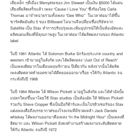
เสียงเล็ก ๆที่เมือง Memphisของ Jim Stewart เป็นเงิน $5000 ได้แผ่น
เสียงที่ผลิตเสร็จแล้ว เพลง “Cause I Love You” ซึ่งร้องโดย Carla
Thomas มาจำหน่ายรวมทั้งเพลง “Gee Whiz” ในเวลาต่อมาได้ขึ้น
ชาร์ทติดอันดับ 5 ของ Billboard ไม่นานจึงเปลี่ยนชื่อบริษัทจาก
Satellite เป็น Stax ทำการปรับปรุงและเพิ่มอุปกรณ์ให้เป็นห้องอัดและ
ผลิตแผ่นเสียงที่มีคุณภาพสูง ในเวลาต่อมาได้ผลิตผลงานของ Atlantic
label
ในปี 1961 Atlantic ได้ Solomon Burke นักร้องประเภท country and
western เข้ามาอยู่ในสังกัด และได้ผลิตเพลง “Just Out of Reach”
เป็นเพลงฮิตมากในเดือนพฤษจิกายน ปีเดียวกัน หลังจากนั้นได้ผลิต
เพลงติดตลาดทำยอดขายได้ดีทยอยออกมาเรื่อย ๆให้กับ Atlantic จน
กระทั่งถึงปี 1968
ในปี 1964 Wexler ได้ Wilson Pickett มาอยู่ในสังกัด และได้ทำอัลบั้ม
แปลกใหม่ขึ้นมาโดยใช้ Stax studios เป็นห้องอัด ให้ Wilson Pickett
ร่วมกับ Steve Cropper ซึ่งเป็นมือกีต้าร์และเป็นโปรดิวเซอร์ของ Stax
แต่งเพลงสื่อถึงบรรยากาศของโรงแรมที่มีขวดเหล้า Jack Daniels
whiskey ได้ผลงานออกมาคือเพลง “In the Midnight Hour” เป็นเพลงที่
ฮิตมาก และ Wilson Pickett ยังคงทำงานสร้างผลงานระดับติดตลาด
ให้กับ Atlantic จนถึงปี 1972