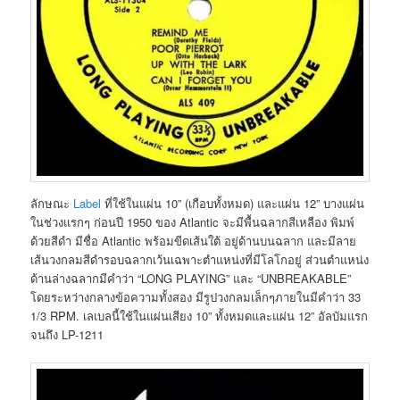
ลักษณะ
Label
ที่ใช้ในแผ่น 10” (เกือบทั้งหมด) และแผ่น 12” บางแผ่น
ในช่วงแรกๆ ก่อนปี 1950 ของ Atlantic จะมีพื้นฉลากสีเหลือง พิมพ์
ด้วยสีดำ มีชื่อ Atlantic พร้อมขีดเส้นใต้ อยู่ด้านบนฉลาก และมีลาย
เส้นวงกลมสีดำรอบฉลากเว้นเฉพาะตำแหน่งที่มีโลโกอยู่ ส่วนตำแหน่ง
ด้านล่างฉลากมีคำว่า “LONG PLAYING” และ “UNBREAKABLE”
โดยระหว่างกลางข้อความทั้งสอง มีรูปวงกลมเล็กๆภายในมีคำว่า 33
1/3 RPM. เลเบลนี้ใช้ในแผ่นเสียง 10” ทั้งหมดและแผ่น 12” อัลบัมแรก
จนถึง LP-1211