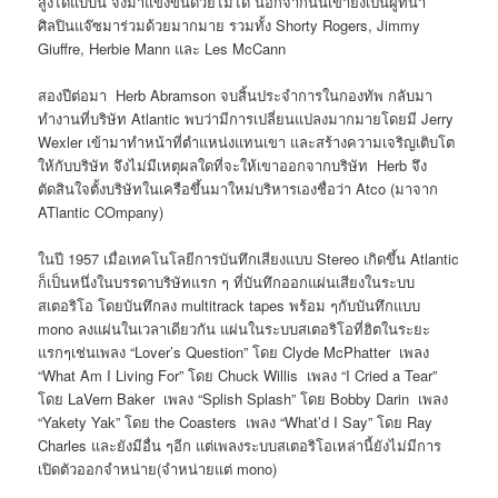
สูงได้แบบนี้ จึงมาแข่งขันด้วยไม่ได้ นอกจากนั้นเขายังเป็นผู้ที่นำ
ศิลปินแจ๊ซมาร่วมด้วยมากมาย รวมทั้ง Shorty Rogers, Jimmy
Giuffre, Herbie Mann และ Les McCann
สองปีต่อมา Herb Abramson จบสิ้นประจำการในกองทัพ กลับมา
ทำงานที่บริษัท Atlantic พบว่ามีการเปลี่ยนแปลงมากมายโดยมี Jerry
Wexler เข้ามาทำหน้าที่ตำแหน่งแทนเขา และสร้างความเจริญเติบโต
ให้กับบริษัท จึงไม่มีเหตุผลใดที่จะให้เขาออกจากบริษัท Herb จึง
ตัดสินใจตั้งบริษัทในเครือขึ้นมาใหม่บริหารเองชื่อว่า Atco (มาจาก
ATlantic COmpany)
ในปี 1957 เมื่อเทคโนโลยีการบันทึกเสียงแบบ Stereo เกิดขึ้น Atlantic
ก็เป็นหนึ่งในบรรดาบริษัทแรก ๆ ที่บันทึกออกแผ่นเสียงในระบบ
สเตอริโอ โดยบันทึกลง multitrack tapes พร้อม ๆกับบันทึกแบบ
mono ลงแผ่นในเวลาเดียวกัน แผ่นในระบบสเตอริโอที่ฮิตในระยะ
แรกๆเช่นเพลง “Lover’s Question” โดย Clyde McPhatter เพลง
“What Am I Living For” โดย Chuck Willis เพลง “I Cried a Tear”
โดย LaVern Baker เพลง “Splish Splash” โดย Bobby Darin เพลง
“Yakety Yak” โดย the Coasters เพลง “What’d I Say” โดย Ray
Charles และยังมีอื่น ๆอีก แต่เพลงระบบสเตอริโอเหล่านี้ยังไม่มีการ
เปิดตัวออกจำหน่าย(จำหน่ายแต่ mono)