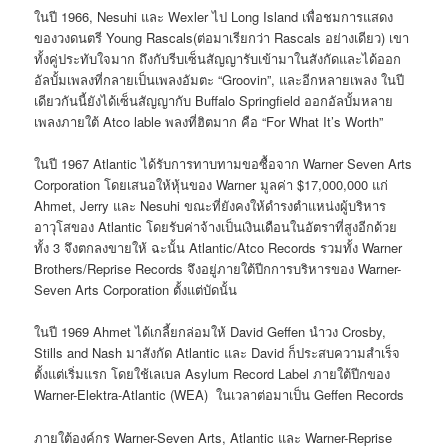
ในปี 1966, Nesuhi และ Wexler ไป Long Island เพื่อชมการแสดง
ของวงดนตรี Young Rascals(ต่อมาเรียกว่า Rascals อย่างเดียว) เขา
ทั้งคู่ประทับใจมาก ถึงกับรีบเซ็นสัญญารับเข้ามาในสังกัดและได้ออก
อัลบั้มเพลงที่กลายเป็นเพลงอัมตะ “Groovin”, และอีกหลายเพลง ในปี
เดียวกันนี้ยังได้เซ็นสัญญากับ Buffalo Springfield ออกอัลบั้มหลาย
เพลงภายใต้ Atco lable พลงที่ฮิตมาก คือ “For What It’s Worth”
ในปี 1967 Atlantic ได้รับการทาบทามขอซื้อจาก Warner Seven Arts
Corporation โดยเสนอให้หุ้นของ Warner มูลค่า $17,000,000 แก่
Ahmet, Jerry และ Nesuhi ขณะที่ยังคงให้ดำรงตำแหน่งผู้บริหาร
อาวุโสของ Atlantic โดยรับค่าจ้างเป็นเงินเดือนในอัตราที่สูงอีกด้วย
ทั้ง 3 จึงตกลงขายให้ ฉะนั้น Atlantic/Atco Records รวมทั้ง Warner
Brothers/Reprise Records จึงอยู่ภายใต้ปีกการบริหารของ Warner-
Seven Arts Corporation ตั้งแต่บัดนั้น
ในปี 1969 Ahmet ได้เกลี้ยกล่อมให้ David Geffen นำวง Crosby,
Stills and Nash มาสังกัด Atlantic และ David ก็ประสบความสำเร็จ
ตั้งแต่เริ่มแรก โดยใช้เลเบล Asylum Record Label ภายใต้ปีกของ
Warner-Elektra-Atlantic (WEA) ในเวลาต่อมาเป็น Geffen Records
ภายใต้องค์กร Warner-Seven Arts, Atlantic และ Warner-Reprise