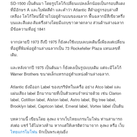
SD-1500 เป็นต้นมา โดยรูปโลโก้เปลี่ยนแปลงเล็กน้อยเป็นกรอบสีแดง
ที่มีอักษร A และใบพัดสีดำ และคำว่า Atlantic สีดำอยู่กรอบล่างสี
เหลือง โลโก้ใหม่นี้ย้ายไปอยู่ด้านบนของฉลาก พื้นฉลากมีสีเขียวครึ่ง
บนและสีแดง-ส้มครึ่งล่างโดยมีแถบขาวคาดกลาง ส่วนด้านล่างฉลาก
มีข้อความที่อยู่ 1841
จากปลายปี 1973 ถึงปี 1975 ก็ยังคงใช้แบบเลเบลเดิมนี้เพียงแต่เปลี่ยน
ที่อยู่ที่พิมพ์อยู่ด้านล่างฉลากเป็น 73 Rockefeller Plaza แทนเลขที่
เดิม.
และหลังจากปี 1975 เป็นต้นมา ก็ยังคงเป็นรูปแบบเดิม แต่จะมีโลโก้
Warner Brothers ขนาดเล็กแทรกอยู่ตำแหน่งด้านล่างฉลาก.
Atlantic ยังมีออก Label ของบรริษัทในเครื่อ อย่าง Atco label และ
แผ่นเสียง label อีกมากมายที่เป็นตัวแทนจำหน่ายด้วย เช่น Clarion
label, Cotillion label, Alston label, Astro label, Big tree label,
Brooklyn label, Capricon label, Emeral label, Vortex label เป็นต้น
บทความนี้ เขียนโดย ลุงพง จากเว็บไทยแกรมโมโฟน ท่านสามารถ
ส่งต่อ แชร์ ได้ไม่หวงห้าม หากแต่ให้เครดิตว่ามาจาก ลุงพง หรือ เว็บ
ไทยแกรโมโฟน
จักเป็นพระคุณยิ่ง