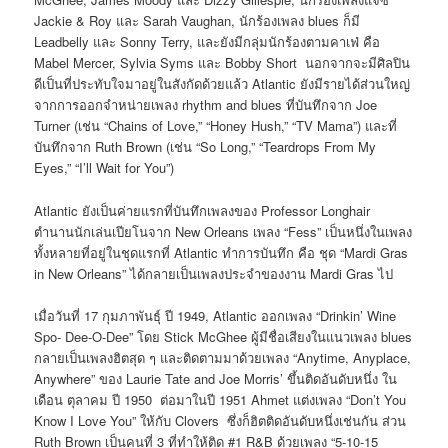
Jackie & Roy และ Sarah Vaughan, นักร้องเพลง blues ก็มี
Leadbelly และ Sonny Terry, และยังมีกลุ่มนักร้องตามคาเฟ่ คือ
Mabel Mercer, Sylvia Syms และ Bobby Short นอกจากจะมีศิลปิน
ดีเป็นที่ประทับใจมาอยู่ในสังกัดด้วยแล้ว Atlantic ยังมีรายได้ส่วนใหญ่
จากการออกจำหน่ายเพลง rhythm and blues ที่บันทึกจาก Joe
Turner (เช่น “Chains of Love,” “Honey Hush,” “TV Mama”) และที่
บันทึกจาก Ruth Brown (เช่น “So Long,” “Teardrops From My
Eyes,” “I’ll Wait for You”)
Atlantic ยังเป็นค่ายแรกที่บันทึกเพลงของ Professor Longhair
ตำนานนักเล่นเปียโนจาก New Orleans เพลง “Fess” เป็นหนึ่งในเพลง
ทั้งหลายที่อยู่ในชุดแรกที่ Atlantic ทำการบันทึก คือ ชุด “Mardi Gras
in New Orleans” ได้กลายเป็นเพลงประจำของงาน Mardi Gras ไป
เมื่อวันที่ 17 กุมภาพันธุ์ ปี 1949, Atlantic ออกเพลง “Drinkin’ Wine
Spo- Dee-O-Dee” โดย Stick McGhee ผู้มีชื่อเสียงในแนวเพลง blues
กลายเป็นเพลงฮิตสุด ๆ และติดตามมาด้วยเพลง “Anytime, Anyplace,
Anywhere” ของ Laurie Tate and Joe Morris’ ขึ้นติดอันดับหนึ่ง ใน
เดือน ตุลาคม ปี 1950 ต่อมาในปี 1951 Ahmet แต่งเพลง “Don’t You
Know I Love You” ให้กับ Clovers ซึ่งก็ฮิตติดอันดับหนึ่งเช่นกัน ส่วน
Ruth Brown เป็นคนที่ 3 ที่ทำให้ติด #1 R&B ด้วยเพลง “5-10-15