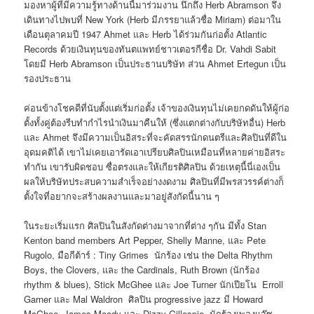
มองหาผู้ที่มีความรู้ทางด้านนี้มาร่วมงาน นึกถึง Herb Abramson จึง
เดินทางไปพบที่ New York (Herb มีภรรยาแล้วชื่อ Miriam) ต่อมาใน
เดือนตุลาคมปี 1947 Ahmet และ Herb ได้ร่วมกันก่อตั้ง Atlantic
Records ด้วยเงินทุนของทันตแพทย์ชาวเตอรกีชื่อ Dr. Vahdi Sabit
โดยมี Herb Abramson เป็นประธานบริษัท ส่วน Ahmet Ertegun เป็น
รองประธาน
ค่อนข้างโชคดีที่นับตั้งแต่เริ่มก่อตั้ง เจ้าของเงินทุนไม่เคยกดดันให้ผู้ก่อ
ตั้งทั้งคู่ต้องรีบทำกำไรนำเงินมาคืนให้ (ซึ่งแตกต่างกับบริษัทอื่น) Herb
และ Ahmet จึงมีความเป็นอิสระที่จะคัดสรรนักดนตรีและศิลปินที่ดีใน
อุดมคติได้ เขาไม่เคยเอารัดเอาเปรียบศิลปินเหมือนที่หลายค่ายอิสระ
ทำกัน เขารับผิดชอบ ซื่อตรงและให้เกียรติศิลปิน ด้วยเหตุนี้นี่เองเป็น
ผลให้บริษัทประสบความสำเร็จอย่างงดงาม ศิลปินที่มีพรสวรรค์ต่างก็
ตั้งใจที่อยากจะสร้างผลงานและมาอยู่สังกัดนี้นาน ๆ
ในระยะเริ่มแรก ศิลปินในสังกัดต่างมาจากที่ต่าง ๆกัน มีทั้ง Stan
Kenton band members Art Pepper, Shelly Manne, และ Pete
Rugolo, มือกีต้าร์ : Tiny Grimes นักร้อง เช่น the Delta Rhythm
Boys, the Clovers, และ the Cardinals, Ruth Brown (นักร้อง
rhythm & blues), Stick McGhee และ Joe Turner นักเปียโน Erroll
Garner และ Mal Waldron ศิลปิน progressive jazz มี Howard
McGhee, James Moody และ Dizzy Gillespie, นักร้องเพลงแจ๊ซ