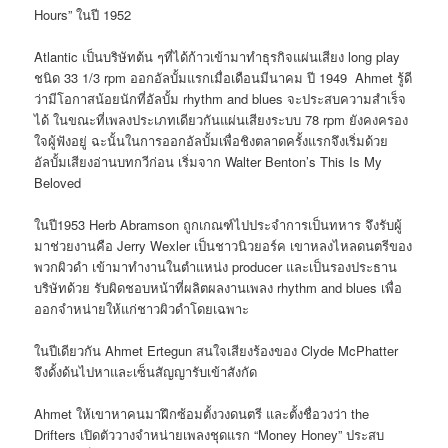
Hours” ในปี 1952
Atlantic เป็นบริษัทต้น ๆที่ได้ก้าวเข้ามาทำธุรกิจแผ่นเสียง long play
ชนิด 33 1/3 rpm ออกอัลบั้มแรกเมื่อเดือนมีนาคม ปี 1949 Ahmet รู้ดี
ว่ามีโอกาสน้อยนักที่อัลบั้ม rhythm and blues จะประสบความสำเร็จ
ได้ ในขณะที่เพลงประเภทเดียวกันแผ่นเสียงระบบ 78 rpm ยังคงครอง
ใจผู้ฟังอยู่ ฉะนั้นในการออกอัลบั้มเพื่อชิงตลาดครั้งแรกจึงเริ่มด้วย
อัลบั้มเสียงอ่านบทกวีก่อน เริ่มจาก Walter Benton’s This Is My
Beloved
ในปี1953 Herb Abramson ถูกเกณฑ์ไปประจำการเป็นทหาร จึงรับผู้
มาช่วยงานคือ Jerry Wexler เป็นชาวนิวยอร์ค เขาหลงไหลดนตรีของ
พวกผิวดำ เข้ามาทำงานในตำแหน่ง producer และเป็นรองประธาน
บริษัทด้วย รับผิดชอบหน้าที่ผลิตผลงานเพลง rhythm and blues เพื่อ
ออกจำหน่ายให้แก่ชาวผิวดำโดยเฉพาะ
ในปีเดียวกัน Ahmet Ertegun สนใจเสียงร้องของ Clyde McPhatter
จึงดั้งด้นไปหาและเซ็นสัญญารับเข้าสังกัด
Ahmet ให้เขาหาคนมาฝึกซ้อมตั้งวงดนตรี และตั้งชื่อวงว่า the
Drifters เปิดตัววางจำหน่ายเพลงชุดแรก “Money Honey” ประสบ