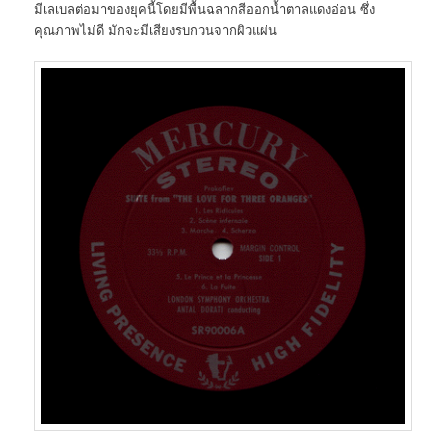
มีเลเบลต่อมาของยุคนี้โดยมีพื้นฉลากสีออกน้ำตาลแดงอ่อน ซึ่ง
คุณภาพไม่ดี มักจะมีเสียงรบกวนจากผิวแผ่น