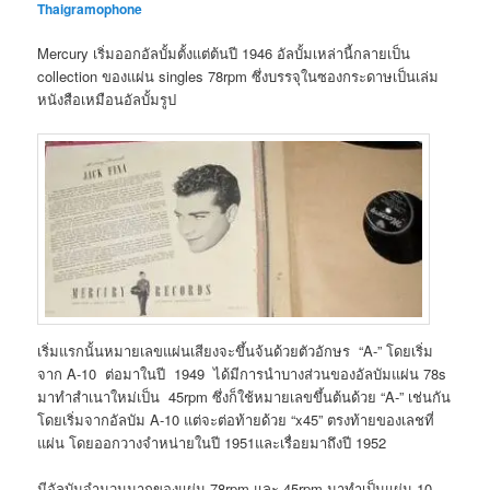
Thaigramophone
Mercury เริ่มออกอัลบั้มตั้งแต่ต้นปี 1946 อัลบั้มเหล่านี้กลายเป็น
collection ของแผ่น singles 78rpm ซึ่งบรรจุในซองกระดาษเป็นเล่ม
หนังสือเหมือนอัลบั้มรูป
เริ่มแรกนั้นหมายเลขแผ่นเสียงจะขึ้นจ้นด้วยตัวอักษร “A-” โดยเริ่ม
จาก A-10 ต่อมาในปี 1949 ได้มีการนำบางส่วนของอัลบัมแผ่น 78s
มาทำสำเนาใหม่เป็น 45rpm ซึ่งก็ใช้หมายเลขขึ้นต้นด้วย “A-” เช่นกัน
โดยเริ่มจากอัลบัม A-10 แต่จะต่อท้ายด้วย “x45” ตรงท้ายของเลชที่
แผ่น โดยออกวางจำหน่ายในปี 1951และเรื่อยมาถึงปี 1952
มีอัลบัมจำนวนมากของแผ่น 78rpm และ 45rpm มาทำเป็นแผ่น 10-