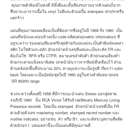
คุณภาพตัวพิมพ์ไม่คงที่ มีทั้งดีและทั้งเสียงรบกวนจากผิวแผ่นก็มาก
ซึ่งน่าจะมาจากเนื้อใน vinyl ไม่ดีและตัวแม่ปั้ม stampers สกปรกหรือ
แตกร้าว
แผ่นที่คุณภาพยอดเยี่ยมเป็นที่ต้องการซึ่งอยู่ในปี 1958 ถึง 1960 เป็น
แผ่นที่หนักและค่อนข้างแข็ง code ผลิตแผ่น(matrix information) ที่
อยู่ระหว่าง ร่องแผ่นเสียงแทร๊กสุดท้ายกับเลเบล)จะเป็นตัวพิมพ์ลงพสา
สติก ไม่ใช่ตัวแกะสลัก อักษรนำหน้าเลขที่แผ่นจะเป็นระหัส FR และ
ต้องไม่ใช่ RFR หรือ CTFR. หมายเลขลำดับต่ำ ตัวปกแผ่นเสียงทำ
ด้วยกระดาษแข็งหนาพิเศษ ปกหน้ามันวาวจากฟิลม์ที่เคลือบไว้ ส่วน
ด้านหลังปกพื้นที่ประมาณ 20% ทางมุมขวาจะเป็นรูปสี เรียกว่า color
back โดยเฉพาะเป็นอัลบัมชุดในปี 1960 อยู่ในช่วงลำดับหมายเลข
SR 90200 range.
ช่วงระหว่างตั้งแต่ปี 1958 ที่มีการแนะนำแผ่น Stereo ออกสู่ตลาด
จนถึงปี 1960 นั้น RCA Victor ได้รับจ้างผลิตแผ่น Mercury Living
Presence records โดยเป็น stamped อักษรนำหน้าเลขที่เป็น FR
ตามด้วยตัวเลข mastering number, stamped record number และ
mother indicator, อย่างเช่น A1 หรือ B1, และระหัสระบุสถานที่ผลิต
ด้วยอักษร I. แผ่นเหล่านี้จะเป็นแผ่นที่มีคุณภาพดี