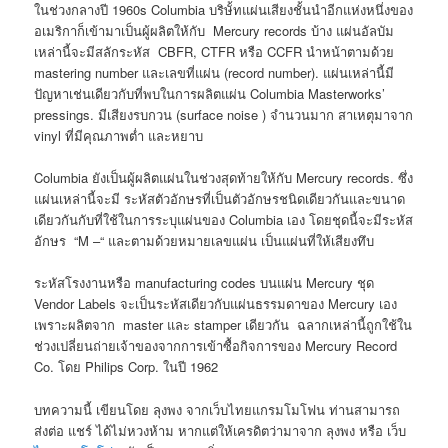
ในช่วงกลางปี 1960s Columbia บริษั้ทแผ่นเสียงชั้นนำอีกแห่งหนึ่งของ
อเมริกาก็เข้ามาเป็นผู้ผลิตให้กับ Mercury records บ้าง แผ่นอัลบัม
เหล่านี้จะมีสลักระหัส CBFR, CTFR หรือ CCFR นำหน้าตามด้วย
mastering number และเลขที่แผ่น (record number). แผ่นเหล่านี้มี
ปัญหาเช่นเดียวกับที่พบในการผลิตแผ่น Columbia Masterworks’
pressings. มีเสียงรบกวน (surface noise ) จำนวนมาก สาเหตุมาจาก
vinyl ที่มีคุณภาพต่ำ และหยาบ
Columbia ยังเป็นผู้ผลิตแผ่นในช่วงสุดท้ายให้กับ Mercury records. ซึ่ง
แผ่นเหล่านี้จะมี ระหัสตัวอักษรที่เป็นตัวอักษรชนิดเดียวกันและขนาด
เดียวกันกับที่ใช้ในการระบุแผ่นของ Columbia เอง โดยชุดนี้จะมีระหัส
อักษร “M –“ และตามด้วยหมายเลขแผ่น เป็นแผ่นที่ให้เสียงทึบ
ระหัสโรงงานหรือ manufacturing codes บนแผ่น Mercury ชุด
Vendor Labels จะเป็นระหัสเดียวกับแผ่นธรรมดาของ Mercury เอง
เพราะผลิตจาก master และ stamper เดียวกัน ฉลากเหล่านี้ถูกใช้ใน
ช่วงเปลี่ยนถ่ายเจ้าของจากการเข้าซื้อกิจการของ Mercury Record
Co. โดย Philips Corp. ในปี 1962
บทความนี้ เขียนโดย ลุงพง จากเว็บไทยแกรมโมโฟน ท่านสามารถ
ส่งต่อ แชร์ ได้ไม่หวงห้าม หากแต่ให้เครดิตว่ามาจาก ลุงพง หรือ เว็บ