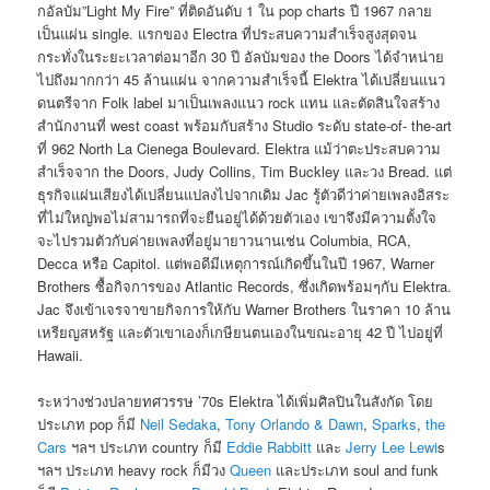
กอัลบัม”Light My Fire” ที่ติดอันดับ 1 ใน pop charts ปี 1967 กลาย
เป็นแผ่น single. แรกของ Electra ที่ประสบความสำเร็จสูงสุดจน
กระทั่งในระยะเวลาต่อมาอีก 30 ปี อัลบัมของ the Doors ได้จำหน่าย
ไปถึงมากกว่า 45 ล้านแผ่น จากความสำเร็จนี้ Elektra ได้เปลี่ยนแนว
ดนตรีจาก Folk label มาเป็นเพลงแนว rock แทน และตัดสินใจสร้าง
สำนักงานที่ west coast พร้อมกับสร้าง Studio ระดับ state-of- the-art
ที่ 962 North La Cienega Boulevard. Elektra แม้ว่าตะประสบความ
สำเร็จจาก the Doors, Judy Collins, Tim Buckley และวง Bread. แต่
ธุรกิจแผ่นเสียงได้เปลี่ยนแปลงไปจากเดิม Jac รู้ตัวดีว่าค่ายเพลงอิสระ
ที่ไม่ใหญ่พอไม่สามารถที่จะยืนอยู่ได้ด้วยตัวเอง เขาจึงมีความตั้งใจ
จะไปรวมตัวกับค่ายเพลงที่อยู่มายาวนานเช่น Columbia, RCA,
Decca หรือ Capitol. แต่พอดีมีเหตุการณ์เกิดขึ้นในปี 1967, Warner
Brothers ซื้อกิจการของ Atlantic Records, ซึ่งเกิดพร้อมๆกับ Elektra.
Jac จึงเข้าเจรจาขายกิจการให้กับ Warner Brothers ในราคา 10 ล้าน
เหรียญสหรัฐ และตัวเขาเองก็เกษียนตนเองในขณะอายุ 42 ปี ไปอยู่ที่
Hawaii.
ระหว่างช่วงปลายทศวรรษ ’70s Elektra ได้เพิ่มศิลปินในสังกัด โดย
ประเภท pop ก็มี
Neil Sedaka
,
Tony Orlando & Dawn
,
Sparks
,
the
Cars
ฯลฯ ประเภท country ก็มี
Eddie Rabbitt
และ
Jerry Lee Lewi
s
ฯลฯ ประเภท heavy rock ก็มีวง
Queen
และประเภท soul and funk