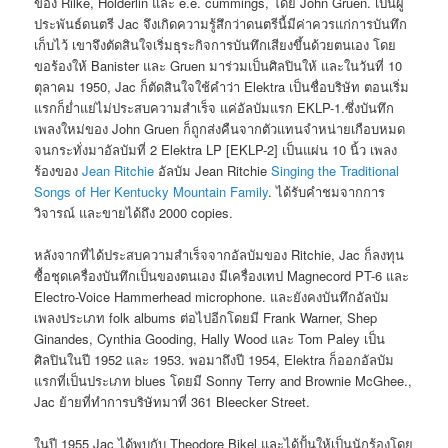
ของ Rilke, Holderlin และ e.e. cummings, โดย John Gruen. เป็นผู้
ประพันธ์ดนตรี Jac จึงเกิดความรู้สึกว่าดนตรีนี้มีค่าควรแก่การบันทึก
เก็บไว้ เขาจึงตัดสินใจเริ่มธุระกิจการบันทึกเสียงขึ้นด้วยตนเอง โดย
ขอร้องให้ Banister และ Gruen มาร่วมเป็นศิลปินให้ และในวันที่ 10
ตุลาคม 1950, Jac ก็ตัดสินใจใช้คำว่า Elektra เป็นชื่อบริษัท ตอนเริ่ม
แรกก็ย่ำแย่ไม่ประสบความสำเร็จ แค่อัลบัมแรก EKLP-1.ซึ่งบันทึก
เพลงใหม่ของ John Gruen ก็ถูกส่งคืนจากตัวแทนจำหน่ายเกือบหมด
จนกระทั่งมาอัลบัมที่ 2 Elektra LP [EKLP-2] เป็นแผ่น 10 นิ้ว เพลง
ร้องของ
Jean Ritchie
อัลบัม Jean Ritchie
Singing the Traditional
Songs of Her Kentucky Mountain Family
. ได้รับคำชมจากการ
วิจารณ์ และขายได้ถึง 2000 copies.
หลังจากที่ได้ประสบความสำเร็จจากอัลบัมของ Ritchie, Jac ก็ลงทุน
ซื้อชุดเครื่องบันทึกเป็นของตนเอง มีเครื่องเทป Magnecord PT-6 และ
Electro-Voice Hammerhead microphone. และยังคงบันทึกอัลบัม
เพลงประเภท folk albums ต่อไปอีกโดยมี Frank Warner, Shep
Ginandes, Cynthia Gooding, Hally Wood และ Tom Paley เป็น
ศิลปินในปี 1952 และ 1953. พอมาถึงปี 1954, Elektra ก็ออกอัลบัม
แรกที่เป็นประเภท blues โดยมี Sonny Terry and Brownie McGhee.,
Jac ย้ายที่ทำการบริษัทมาที่ 361 Bleecker Street.
ในปี 1955 Jac ได้พบกับ Theodore Bikel และได้ปั้นให้เป็นนักร้องโดย