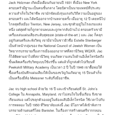
Jack Holzman เกิดเมื่อเดือนกันยายนปี 1931 ที่เมือง New York
ครอบครัวมีฐานะเป็นคนชั้นกลาง โดยบิดาเป็นนายแพทย์ที่ประสบ
ความสำเร็จในวิชาชีพ เขามักขัดแย้งรุนแรงกับวิถีความเป็นอยู่ของ
ครอบครัว และได้หนีออกจากบ้านหลายครั้ง เมื่ออายุ 12 ปี เคยหนีไป
ไกลสุดถึงเมือง Trenton, New Jersey, และซุกตัวอยู่ในโรงแรมแห่ง
หนึ่ง แต่สุดท้ายก็ถูกหาจนพบและถูกพากลับบ้านไป ครอบครัวเขามี
เครื่องเล่นแผ่นเสียงระดับสุดยอด (state-of-the-art ) และ Jac ก็คลุก
อยู่กับดนตรีและฟังวิทยุ เขามีย่าเป็นชาวยิวชื่อ Estelle Stenberger
เป็นหัวหน้ากลุ่มของ the National Council of Jewish Women เป็น
วิทยากรบรรยายเรื่องการเมืองออกอากาศที่สถานีวิทยุ WQXR. Jac
ก็ได้ติดตามย่าไปที่สถานีวิทยุ จนเกิดความสนใจด้านอีเล็คโทรนิคถึง
ขั้นผลิตเครื่องรับวิทยุแบบใช้แร่ขึ้น แต่แล้วก็ถูกส่งตัวไปเรียนที่
Peekskill Military Academy เป็นเวลา 2 ปี ในปี 1946 เขาตื้อพ่อให้
ซื้อเครื่องบันทึกแผ่นเสียงให้เป็นของขวัญวันเกิดอายุ 15 ปีจนสำเร็จ
เป็นเครื่องยี่ห้อ Meissner ระดับกึ่งมืออาชีพ.
Jac จบ high school ด้วยวัย 16 ปี และเข้าเรียนต่อที่ St. John’s
College ใน Annapolis, Maryland. เขาไม่สนใจในชั้นเรียน จึงขาด
เรียนเสมอ แต่ไปขลุกตัวเองอยู่ในห้องแล๊ปอีเล็กโทรนิค ใช้เวลาไปกับ
การทดลอง ในปี 1950 ที่วิทยาลัยแห่งนี้ Jac มีโอกาศได้เข้าฟังการ
บรรยายด้านดนตรีโดย Banister. ในเรื่องการสร้างดนตรีจากกลอน