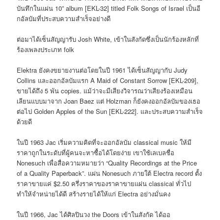
บันทึกในแผ่น 10” album [EKL-32] titled Folk Songs of Israel เป็นอี
กอัลบัมที่ประสบความสำเร็จอย่างดี
ต่อมาได้เซ็นสัญญารับ Josh White, เข้าในสังกัดซึ่งเป็นนักร้องหลักที่
ร้องเพลงประเภท folk
Elektra ยังคงขยายงานต่อโดยในปี 1961 ได้เซ็นสัญญากับ Judy
Collins และออกอัลบัมแรก A Maid of Constant Sorrow [EKL-209],
ขายได้ถึง 5 พัน copies. แม้ว่าจะมีเสียงวิจารณว่าเสียงร้องเหมือน
เลียนแบบมาจาก Joan Baez แต่ Holzman ก็ยังคงออกอัลบัมของเธอ
ต่อไป Golden Apples of the Sun [EKL-222]. และประสบความสำเร็จ
ด้วยดี
ในปี 1963 Jac เริ่มความคิดที่จะออกอัลบัม classical music ให้มี
ราคาถูกในระดับที่ผู้คนจะหาซื้อได้โดยง่าย เขาใช้เลเบลชื่อ
Nonesuch เพื่อสื่อความหมายว่า “Quality Recordings at the Price
of a Quality Paperback”. แผ่น Nonesuch ภายใต้ Electra record ตั้ง
ราคาขายแค่ $2.50 ครึ่งราคาของราคาขายแผ่น classical ทั่วไป
ทำให้จำหน่ายได้ดี สร้างรายได้ให้แก่ Electra อย่างมั่นคง
ในปี 1966, Jac ได้ศิลปินวง the Doors เข้าในสังกัด ได้ออ