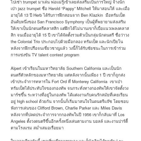
ไปเช่า trumpet มาเล่น พ่อแม่รู้เข้าเลยส่งเสริมเป็นการใหญ่ จ้างนัก
เป่า jazz trumpet ชื่อ Harold “Pappy” Mitchell ให้มาสอนให้ และเมื่อ
อายุได้ 13 ปี Herb ได้รับการฝึกสอนจาก Ben Klazkin มือทรัมเป็ต
อันดับหนึ่งของ San Francisco Symphony เป็นผู้ที่พยายามส่งเสริม
ให้เขาเป็นนักดนตรีคลาสสิก แต่ฝึกได้ไม่นานเขาก็เบื่อแนวเพลงคลาส
สิก จนเมื่ออายุได้ 15 ปี เขาได้จัดตั้งรวมตัวเป็นกลุ่มนักดนตรี ชื่อว่าวง
the Colonial Trio ประกอบไปด้วยมือกลอง ทรัมเป็ต และนักเปียโน
หลังจากฝึกปรือจนเชี่ยวชาญแล้ว วงนี้ก็ได้รับชัยชนะในการเข้าร่วม
การแข่งขัน TV talent contest program
Alpert เข้าเรียนในมหาวิทยาลัย Southern California และเป็นนัก
ดนตรีตัวหลักของมหาวิทยาลัย แต่หลังจากนั้นเพียง 1 ปี เขาก็ถูกส่ง
เข้าประจำการทหารใน Fort Ord ที่ Monterey California เขาเป่า
ทรัมเป็ตได้ประทับใจของกองทัพ จนกระทั่งทางกองทัพให้เขาจัดตั้งวง
มาร์ชขึ้น ระหว่างที่อยู่ในกองทัพ ได้แต่งงานกับคนรักสมัยที่เคยเรียน
อยู่ high school ด้วยกัน จากนั้นก็เริ่มมาสนใจในดนตรีแจ๊ซ โดยชอบ
ฟังการเล่นของ Clifford Brown, Charlie Parker และ Miles Davis
หลังจากที่ปลดประจำการจากกองทัพในปี 1956 เขาก็กลับมาที่ Los
Angeles ตั้งวงดนตรีขึ้นอีกครั้งหนึ่งเล่นตามงาน บอลล์ และงานปาร์ตี้
ตามโรงแรม สม่ำเสมอเรื่อยมา
ในเวลาเดียวกันนี้ เขาเริ่มเขียนบทเพลง และก็บังเอิญได้พบกับ Lou