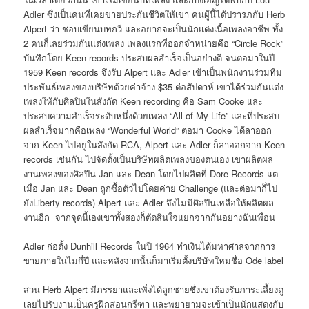
Adler ซึ่งเป็นคนที่เคยขายประกันชีวิตให้เขา คนผู้นี้ได้ปรารภกับ Herb
Alpert ว่า ชอบเขียนบทกวี และอยากจะเป็นนักแต่งเนื้อเพลงอาชีพ ทั้ง
2 คนก็เลยร่วมกันแต่งเพลง เพลงแรกที่ออกจำหน่ายคือ “Circle Rock”
บันทึกโดย Keen records ประสบผลสำเร็จเป็นอย่างดี จนต่อมาในปี
1959 Keen records จึงรับ Alpert และ Adler เข้าเป็นพนักงานร่วมทีม
ประพันธ์เพลงของบริษัทด้วยค่าจ้าง $35 ต่อสัปดาห์ เขาได้ร่วมกันแต่ง
เพลงให้กับศิลปินในสังกัด Keen recording คือ Sam Cooke และ
ประสบความสำเร็จระดับหนึ่งด้วยเพลง “All of My Life” และที่ประสบ
ผลสำเร็จมากคือเพลง “Wonderful World” ต่อมา Cooke ได้ลาออก
จาก Keen ไปอยู่ในสังกัด RCA, Alpert และ Adler ก็ลาออกจาก Keen
records เช่นกัน ไปจัดตั้งเป็นบริษัทผลิตเพลงของตนเอง เขาผลิตผล
งานเพลงของศิลปิน Jan และ Dean โดยไปผลิตที่ Dore Records แต่
เมื่อ Jan และ Dean ถูกซื้อตัวไปโดยค่าย Challenge (และต่อมาก็ไป
ยังLiberty records) Alpert และ Adler จึงไม่มีศิลปินเหลือให้ผลิตผล
งานอีก จากจุดนี้เองเขาทั้งสองก็ตัดสินใจแยกจากกันอย่างฉันเพื่อน
Adler ก่อตั้ง Dunhill Records ในปี 1964 ทำเงินได้มหาศาลจากการ
ขายภายในไม่กี่ปี และหลังจากนั้นก็มาเริ่มตั้งบริษัทใหม่ชื่อ Ode label
ส่วน Herb Alpert มีภรรยาและเพิ่งได้ลูกชายซึ่งเขาต้องรับภาระเลี้ยงดู
เลยไปรับงานเป็นครูฝึกสอนกรีฑา และพยายามจะเข้าเป็นนักแสดงกับ