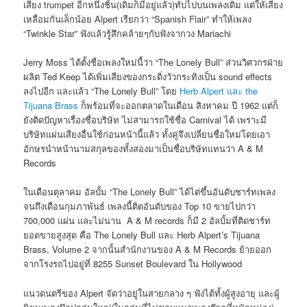
เสียง trumpet อีกหนึ่งชิ้น(เดิมก็มีอยู่แล้ว)ทับไปบนเพลงเดิม แต่ให้เสียง
เหลื่อมกันเล็กน้อย Alpert เรียกว่า “Spanish Flair” ทำให้เพลง
“Twinkle Star” ฟังแล้วรู้สึกคล้ายๆกับฟังจากวง Mariachi
Jerry Moss ได้ตั้งชื่อเพลงใหม่นี้ว่า “The Lonely Bull” ส่วนวิศวกรฝ่าย
ผลิต Ted Keep ได้เพิ่มเสียงของกระดิ่งวัวกระทิงเป็น sound effects
ลงไปอีก และแล้ว “The Lonely Bull” โดย
Herb Alpert และ the
Tijuana Brass
ก็พร้อมที่จะออกตลาดในเดือน สิงหาคม ปี 1962 แต่ก็
ยังติดปัญหาเรื่องชื่อบริษัท ไม่สามารถใช้ชื่อ Carnival ได้ เพราะมี
บริษัทแผ่นเสียงอื่นใช้ก่อนหน้านี้แล้ว ทั้งคู่จึงเปลี่ยนชื่อใหม่โดยเอา
อักษรนำหน้านามสกุลของทั้งสองมาเป็นชื่อบริษัทแทนว่า A & M
Records
ในเดือนตุลาคม อัลบั้ม “The Lonely Bull” ได้ไต่ขึ้นอันดับชาร์ทเพลง
จนถึงเดือนกุมภาพันธ์ เพลงนี้ติดอันดับของ Top 10 ขายไปกว่า
700,000 แผ่น และไม่นาน A & M records ก็มี 2 อัลบั้มที่ติดชาร์ท
ยอดขายสูงสุด คือ The Lonely Bull และ Herb Alpert’s Tijuana
Brass, Volume 2 จากนั้นสำนักงานของ A & M Records ย้ายออก
จากโรงรถไปอยู่ที่ 8255 Sunset Boulevard ใน Hollywood
แนวดนตรีของ Alpert จัดว่าอยู่ในสายกลาง ๆ ฟังได้ทั้งผู้สูงอายุ และผู้