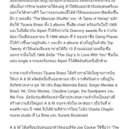
นิยมเพลงป๊อปกลุ่มใหญ่(ในกลุ่มที่ไม่ชอบแนวเพลงร๊อกที่หนักหน่วง)
เพื่อเป็นการรักษายอดขายให้คงอยู่ ทำให้ต้องออกทัวร์แสดงดนตรีและ
ออกโชว์ตัวทางทีวี ในการออกแสดงนี้ได้ทำให้เพลงของเขาฮิตเพิ่มขึ้น
อีก 2 เพลงคือ “The Mexican Shuffle” และ “A Taste of Honey” ผลัก
ดันให้ Tijuana Brass ทั้ง 3 albums ขึ้นติด chart พร้อมกันในปี 1965
และในปีเดียวกัน Alpert ก็ได้รับรางวัล Grammy awards ถึง 4 รางวัล
ต่อมาในเดือนเมษายน ปี 1966 album ที่ 5 ของเขาชื่อ Going Places
ก็ได้ก้าวขึ้นมาอยู่อันดับ 1 และอีก 4 albums ต่างก็อยู่ในลำดับ Top
Twenty ทำให้แผ่นเสียงเขาขายได้ถึง 13 ล้านแผ่นอย่างเหลือเชื่อ
นอกจากนั้นในปี 1968 อัลบัม “This Guy’s In Love With You” ซึ่งเป็น
แผ่น single จากเพลงร้องของ Alpert ก็ได้ติดอันดับหนึ่งอีกด้วย
จากความสำเร็จของ Tijuana Brass ได้สร้างรายได้เป็นฐานการเงิน
ให้แก่ A & M ผลิตอัลบั้มอื่นออกตามมาอีก จากศิลปินต่าง ๆที่อยู่ใน
สังกัดช่วงกลาง ยุค ’60 เช่น Baja Marimba Band, Sergio Mendes &
Brasil ’66, Chris Montez, Claudine Longet, the Sandpipers และ
We Five อัลบัมของศิลปินเหล่านี้ต่างประสบความสำเร็จเป็นอย่างดี
สร้างความยิ่งใหญ่แก่ A & M จนกระทั่งในเวลาต่อมา เมื่อวันที่ 6
พฤศจิกายน ปี 1966 จึงได้ย้ายที่ทำการใหม่ ไปยัง Charlie Chaplin
movie studio ที่ La Brea และ Sunset Boulevard
A & M ได้เตรียมเงินทุนออกทัวร์คอนเสิร์ต Joe Cocker ใช้ชื่อว่า “The