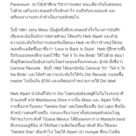
Paramount เขาได้เข้าศึกษาวิชาการแสดง ขณะเดียวกันก็แต่งเพลง
ไปด้วย แต่ไม่ประสบผลสำเร็จสักเท่าไร จนถึงกับจะยอมแพ้ และ
เตรียมหางานประจำทำเป็นงานหลักต่อไป
ในปี 1961 Jerry Moss เป็นผู้หนึ่งที่ประสบผลสำเร็จในวงการบันทึก
เสียงและยังเป็นนักการตลาดตัวยง ได้พบกับ Herb Alpert และด้วย
ความประทับใจกับการเล่นทรัมเป็ตของ Herb เขาจึงว่าจ้างขอให้เล่น
เพลงที่จะผลิตขึ้นมาชื่อว่า “Love Is Back In Style” Herb รู้สึกซาบซึ้ง
ถึงกับมอบเพลงที่เขาแต่งไว้ชื่อ “Tell It To the Birds” ให้ไปด้วย ต่อมา
ทั้งคู่จึงตกลงเป็นหุ้นส่วนกันโดยร่วมทุนครั้งแรกคนละ $100 ตั้งชื่อว่า
Carnival Records ต้นปี 1962 ได้ออกอัลบัม Carnival 701 “Tell It To
the Birds” และได้สร้างความประทับใจให้กับ Dot Records จนขอซื้อ
master ไปเป็นเงิน $750 และผลิตออกจำหน่ายภายใต้ Dot label
Herb Alpert นำเงินที่ได้จาก Dot ไปตกแต่งห้องสตูดิโอในโรงรถเขาที่
บ้านเลขที่ 419 Westbourne Drive จากนั้น Moss และ Alpert ก็เริ่ม
งานชิ้นแรกในเพลง “Twinkle Star” แต่งโดยเพื่อนชื่อ Sol Lake ซึ่งเป็น
หัวหน้าวงดนตรีวงหนึ่ง ก่อนจะเริ่มงานเขาทั้งสองหยุดพักผ่อนไปดู
กีฬาชนวัวกระทิงที่ Tijuana Mexico ได้ยินเพลงจากวง Mariachi band
ที่บรรเลงอยู่ที่นั่น ทำให้เกิดความคิดใหม่ขึ้นมาทันที ที่จะใช้เพลง
“Twinkle Star” เพิ่มเข้าไป โดยให้ Alpert เป่า trumpet ซึ่งจะไปเพิ่ม