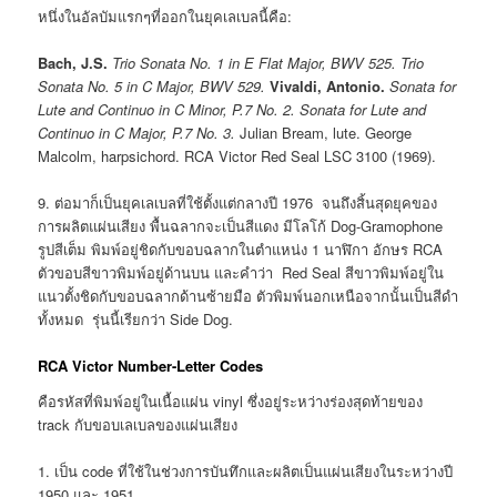
หนึ่งในอัลบัมแรกๆที่ออกในยุคเลเบลนี้คือ:
Bach, J.S.
Trio Sonata No. 1 in E Flat Major, BWV 525. Trio
Sonata No. 5 in C Major, BWV 529.
Vivaldi, Antonio.
Sonata for
Lute and Continuo in C Minor, P.7 No. 2. Sonata for Lute and
Continuo in C Major, P.7 No. 3.
Julian Bream, lute. George
Malcolm, harpsichord. RCA Victor Red Seal LSC 3100 (1969).
9. ต่อมาก็เป็นยุคเลเบลที่ใช้ตั้งแต่กลางปี 1976 จนถึงสิ้นสุดยุคของ
การผลิตแผ่นเสียง พื้นฉลากจะเป็นสีแดง มีโลโก้ Dog-Gramophone
รูปสีเต็ม พิมพ์อยู่ชิดกับขอบฉลากในตำแหน่ง 1 นาฬิกา อักษร RCA
ตัวขอบสีขาวพิมพ์อยู่ด้านบน และคำว่า Red Seal สีขาวพิมพ์อยู่ใน
แนวตั้งชิดกับขอบฉลากด้านซ้ายมือ ตัวพิมพ์นอกเหนือจากนั้นเป็นสีดำ
ทั้งหมด รุ่นนี้เรียกว่า Side Dog.
RCA Victor Number-Letter Codes
คือรหัสที่พิมพ์อยู่ในเนื้อแผ่น vinyl ซึ่งอยู่ระหว่างร่องสุดท้ายของ
track กับขอบเลเบลของแผ่นเสียง
1. เป็น code ที่ใช้ในช่วงการบันทึกและผลิตเป็นแผ่นเสียงในระหว่างปี
1950 และ 1951.