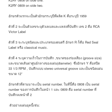
K2RY 0808 on side one.
K2RY 0809 on side two.
อักษรตัวแรกจะเป็นตัวอักษรระบุปีที่ผลิต K คือระบุปี 1959
ตัวที่ 2 จะเป็นตัวเลขระบุตัวเลเบลและแหล่งที่บันทึก เลข 2 คือ RCA
Victor Label
ตัวที่ 3 จะระบุชนิดและประเภทของดนตรี อักษร R ก็คือ Red Seal
Label หรือ classical music.
ตัวที่ 4 ระบุความเร็วในการบันทึก ,ขนาดของร่องเสียง (groove size)
และขนาดเส้นผ่าศูนย์กลางของแผ่น(diameter) ซึ่งอักษร Y คือสปีด
33 1/3 RPM , บันทึกแบบ stereo universal groove และเป็นชนิดแผ่น
ขนาด 12”
อักษรตัวที่ตามมาจะเป็น serial number. ในที่นี้คือ 0808 เป็น serial
number ของการบันทึกในหน้า 1 และ 0809 คือ serial number ที่
บันทึกลงหน้าที่ 2
ตัวอย่างแผ่นยุคนี้เช่น: