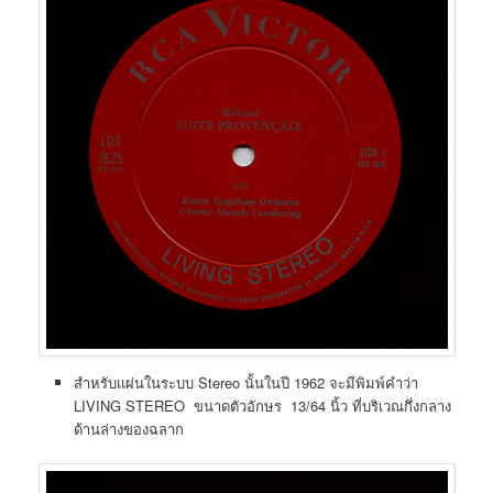
สำหรับแผ่นในระบบ Stereo นั้นในปี 1962 จะมีพิมพ์คำว่า
LIVING STEREO ขนาดตัวอักษร 13/64 นิ้ว ที่บริเวณกึ่งกลาง
ด้านล่างของฉลาก