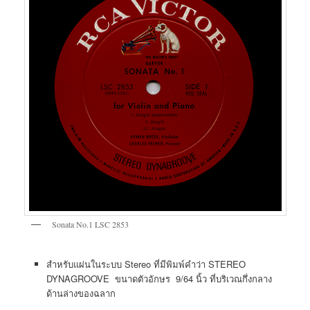
Sonata No.1 LSC 2853
สำหรับแผ่นในระบบ Stereo ที่มีพิมพ์คำว่า STEREO
DYNAGROOVE ขนาดตัวอักษร 9/64 นิ้ว ที่บริเวณกึ่งกลาง
ด้านล่างของฉลาก