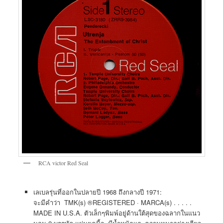
RCA victor Red Seal
เลเบลรุ่นที่ออกในปลายปี 1968 ถึงกลางปี 1971:
จะมีคำว่า TMK(s) ®REGISTERED · MARCA(s) . . . . .
MADE IN U.S.A. ตัวเล็กๆพิมพ์อยู่ด้านใต้สุดของฉลากในแนว