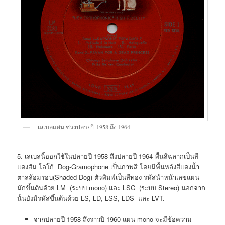
เลเบลแผ่น ช่วงปลายปี 1958 ถึง 1964
5. เลเบลนี้ออกใช้ในปลายปี 1958 ถึงปลายปี 1964 พื้นสีฉลากเป็นสี
แดงส้ม โลโก้ Dog-Gramophone เป็นภาพสี โดยมีพื้นหลังสีแดงน้ำ
ตาลล้อมรอบ(Shaded Dog) ตัวพิมพ์เป็นสีทอง รหัสนำหน้าเลขแผ่น
มักขึ้นต้นด้วย LM (ระบบ mono) และ LSC (ระบบ Stereo) นอกจาก
นั้นยังมีรหัสขึ้นต้นด้วย LS, LD, LSS, LDS และ LVT.
จากปลายปี 1958 ถึงราวปี 1960 แผ่น mono จะมีข้อความ