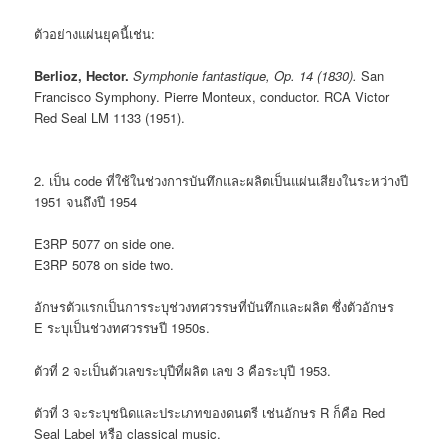
ตัวอย่างแผ่นยุคนี้เช่น:
Berlioz, Hector.
Symphonie fantastique, Op. 14 (1830).
San
Francisco Symphony. Pierre Monteux, conductor. RCA Victor
Red Seal LM 1133 (1951).
2. เป็น code ที่ใช้ในช่วงการบันทึกและผลิตเป็นแผ่นเสียงในระหว่างปี
1951 จนถึงปี 1954
E3RP 5077 on side one.
E3RP 5078 on side two.
อักษรตัวแรกเป็นการระบุช่วงทศวรรษที่บันทึกและผลิต ซึ่งตัวอักษร
E ระบุเป็นช่วงทศวรรษปี 1950s.
ตัวที่ 2 จะเป็นตัวเลขระบุปีที่ผลิต เลข 3 คือระบุปี 1953.
ตัวที่ 3 จะระบุชนิดและประเภทของดนตรี เช่นอักษร R ก็คือ Red
Seal Label หรือ classical music.