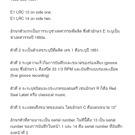
E1 LRC 13 on side one.
E1 LRC 14 on side two.
อักษรตัวแรกเป็นการระบุช่วงทศวรรษที่ผลิต ซึ่งตัวอักษร E ระบุเป็น
ช่วงทศวรรษปี 1950s.
ตัวที่ 2 จะเป็นตัวเลขระบุปีที่ผลิต เลข 1 คือระบุปี 1951.
ตัวที่ 3 ระบุความเร็วในการบันทึกและขนาดของร่องเสียง (groove
size) ซึ่งอักษร L คือสปีด 33 1/3 RPM และบันทึกแบบร่องละเอียด
(fine groove recording)
ตัวที่ 4 จะระบุชนิดและประเภทของดนตรี เช่นอักษร R ก็คือ Red
Seal Label หรือ classical music.
ตัวที่ 5 จะแสดงถึงขนาดของแผ่น โดยอักษร C คือแผ่นขนาด 12″
อักษรตัวที่ตามมาจะเป็น serial number. ในที่นี้คือ 13 เป็น serial
number ของการบันทึกในหน้า 1 และ 14 คือ serial number ที่บันทึก
ลงหน้าที่ 2