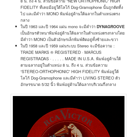
8 น. ถึง 4 น. ส่วนข้อความ “NEW ORTHOPHONIC” HIGH
FIDELITY ที่เคยมีอยู่ใต้โลโก้ Dog-Gramophone นั้นถูกตัดทิ้ง
ไป และมีคำว่า MONO พิมพ์อยู่ด้านใต้ฉลากในตำแหน่งตรง
กลาง
ในปี 1963 และปี 1964 แผ่น mono จะมีคำว่า
DYNAGROOVE
เป็นอักษรตัวหนาพิมพ์อยู่ด้านใต้ฉลากในตำแหน่งตรงกลางโดย
มีคำว่า MONO เป็นตัวอักษรเล็กพิมพ์ติดอยู่ทั้งซ้ายและขวา
ในปี 1958 และปี 1959 แผ่นระบบ Stereo จะมีข้อความ :
TRADE MARKS ® REGISTERED · MARCUS
REGISTRADAS · . . . . . MADE IN U.S.A. พิมพ์อยู่ด้านใต้
ตามฉลากอยู่ในตำแหน่ง 8 น. ถึง 4 น. ส่วนข้อความ
“STEREO-ORTHOPHONIC” HIGH FIDELITY พิมพ์อยู่ใต้
โลโก้ Dog-Gramophone และมีคำว่า LIVING STEREO ตัว
อักษรขนาด 5/32 นิ้ว พิมพ์อยู่ด้านใต้ฉลากบริเวณกึ่งกลาง