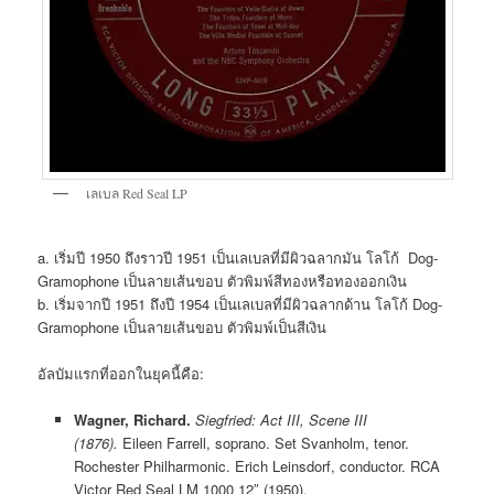
เลเบล Red Seal LP
a. เริ่มปี 1950 ถึงราวปี 1951 เป็นเลเบลที่มีผิวฉลากมัน โลโก้ Dog-
Gramophone เป็นลายเส้นขอบ ตัวพิมพ์สีทองหรือทองออกเงิน
b. เริ่มจากปี 1951 ถึงปี 1954 เป็นเลเบลที่มีผิวฉลากด้าน โลโก้ Dog-
Gramophone เป็นลายเส้นขอบ ตัวพิมพ์เป็นสีเงิน
อัลบัมแรกที่ออกในยุคนี้คือ:
Wagner, Richard.
Siegfried: Act III, Scene III
(1876).
Eileen Farrell, soprano. Set Svanholm, tenor.
Rochester Philharmonic. Erich Leinsdorf, conductor. RCA
Victor Red Seal LM 1000 12″ (1950).