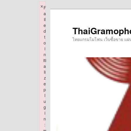
×
F
Skip
a
to
il
e
primary
ThaiGramoph
d
content
t
ไทยแกรมโมโฟน เว็บซื้อขาย แผ่นเส
o
i
n
iti
a
li
z
e
p
l
u
g
i
n
:
w