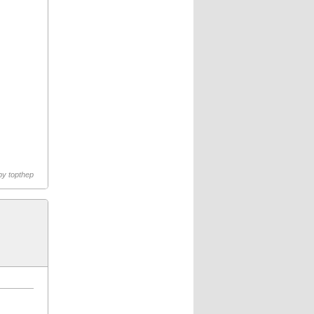
 by
topthep