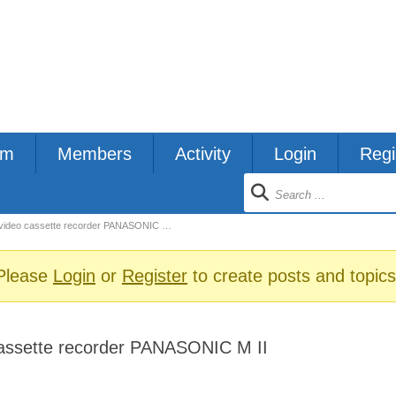
um
Members
Activity
Login
Regi
ion
video cassette recorder PANASONIC …
s
Please
Login
or
Register
to create posts and topics
cassette recorder PANASONIC M II