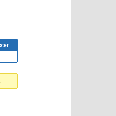
ster
.