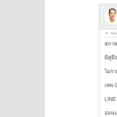
#1
· Marc
สภาพ
มีคู่
ไม่ร
เทพ 
LINE
อ่อน