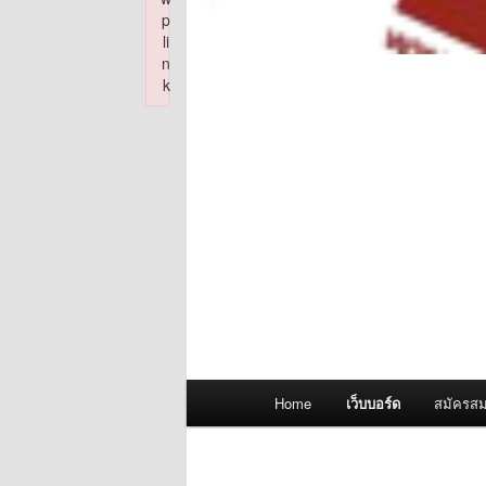
p
li
n
k
Failed to initialize plugin: wplink
Main
Home
เว็บบอร์ด
สมัครสม
menu