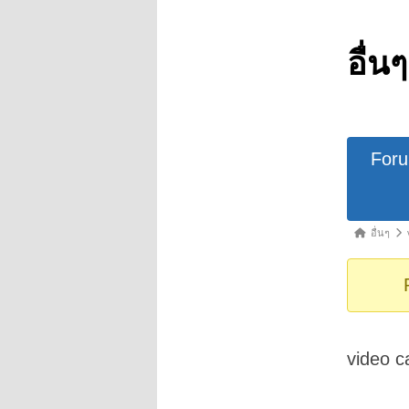
อื่นๆ
Forum
For
Navigat
Forum
อื่นๆ
breadcrumb
-
You
are
here:
video 