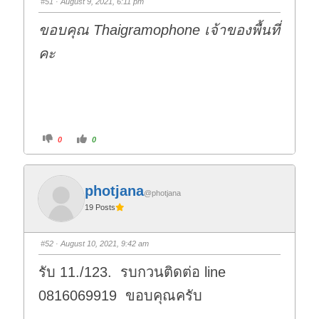
#51
· August 9, 2021, 6:11 pm
ขอบคุณ Thaigramophone เจ้าของพื้นที่
คะ
C
C
0
0
l
l
i
i
c
c
k
k
f
f
o
o
photjana
r
r
@photjana
t
t
19 Posts
h
h
u
u
m
m
b
b
s
s
#52
· August 10, 2021, 9:42 am
d
u
o
p
w
.
รับ 11./123. รบกวนติดต่อ line
n
.
0816069919 ขอบคุณครับ