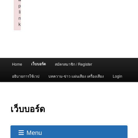
p
li
n
k
Failed to initialize plugin: wplink
Main
เว็บบอร์ด
Home
สมัครสมาชิก / Register
menu
อธิบายการใช้เวป
บทความ-ข่าว แผ่นเสียง เครื่องเสียง
Login
เว็บบอร์ด
Menu