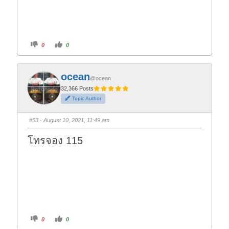
C
C
0
0
l
l
i
i
c
c
k
k
f
f
ocean
o
o
@ocean
r
r
t
t
32,366 Posts
h
h
Topic Author
u
u
m
m
b
b
s
s
#53
· August 10, 2021, 11:49 am
d
u
o
p
w
.
โทรจอง 115
n
.
C
C
0
0
l
l
i
i