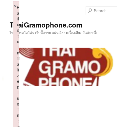
Skip
×
F
to
Sear
a
primary
il
content
ThaiGramophone.com
e
d
ไทยแกรมโมโฟน เว็บซื้อขาย แผ่นเสียง เครื่องเสียง อันดับหนึ่ง
t
o
i
n
iti
a
li
z
e
p
l
u
g
i
n
:
w