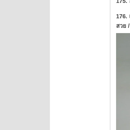
175. 
.
176. 
สวย 