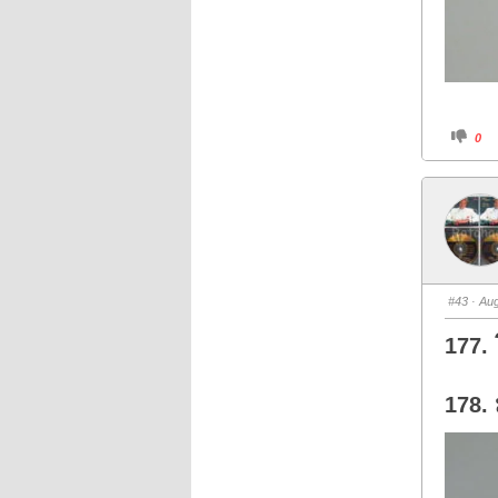
C
0
l
i
c
k
f
o
r
t
h
u
m
b
s
#43
· Aug
d
o
w
177. 
n
.
178. 