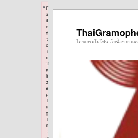
×
F
Skip
a
to
il
e
primary
ThaiGramoph
d
content
t
ไทยแกรมโมโฟน เว็บซื้อขาย แผ่นเส
o
i
n
iti
a
li
z
e
p
l
u
g
i
n
:
w