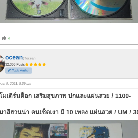
C
0
l
i
c
k
f
ocean
o
@ocean
r
t
32,366 Posts
h
Topic Author
u
m
b
s
ust 9, 2021, 5:59 pm
u
p
.
โมเดิร์นด็อก เสริมสุขภาพ ปกและแผ่นสวย / 1100-
มาลีฮวนน่า คนเช็ดเงา มี 10 เพลง แผ่นสวย / UM / 3