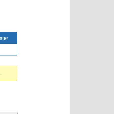
ster
.