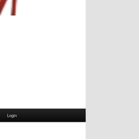
Login