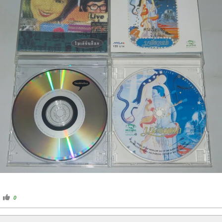
C
0
l
i
c
k