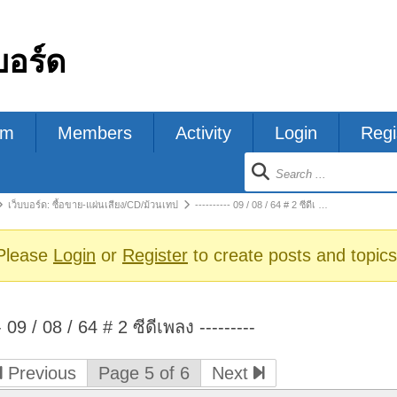
บอร์ด
um
Members
Activity
Login
Regi
ion
เว็บบอร์ด: ซื้อขาย-แผ่นเสียง/CD/ม้วนเทป
---------- 09 / 08 / 64 # 2 ซีดีเ …
s
Please
Login
or
Register
to create posts and topics
-- 09 / 08 / 64 # 2 ซีดีเพลง ---------
Previous
Page 5 of 6
Next