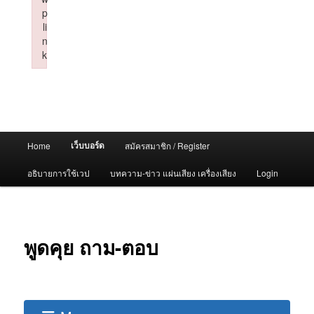
p
li
n
k
Failed to initialize plugin: wplink
Main
เว็บบอร์ด
Home
สมัครสมาชิก / Register
menu
อธิบายการใช้เวป
บทความ-ข่าว แผ่นเสียง เครื่องเสียง
Login
พูดคุย ถาม-ตอบ