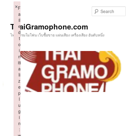
Skip
×
F
to
Sear
a
primary
il
content
ThaiGramophone.com
e
d
ไทยแกรมโมโฟน เว็บซื้อขาย แผ่นเสียง เครื่องเสียง อันดับหนึ่ง
t
o
i
n
iti
a
li
z
e
p
l
u
g
i
n
:
w