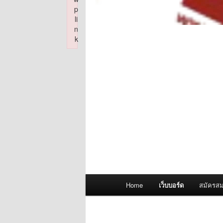
p
li
n
k
Failed to initialize plugin: wplink
Main
Home
เว็บบอร์ด
สมัครสม
menu