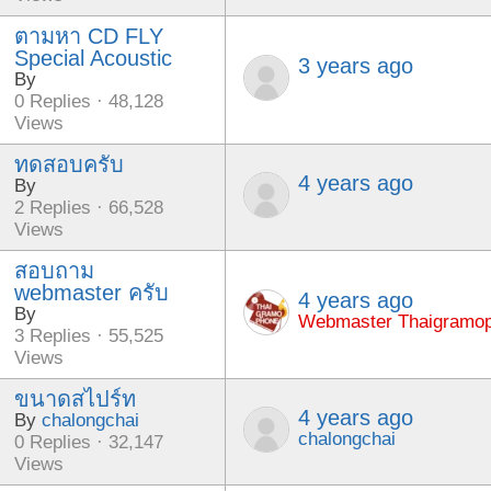
ตามหา CD FLY
Special Acoustic
3 years ago
By
0 Replies · 48,128
Views
ทดสอบครับ
4 years ago
By
2 Replies · 66,528
Views
สอบถาม
webmaster ครับ
4 years ago
By
Webmaster Thaigramo
3 Replies · 55,525
Views
ขนาดสไปร์ท
4 years ago
By
chalongchai
chalongchai
0 Replies · 32,147
Views