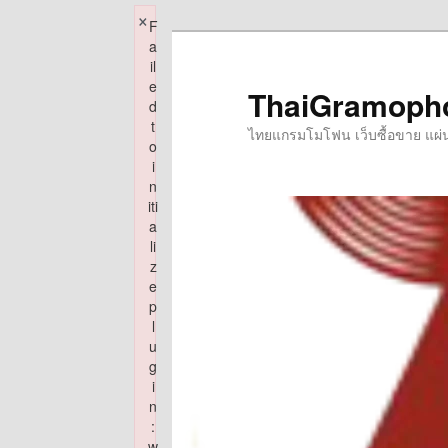
×
F
Skip
a
to
il
e
primary
ThaiGramoph
d
content
t
ไทยแกรมโมโฟน เว็บซื้อขาย แผ่นเส
o
i
n
iti
a
li
z
e
p
l
u
g
i
n
:
w