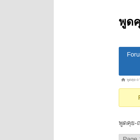
พูด
Forum
For
Navigat
Forum
พูดคุย-
breadcrumb
-
You
are
here:
พูดคุย
Page 