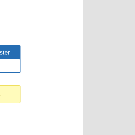
ster
.