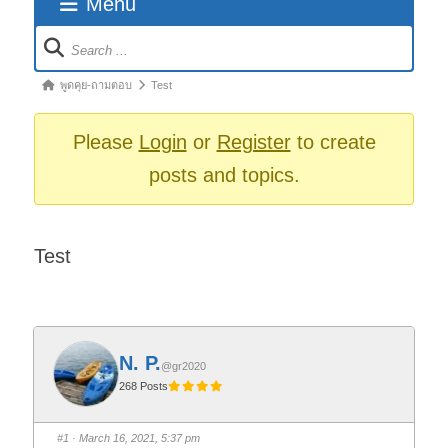
Menu
Forum
Navigation
Forum
พูดคุย-ถามตอบ
Test
breadcrumbs
-
Please
Login
or
Register
to create
You
posts and topics.
are
here:
Test
N. P.
@gr2020
268 Posts
#1
· March 16, 2021, 5:37 pm