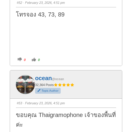
s
s
#52
· February 23, 2026, 4:51 pm
d
u
o
p
w
.
โทรจอง 43, 73, 89
n
.
C
C
0
0
l
l
i
i
c
c
k
k
f
f
ocean
o
o
@ocean
r
r
t
t
32,364 Posts
h
h
Topic Author
u
u
m
m
b
b
s
s
#53
· February 23, 2026, 4:51 pm
d
u
o
p
w
.
ขอบคุณ Thaigramophone เจ้าของพื้นที่
n
.
ค่ะ