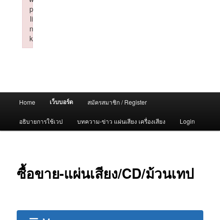
p
li
n
k
Failed to initialize plugin: wplink
Main
เว็บบอร์ด
Home
สมัครสมาชิก / Register
menu
อธิบายการใช้เวป
บทความ-ข่าว แผ่นเสียง เครื่องเสียง
Login
ซื้อขาย-แผ่นเสียง/CD/ม้วนเทป