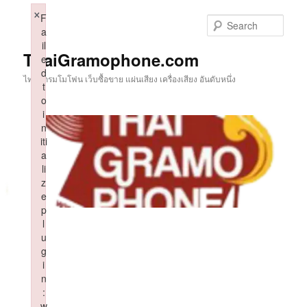
Skip
×
F
to
Sear
a
primary
il
content
ThaiGramophone.com
e
d
ไทยแกรมโมโฟน เว็บซื้อขาย แผ่นเสียง เครื่องเสียง อันดับหนึ่ง
t
o
i
n
iti
a
li
z
e
p
l
u
g
i
n
:
w