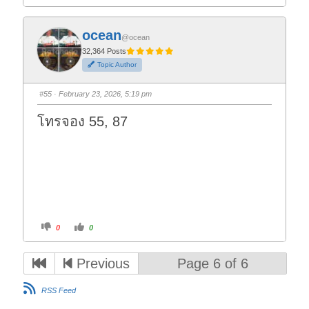
i
i
c
c
k
k
f
f
ocean
o
o
@ocean
r
r
t
t
32,364 Posts
h
h
Topic Author
u
u
m
m
b
b
s
s
#55
· February 23, 2026, 5:19 pm
d
u
o
p
w
.
โทรจอง 55, 87
n
.
C
C
0
0
l
l
i
i
c
c
k
k
Previous
Page 6 of 6
f
f
o
o
r
r
t
t
RSS Feed
h
h
u
u
m
m