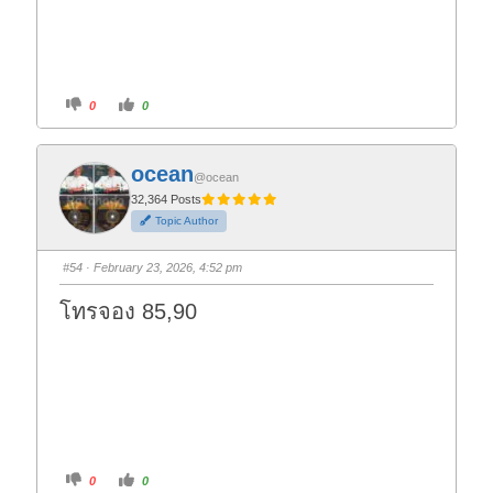
C
C
0
0
l
l
i
i
c
c
k
k
f
f
ocean
o
o
@ocean
r
r
t
t
32,364 Posts
h
h
Topic Author
u
u
m
m
b
b
s
s
#54
· February 23, 2026, 4:52 pm
d
u
o
p
w
.
โทรจอง 85,90
n
.
C
C
0
0
l
l