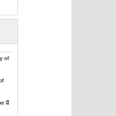
y of
of
e มี