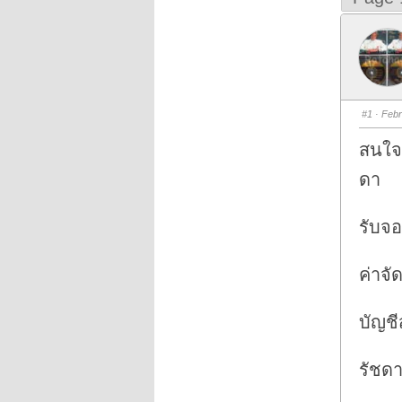
#1
· Febr
สนใจ
ดา
รับจ
ค่าจั
บัญชี
รัชด