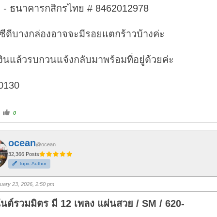
า - ธนาคารกสิกรไทย # 8462012978
ซีดีบางกล่องอาจจะมีรอยแตกร้าวบ้างค่ะ
ินแล้วรบกวนแจ้งกลับมาพร้อมที่อยู่ด้วยค่ะ
0130
C
0
l
i
c
k
f
ocean
o
@ocean
r
t
32,366 Posts
h
Topic Author
u
m
b
s
uary 23, 2026, 2:50 pm
u
p
.
ันต์รวมมิตร มี 12 เพลง แผ่นสวย / SM / 620-