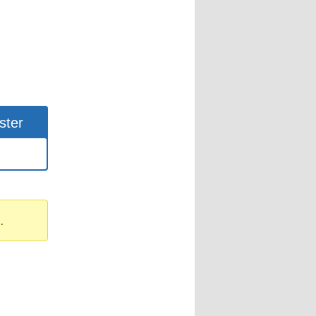
ster
.