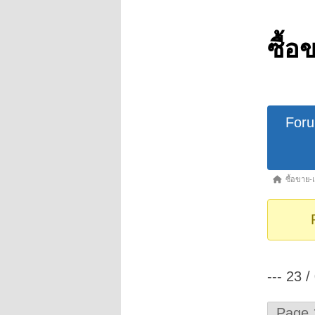
ซื้อ
Forum
For
Navigat
Forum
ซื้อขาย-
breadcrumb
-
You
are
here:
--- 23 /
Page 