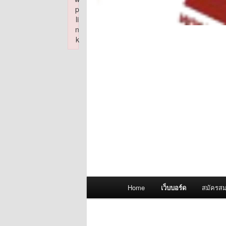
p
li
n
k
Failed to initialize plugin: wplink
Main
Home
เว็บบอร์ด
สมัครสม
menu