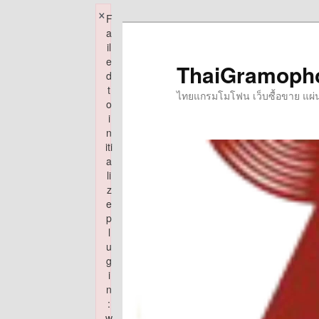
×
F
Skip
a
to
il
e
primary
ThaiGramoph
d
content
t
ไทยแกรมโมโฟน เว็บซื้อขาย แผ่นเส
o
i
n
iti
a
li
z
e
p
l
u
g
i
n
:
w