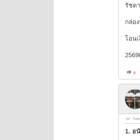
รัชด
กล่อง
โอนเง
2569
C
0
l
i
c
k
f
o
r
t
h
u
m
b
s
#2
· Febr
d
o
w
1. อน
n
.