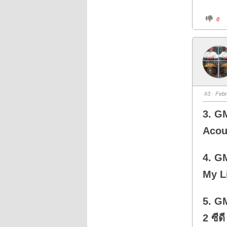
C
0
l
i
c
k
f
o
r
t
h
u
m
b
s
#3
· Febr
d
o
w
3. G
n
.
Acous
4. G
My Li
5. G
2 ซีด