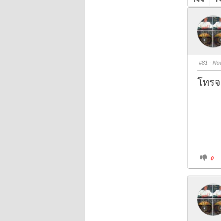
#81
· Nov
โทรจ
C
0
l
i
c
k
f
o
r
t
h
u
m