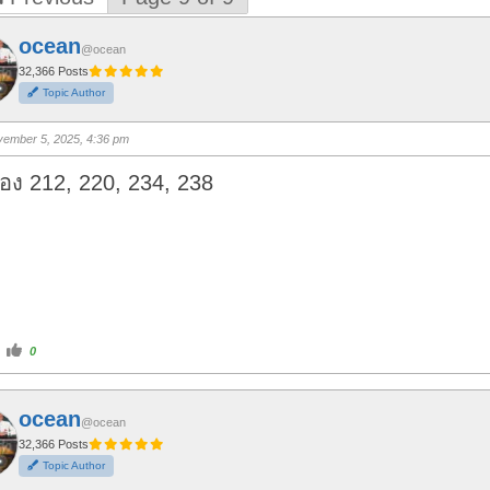
ocean
@ocean
32,366 Posts
Topic Author
ember 5, 2025, 4:36 pm
อง 212, 220, 234, 238
C
0
l
i
c
k
f
ocean
o
@ocean
r
t
32,366 Posts
h
Topic Author
u
m