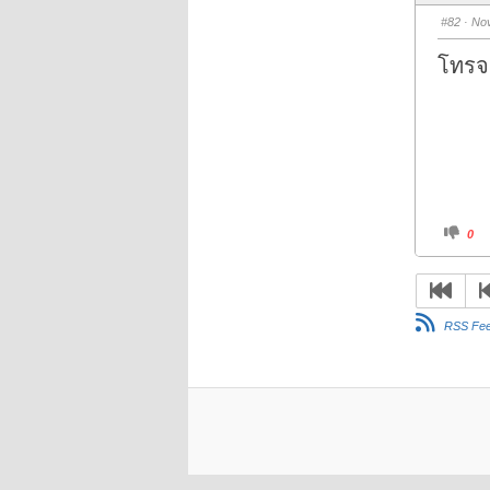
b
s
#82
· Nov
d
o
w
โทรจ
n
.
C
0
l
i
c
k
f
o
r
RSS Fe
t
h
u
m
b
s
d
o
w
n
.