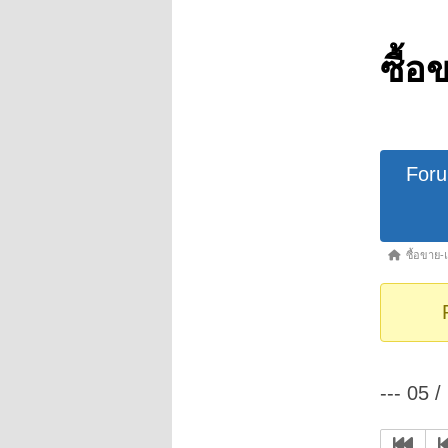
ซื้อ
Forum
For
Navigat
Forum
ซื้อขาย-
breadcrumb
-
You
are
here:
--- 05 /