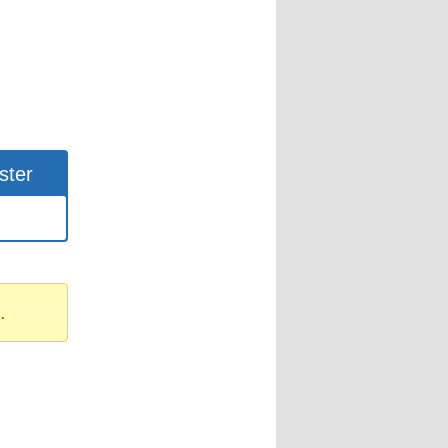
ster
.