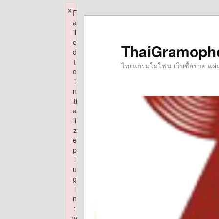
×
F
Skip
a
to
il
e
primary
ThaiGramoph
d
content
t
ไทยแกรมโมโฟน เว็บซื้อขาย แผ่นเส
o
i
n
iti
a
li
z
e
p
l
u
g
i
n
:
w