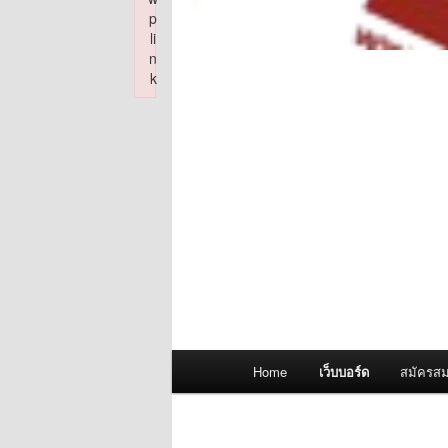
p
li
n
k
Failed to initialize plugin: wplink
Main
Home
เว็บบอร์ด
สมัครสม
menu