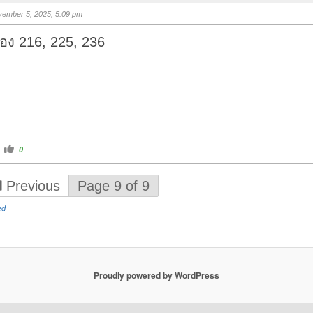
b
s
ember 5, 2025, 5:09 pm
u
p
.
อง 216, 225, 236
C
0
l
i
c
k
Previous
Page 9 of 9
f
o
r
ed
t
h
u
m
b
s
u
p
.
Proudly powered by WordPress