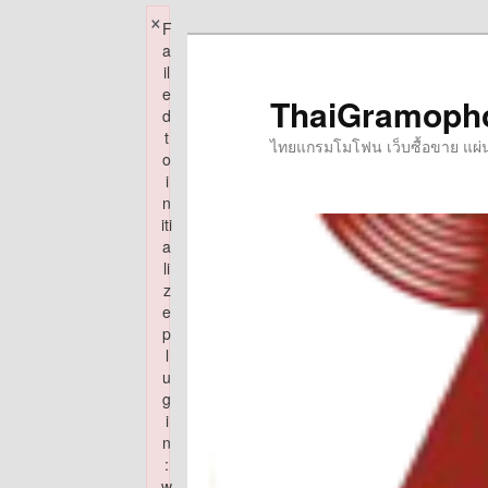
×
F
Skip
a
to
il
e
primary
ThaiGramoph
d
content
t
ไทยแกรมโมโฟน เว็บซื้อขาย แผ่นเส
o
i
n
iti
a
li
z
e
p
l
u
g
i
n
:
w