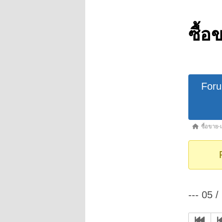
ซื้อ
Forum
For
Navigat
Forum
ซื้อขาย-
breadcrumb
-
You
are
here:
--- 05 /