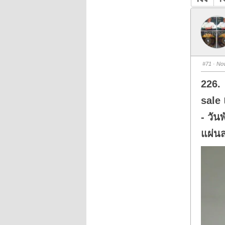
#71
· Nov
226. 
sale 
- วัน
แผ่นส