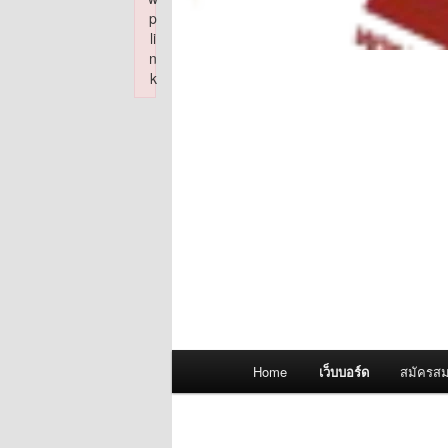
p
li
n
k
Failed to initialize plugin: wplink
Main
Home
เว็บบอร์ด
สมัครสม
menu