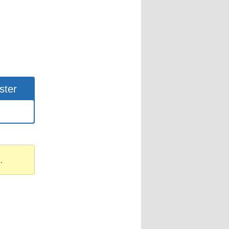
ster
.