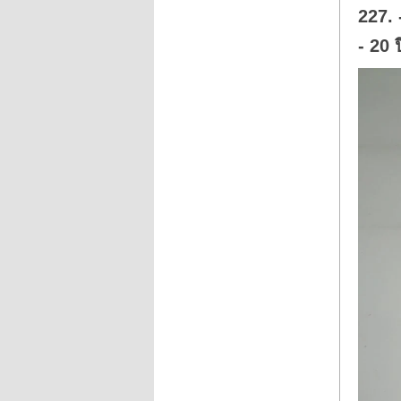
w
227. 
n
.
- 20 