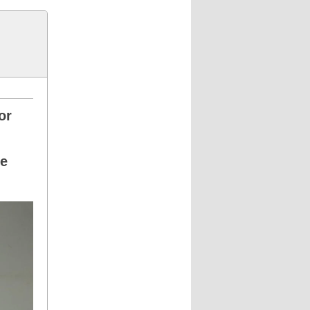
or
le