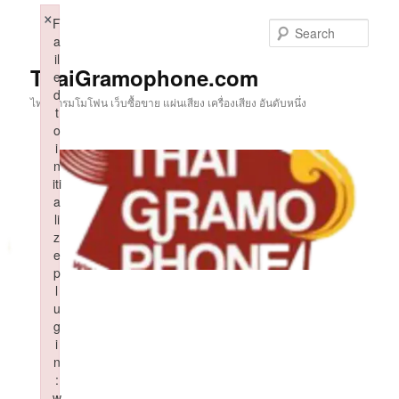
Skip
×
F
to
Sear
a
primary
il
content
ThaiGramophone.com
e
d
ไทยแกรมโมโฟน เว็บซื้อขาย แผ่นเสียง เครื่องเสียง อันดับหนึ่ง
t
o
i
n
iti
a
li
z
e
p
l
u
g
i
n
:
w