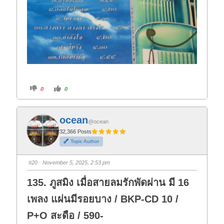
C
C
0
0
l
l
i
i
c
c
k
k
f
f
ocean
o
o
@ocean
r
r
t
t
32,366 Posts
h
h
Topic Author
u
u
m
m
b
b
s
s
#20
· November 5, 2025, 2:53 pm
d
u
o
p
w
.
135. ภูสมิง เมื่อสายลมรักพัดผ่าน มี 16
n
.
เพลง แผ่นมีรอยบาง / BKP-CD 10 /
P+O สะดือ / 590-