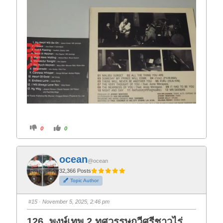
C
C
0
0
l
l
i
i
c
c
k
k
f
f
ocean
o
o
@ocean
r
r
t
t
32,366 Posts
h
h
Topic Author
u
u
m
m
b
b
s
s
#15
· November 5, 2025, 2:46 pm
d
u
o
p
w
.
126. พงษ์เทพ 2 ทศวรรษกวีศรีชาวไร่
n