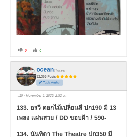
C
C
0
0
l
l
i
i
c
c
k
k
f
f
ocean
o
o
@ocean
r
r
t
t
32,366 Posts
h
h
Topic Author
u
u
m
m
b
b
s
s
#19
· November 5, 2025, 2:52 pm
d
u
o
p
w
.
133. อรวี ดอกไม้เปลี่ยนสี ปก190 มี 13
n
.
เพลง แผ่นสวย / DD ขอบฝ้า / 590-
134. นันทิดา The Theatre ปก350 มี