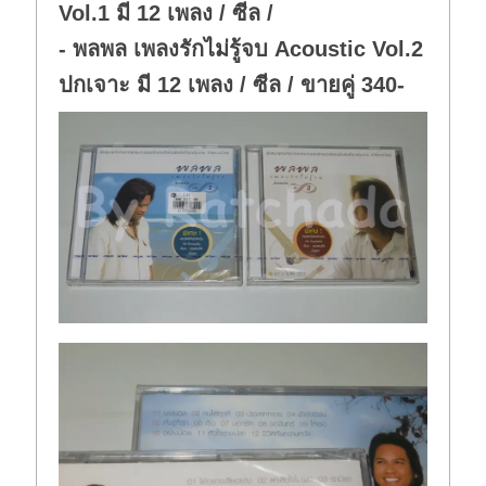
Vol.1 มี 12 เพลง / ซีล /
- พลพล เพลงรักไม่รู้จบ Acoustic Vol.2
ปกเจาะ มี 12 เพลง / ซีล / ขายคู่ 340-