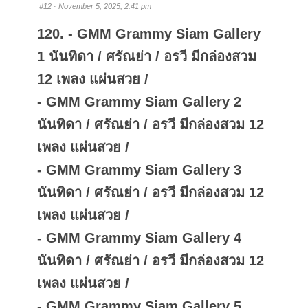
s
s
#12
· November 5, 2025, 2:41 pm
d
u
o
p
w
.
120. - GMM Grammy Siam Gallery
n
.
1 นันทิดา / ศรัณย่า / อรวี มีกล่องสวม
12 เพลง แผ่นสวย /
- GMM Grammy Siam Gallery 2
นันทิดา / ศรัณย่า / อรวี มีกล่องสวม 12
เพลง แผ่นสวย /
- GMM Grammy Siam Gallery 3
นันทิดา / ศรัณย่า / อรวี มีกล่องสวม 12
เพลง แผ่นสวย /
- GMM Grammy Siam Gallery 4
นันทิดา / ศรัณย่า / อรวี มีกล่องสวม 12
เพลง แผ่นสวย /
- GMM Grammy Siam Gallery 5