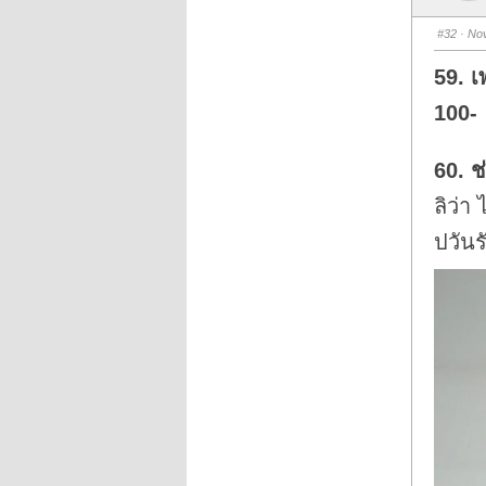
m
b
s
#32
· Nov
d
o
w
59. 
n
.
100-
60. ช
ลิว่า
ปวันร