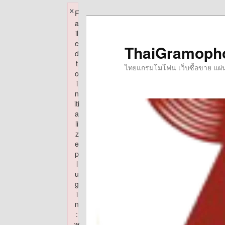
×
F
Skip
a
to
il
e
primary
ThaiGramoph
d
content
t
ไทยแกรมโมโฟน เว็บซื้อขาย แผ่นเส
o
i
n
iti
a
li
z
e
p
l
u
g
i
n
:
w