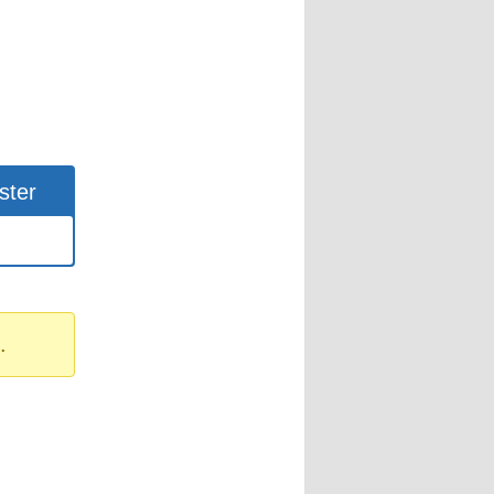
ster
.