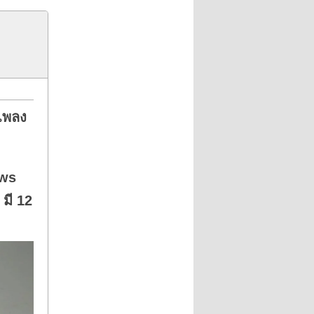
เพลง
ows
มี 12