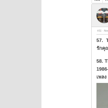
#31
· Nov
57. 
รักคุ
58. 
1986-
เพลง 