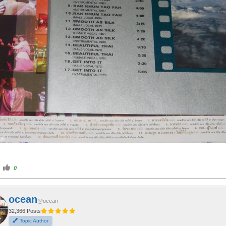
C
0
l
i
c
k
f
ocean
o
@ocean
r
t
32,366 Posts
h
Topic Author
u