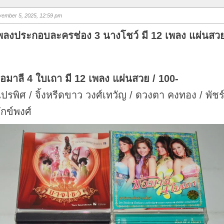
m
b
s
ember 5, 2025, 12:59 pm
u
p
.
เพลงประกอบละครช่อง 3 นางโชว์ มี 12 เพลง แผ่นสวย
่อมาลี 4 ใบเถา มี 12 เพลง แผ่นสวย / 100-
 ไปรพิศ / จิ้งหรีดขาว วงศ์เทวัญ / ดวงตา คงทอง / พัชร
ักข์พงศ์