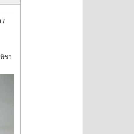
 /
์พิชา