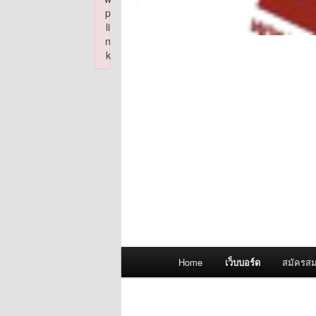
p
li
n
k
Failed to initialize plugin: wplink
Main
Home
เว็บบอร์ด
สมัครสม
menu