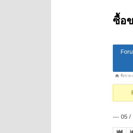
ซื้อ
Forum
For
Navigat
Forum
ซื้อขาย-
breadcrumb
-
You
are
here:
--- 05 /