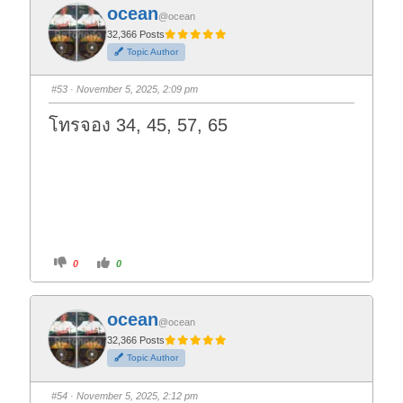
f
f
ocean
o
o
@ocean
r
r
t
t
32,366 Posts
h
h
Topic Author
u
u
m
m
b
b
s
s
#53
· November 5, 2025, 2:09 pm
d
u
o
p
w
.
โทรจอง 34, 45, 57, 65
n
.
C
C
0
0
l
l
i
i
c
c
k
k
f
f
ocean
o
o
@ocean
r
r
t
t
32,366 Posts
h
h
Topic Author
u
u
m
m
b
b
s
s
#54
· November 5, 2025, 2:12 pm
d
u