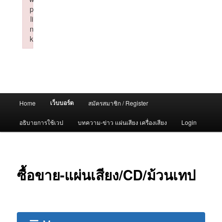
p
li
n
k
Failed to initialize plugin: wplink
Main
เว็บบอร์ด
Home
สมัครสมาชิก / Register
menu
อธิบายการใช้เวป
บทความ-ข่าว แผ่นเสียง เครื่องเสียง
Login
ซื้อขาย-แผ่นเสียง/CD/ม้วนเทป