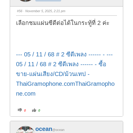
m
m
b
b
s
s
#56
· November 5, 2025, 2:21 pm
d
u
o
p
w
.
เลือกชมแผ่นซีดีต่อได้ในกระทู้ที่ 2 ค่ะ
n
.
--- 05 / 11 / 68 # 2 ซีดีเพลง ------ - ---
05 / 11 / 68 # 2 ซีดีเพลง ------ - ซื้อ
ขาย-แผ่นเสียง/CD/ม้วนเทป -
ThaiGramophone.comThaiGramopho
ne.com
C
C
0
0
l
l
i
i
c
c
k
k
f
f
ocean
o
o
@ocean
r
r