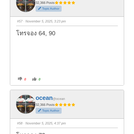
t
t
32,366 Posts
h
h
Topic Author
u
u
m
m
b
b
s
s
#57
· November 5, 2025, 3:23 pm
d
u
o
p
w
.
โทรจอง 64, 90
n
.
C
C
0
0
l
l
i
i
c
c
k
k
f
f
ocean
o
o
@ocean
r
r
t
t
32,366 Posts
h
h
Topic Author
u
u
m
m
b
b
s
s
#58
· November 5, 2025, 4:37 pm
d
u
o
p
w
.
n