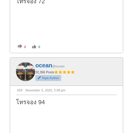
โทรจอง 72
.
C
C
0
0
l
l
i
i
c
c
k
k
f
f
ocean
o
o
@ocean
r
r
t
t
32,366 Posts
h
h
Topic Author
u
u
m
m
b
b
s
s
#59
· November 5, 2025, 5:08 pm
d
u
o
p
w
.
โทรจอง 94
n
.