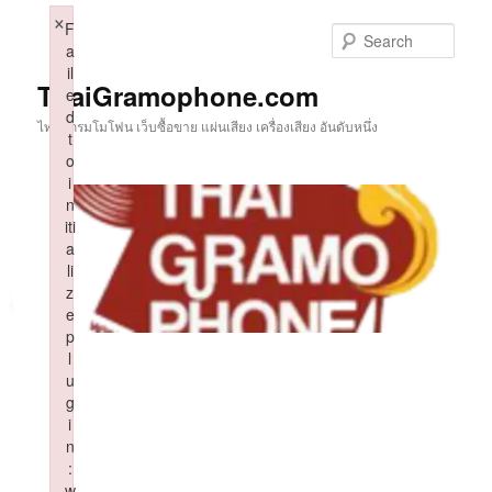
Skip
×
F
to
Sear
a
primary
il
content
ThaiGramophone.com
e
d
ไทยแกรมโมโฟน เว็บซื้อขาย แผ่นเสียง เครื่องเสียง อันดับหนึ่ง
t
o
i
n
iti
a
li
z
e
p
l
u
g
i
n
:
w