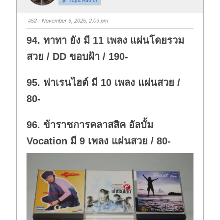
Topic Author
u
u
m
m
b
b
s
s
#52
· November 5, 2025, 2:09 pm
d
u
o
p
w
.
94. ทาทา ยัง มี 11 เพลง แผ่นโดยรวม
n
.
สวย / DD ขอบฝ้า / 190-
95. ฟาเรนไฮต์ มี 10 เพลง แผ่นสวย /
80-
96. ข้าราชการคลาสสิค อัลบั้ม
Vocation มี 9 เพลง แผ่นสวย / 80-