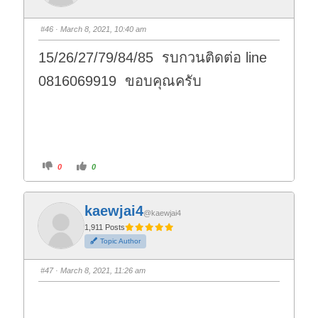
m
m
b
b
s
s
#46
· March 8, 2021, 10:40 am
d
u
o
p
w
.
15/26/27/79/84/85 รบกวนติดต่อ line
n
.
0816069919 ขอบคุณครับ
C
C
0
0
l
l
i
i
c
c
k
k
f
f
kaewjai4
o
o
@kaewjai4
r
r
t
t
1,911 Posts
h
h
Topic Author
u
u
m
m
b
b
s
s
#47
· March 8, 2021, 11:26 am
d
u
o
p
w
.
n
.