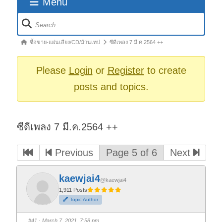
Menu
Forum
Navigation
Forum
ซื้อขาย-แผ่นเสียง/CD/ม้วนเทป
ซีดีเพลง 7 มี.ค.2564 ++
breadcrumbs
-
Please
Login
or
Register
to create
You
posts and topics.
are
here:
ซีดีเพลง 7 มี.ค.2564 ++
Previous
Page 5 of 6
Next
kaewjai4
@kaewjai4
1,911 Posts
Topic Author
#41
· March 7, 2021, 7:58 pm