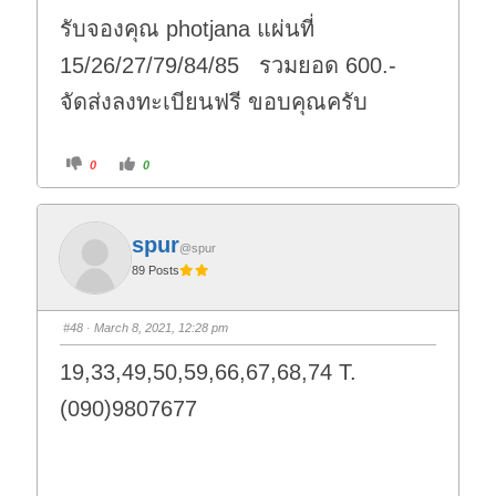
รับจองคุณ photjana แผ่นที่
15/26/27/79/84/85 รวมยอด 600.-
จัดส่งลงทะเบียนฟรี ขอบคุณครับ
C
C
0
0
l
l
i
i
c
c
k
k
f
f
o
o
spur
r
r
@spur
t
t
89 Posts
h
h
u
u
m
m
b
b
s
s
#48
· March 8, 2021, 12:28 pm
d
u
o
p
w
.
19,33,49,50,59,66,67,68,74 T.
n
.
(090)9807677