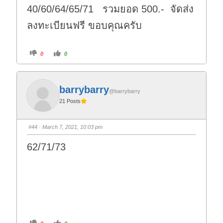
40/60/64/65/71 รวมยอด 500.- จัดส่ง
ลงทะเบียนฟรี ขอบคุณครับ
C
C
0
0
l
l
i
i
c
c
k
k
f
f
o
o
barrybarry
r
r
@barrybarry
t
t
21 Posts
h
h
u
u
m
m
b
b
s
s
#44
· March 7, 2021, 10:03 pm
d
u
o
p
w
.
62/71/73
n
.
C
C