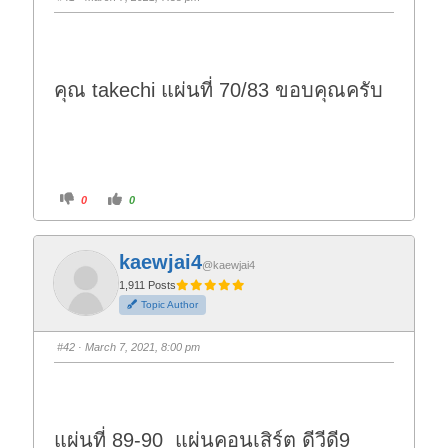
คุณ takechi แผ่นที่ 70/83 ขอบคุณครับ
C
C
0
0
l
l
i
i
c
c
k
k
f
f
kaewjai4
o
o
@kaewjai4
r
r
t
t
1,911 Posts
h
h
Topic Author
u
u
m
m
b
b
s
s
#42
· March 7, 2021, 8:00 pm
d
u
o
p
w
.
n
.
แผ่นที่ 89-90 แผ่นคอนเสิร์ต ดีวีดี9