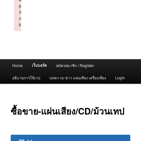
p
li
n
k
Failed to initialize plugin: wplink
Main
เว็บบอร์ด
Home
สมัครสมาชิก / Register
menu
อธิบายการใช้เวป
บทความ-ข่าว แผ่นเสียง เครื่องเสียง
Login
ซื้อขาย-แผ่นเสียง/CD/ม้วนเทป