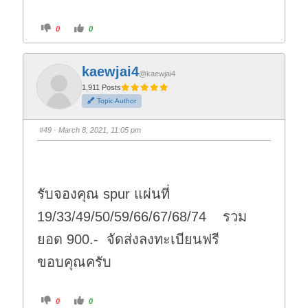
C
C
0
0
l
l
i
i
c
c
k
k
f
f
kaewjai4
o
o
@kaewjai4
r
r
t
t
1,911 Posts
h
h
Topic Author
u
u
m
m
b
b
s
s
#49
· March 8, 2021, 11:05 pm
d
u
o
p
w
.
n
.
รับจองคุณ spur แผ่นที่
19/33/49/50/59/66/67/68/74 รวม
ยอด 900.- จัดส่งลงทะเบียนฟรี
ขอบคุณครับ
C
C
0
0
l
l