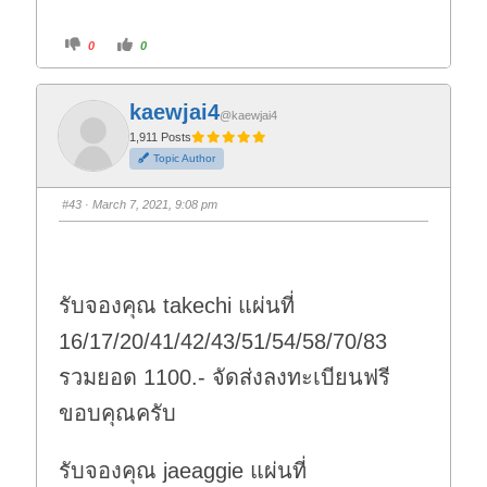
C
C
0
0
l
l
i
i
c
c
k
k
f
f
kaewjai4
o
o
@kaewjai4
r
r
t
t
1,911 Posts
h
h
Topic Author
u
u
m
m
b
b
s
s
#43
· March 7, 2021, 9:08 pm
d
u
o
p
w
.
n
.
รับจองคุณ takechi แผ่นที่
16/17/20/41/42/43/51/54/58/70/83
รวมยอด 1100.- จัดส่งลงทะเบียนฟรี
ขอบคุณครับ
รับจองคุณ jaeaggie แผ่นที่