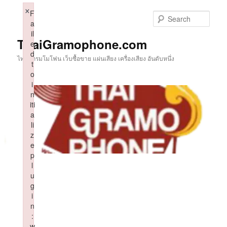
Skip
×
F
to
Sear
a
primary
il
content
ThaiGramophone.com
e
d
ไทยแกรมโมโฟน เว็บซื้อขาย แผ่นเสียง เครื่องเสียง อันดับหนึ่ง
t
o
i
n
iti
a
li
z
e
p
l
u
g
i
n
:
w