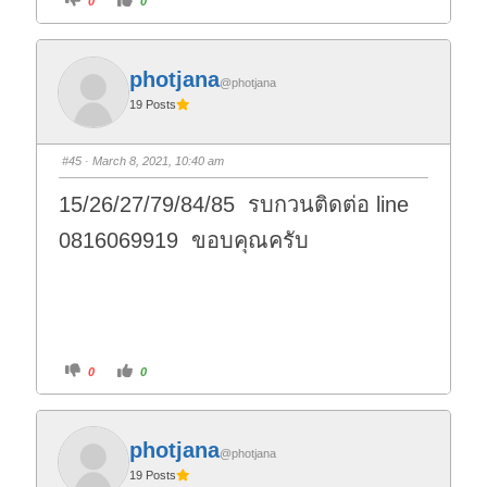
0
0
l
l
i
i
c
c
k
k
f
f
o
o
photjana
r
r
@photjana
t
t
19 Posts
h
h
u
u
m
m
b
b
s
s
#45
· March 8, 2021, 10:40 am
d
u
o
p
w
.
15/26/27/79/84/85 รบกวนติดต่อ line
n
.
0816069919 ขอบคุณครับ
C
C
0
0
l
l
i
i
c
c
k
k
f
f
o
o
photjana
r
r
@photjana
t
t
19 Posts
h
h
u
u