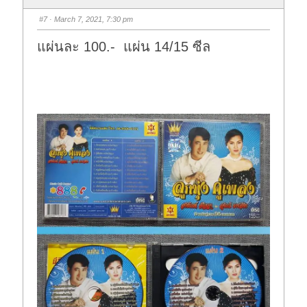
b
b
s
s
#7
· March 7, 2021, 7:30 pm
d
u
o
p
w
.
แผ่นละ 100.- แผ่น 14/15 ซีล
n
.