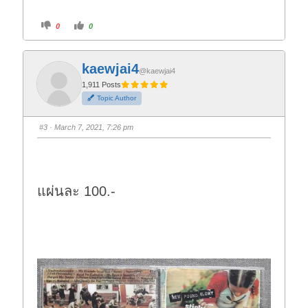
C
C
0
0
l
l
i
i
c
c
k
k
f
f
kaewjai4
o
o
@kaewjai4
r
r
t
t
1,911 Posts
h
h
Topic Author
u
u
m
m
b
b
s
s
#3
· March 7, 2021, 7:26 pm
d
u
o
p
w
.
n
.
แผ่นละ 100.-