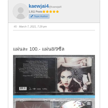
k
k
f
f
kaewjai4
o
o
@kaewjai4
r
r
t
t
1,911 Posts
h
h
Topic Author
u
u
m
m
b
b
s
s
#5
· March 7, 2021, 7:29 pm
d
u
o
p
w
.
n
.
แผ่นละ 100.- แผ่น8/9ซีล