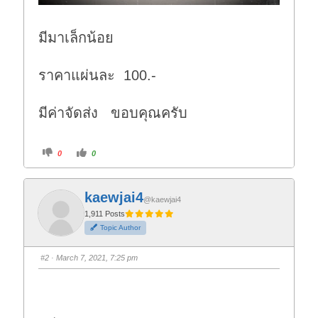
มีมาเล็กน้อย
ราคาแผ่นละ 100.-
มีค่าจัดส่ง ขอบคุณครับ
C
C
0
0
l
l
i
i
c
c
k
k
f
f
kaewjai4
o
o
@kaewjai4
r
r
t
t
1,911 Posts
h
h
Topic Author
u
u
m
m
b
b
s
s
#2
· March 7, 2021, 7:25 pm
d
u
o
p
w
.
n
.