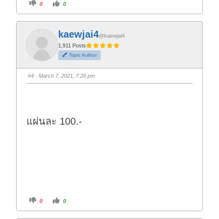
C
C
0
0
l
l
i
i
c
c
k
k
f
f
kaewjai4
o
o
@kaewjai4
r
r
t
t
1,911 Posts
h
h
Topic Author
u
u
m
m
b
b
s
s
#4
· March 7, 2021, 7:26 pm
d
u
o
p
w
.
n
.
แผ่นละ 100.-
C
C
0
0
l
l
i
i
c
c