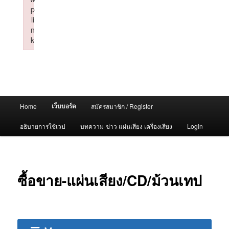
p
li
n
k
Failed to initialize plugin: wplink
Main
เว็บบอร์ด
Home
สมัครสมาชิก / Register
menu
อธิบายการใช้เวป
บทความ-ข่าว แผ่นเสียง เครื่องเสียง
Login
ซื้อขาย-แผ่นเสียง/CD/ม้วนเทป