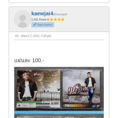
i
i
c
c
k
k
f
f
kaewjai4
o
o
@kaewjai4
r
r
t
t
1,911 Posts
h
h
Topic Author
u
u
m
m
b
b
s
s
#6
· March 7, 2021, 7:29 pm
d
u
o
p
w
.
n
.
แผ่นละ 100.-