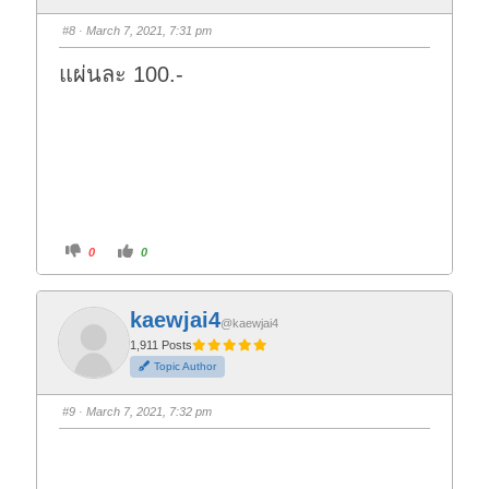
b
b
s
s
#8
· March 7, 2021, 7:31 pm
d
u
o
p
w
.
แผ่นละ 100.-
n
.
C
C
0
0
l
l
i
i
c
c
k
k
f
f
kaewjai4
o
o
@kaewjai4
r
r
t
t
1,911 Posts
h
h
Topic Author
u
u
m
m
b
b
s
s
#9
· March 7, 2021, 7:32 pm
d
u
o
p
w
.
n
.