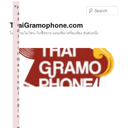
Skip
×
F
to
Sear
a
primary
il
content
ThaiGramophone.com
e
d
ไทยแกรมโมโฟน เว็บซื้อขาย แผ่นเสียง เครื่องเสียง อันดับหนึ่ง
t
o
i
n
iti
a
li
z
e
p
l
u
g
i
n
:
w