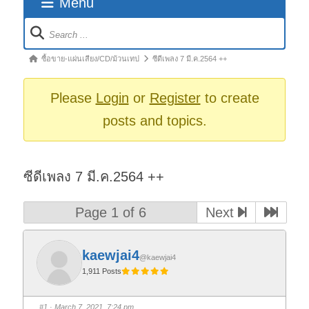
Menu
Forum
Navigation
Forum
ซื้อขาย-แผ่นเสียง/CD/ม้วนเทป
ซีดีเพลง 7 มี.ค.2564 ++
breadcrumbs
-
Please
Login
or
Register
to create
You
posts and topics.
are
here:
ซีดีเพลง 7 มี.ค.2564 ++
Page 1 of 6
Next
kaewjai4
@kaewjai4
1,911 Posts
#1
· March 7, 2021, 7:24 pm