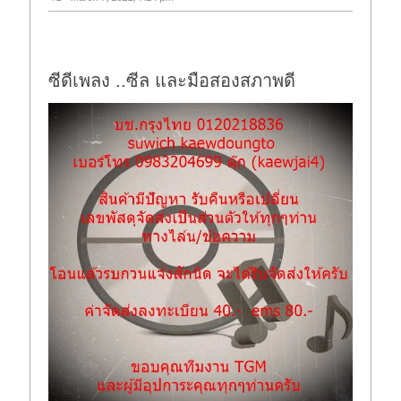
ซีดีเพลง ..ซีล และมือสองสภาพดี