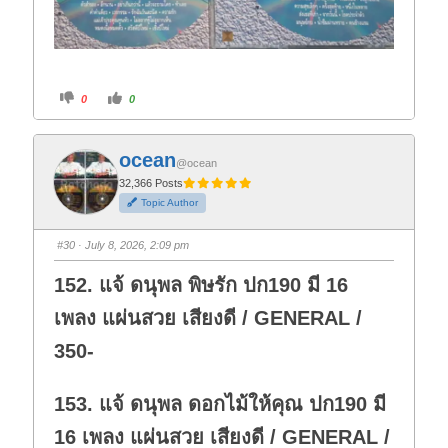
C
C
0
0
l
l
i
i
c
c
k
k
f
f
ocean
o
o
@ocean
r
r
t
t
32,366 Posts
h
h
Topic Author
u
u
m
m
b
b
s
s
#30
· July 8, 2026, 2:09 pm
d
u
o
p
w
.
152. แจ้ ดนุพล พิษรัก ปก190 มี 16
n
.
เพลง แผ่นสวย เสียงดี / GENERAL /
350-
153. แจ้ ดนุพล ดอกไม้ให้คุณ ปก190 มี
16 เพลง แผ่นสวย เสียงดี / GENERAL /