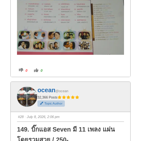
C
C
0
0
l
l
i
i
c
c
k
k
f
f
ocean
o
o
@ocean
r
r
t
t
32,366 Posts
h
h
Topic Author
u
u
m
m
b
b
s
s
#28
· July 8, 2026, 2:06 pm
d
u
o
p
w
.
149. บิ๊กแอส Seven มี 11 เพลง แผ่น
n
.
โดยรวมสวย / 250-