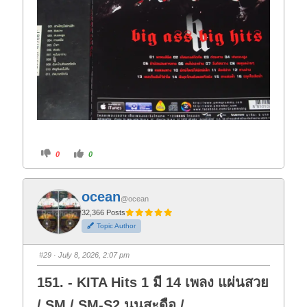
C
C
0
0
l
l
i
i
c
c
k
k
f
f
ocean
o
o
@ocean
r
r
t
t
32,366 Posts
h
h
Topic Author
u
u
m
m
b
b
s
s
#29
· July 8, 2026, 2:07 pm
d
u
o
p
w
.
151. - KITA Hits 1 มี 14 เพลง แผ่นสวย
n
.
/ SM / SM-S2 นูนสะดือ /