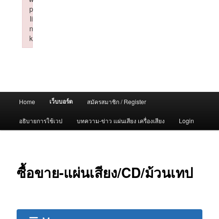
p
li
n
k
Failed to initialize plugin: wplink
Main
เว็บบอร์ด
Home
สมัครสมาชิก / Register
menu
อธิบายการใช้เวป
บทความ-ข่าว แผ่นเสียง เครื่องเสียง
Login
ซื้อขาย-แผ่นเสียง/CD/ม้วนเทป