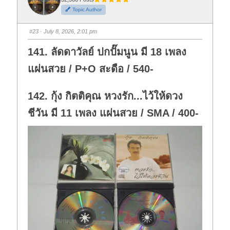
h
h
Topic Author
u
u
m
m
b
b
s
s
#23
· July 8, 2026, 2:01 pm
d
u
o
p
w
.
141. ลัดดาวัลย์ ปกปั๊มนูน มี 18 เพลง
n
.
แผ่นสวย / P+O สะดือ / 540-
142. กุ้ง กิตติคุณ หวงรัก...ไว้ให้ดวง
ชีวัน มี 11 เพลง แผ่นสวย / SMA / 400-