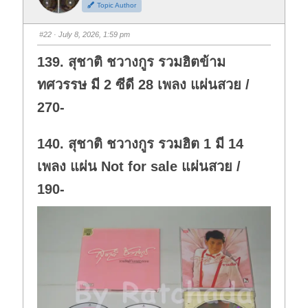
Topic Author
u
u
m
m
b
b
s
s
#22
· July 8, 2026, 1:59 pm
d
u
o
p
w
.
139. สุชาติ ชวางกูร รวมฮิตข้าม
n
.
ทศวรรษ มี 2 ซีดี 28 เพลง แผ่นสวย /
270-
140. สุชาติ ชวางกูร รวมฮิต 1 มี 14
เพลง แผ่น Not for sale แผ่นสวย /
190-