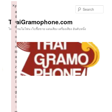
Skip
×
F
to
Sear
a
primary
il
content
ThaiGramophone.com
e
d
ไทยแกรมโมโฟน เว็บซื้อขาย แผ่นเสียง เครื่องเสียง อันดับหนึ่ง
t
o
i
n
iti
a
li
z
e
p
l
u
g
i
n
:
w