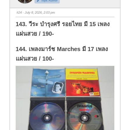
Topic Author
u
u
m
m
b
b
s
s
#24
· July 8, 2026, 2:03 pm
d
u
o
p
w
.
143. วีระ บำรุงศรี รอยไทย มี 15 เพลง
n
.
แผ่นสวย / 190-
144. เพลงมาร์ช Marches มี 17 เพลง
แผ่นสวย / 100-