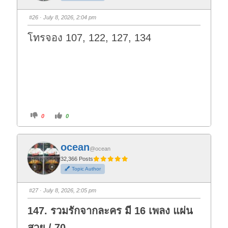
m
m
b
b
s
s
#26
· July 8, 2026, 2:04 pm
d
u
o
p
w
.
โทรจอง 107, 122, 127, 134
n
.
C
C
0
0
l
l
i
i
c
c
k
k
f
f
ocean
o
o
@ocean
r
r
t
t
32,366 Posts
h
h
Topic Author
u
u
m
m
b
b
s
s
#27
· July 8, 2026, 2:05 pm
d
u
o
p
w
.
147. รวมรักจากละคร มี 16 เพลง แผ่น
n
.
สวย / 70-