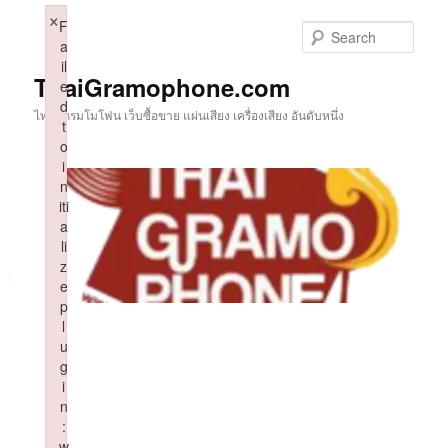
Skip
×
F
to
Sear
a
primary
il
content
ThaiGramophone.com
e
d
ไทยแกรมโมโฟน เว็บซื้อขาย แผ่นเสียง เครื่องเสียง อันดับหนึ่ง
t
o
i
n
iti
a
li
z
e
p
l
u
g
i
n
:
w