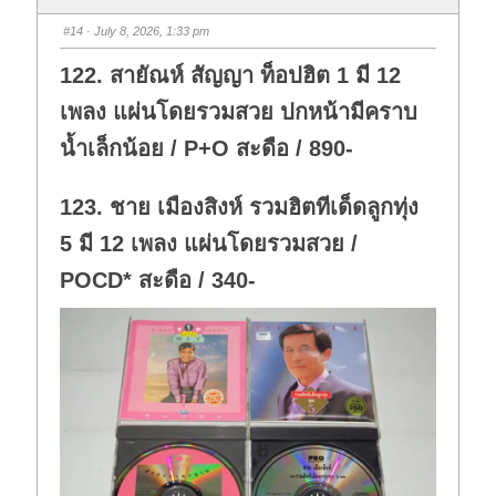
b
b
s
s
#14
· July 8, 2026, 1:33 pm
d
u
o
p
w
.
122. สายัณห์ สัญญา ท็อปฮิต 1 มี 12
n
.
เพลง แผ่นโดยรวมสวย ปกหน้ามีคราบ
น้ำเล็กน้อย / P+O สะดือ / 890-
123. ชาย เมืองสิงห์ รวมฮิตทีเด็ดลูกทุ่ง
5 มี 12 เพลง แผ่นโดยรวมสวย /
POCD* สะดือ / 340-