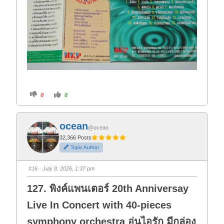
C
C
0
0
l
l
i
i
c
c
k
k
f
f
ocean
o
o
@ocean
r
r
t
t
32,366 Posts
h
h
Topic Author
u
u
m
m
b
b
s
s
#16
· July 8, 2026, 1:37 pm
d
u
o
p
w
.
127. พิงค์แพนเตอร์ 20th Anniversay
n
.
Live In Concert with 40-pieces
symphony orchestra อุ่นไอรัก มีกล่อง