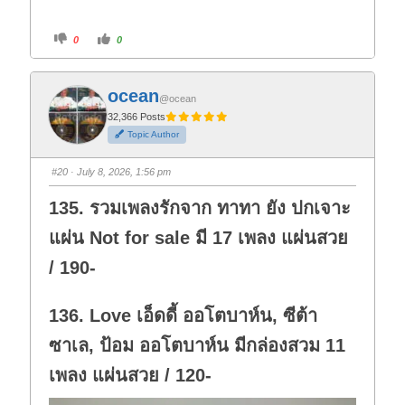
C
C
0
0
l
l
i
i
c
c
k
k
f
f
ocean
o
o
@ocean
r
r
t
t
32,366 Posts
h
h
Topic Author
u
u
m
m
b
b
s
s
#20
· July 8, 2026, 1:56 pm
d
u
o
p
w
.
135. รวมเพลงรักจาก ทาทา ยัง ปกเจาะ
n
.
แผ่น Not for sale มี 17 เพลง แผ่นสวย
/ 190-
136. Love เอ็ดดี้ ออโตบาห์น, ซีต้า
ซาเล, ป้อม ออโตบาห์น มีกล่องสวม 11
เพลง แผ่นสวย / 120-