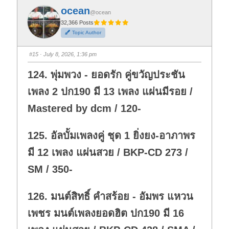
f
f
ocean
o
o
@ocean
r
r
t
t
32,366 Posts
h
h
Topic Author
u
u
m
m
b
b
s
s
#15
· July 8, 2026, 1:36 pm
d
u
o
p
w
.
124. พุ่มพวง - ยอดรัก คู่ขวัญประชัน
n
.
เพลง 2 ปก190 มี 13 เพลง แผ่นมีรอย /
Mastered by dcm / 120-
125. อัลบั้มเพลงคู่ ชุด 1 ยิ่งยง-อาภาพร
มี 12 เพลง แผ่นสวย / BKP-CD 273 /
SM / 350-
126. มนต์สิทธิ์ คำสร้อย - อัมพร แหวน
เพชร มนต์เพลงยอดฮิต ปก190 มี 16