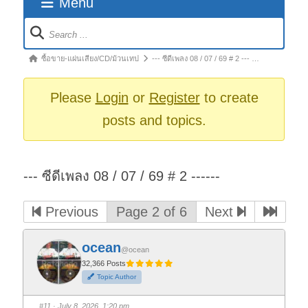
Menu
Forum
Navigation
Forum
ซื้อขาย-แผ่นเสียง/CD/ม้วนเทป
--- ซีดีเพลง 08 / 07 / 69 # 2 --- …
breadcrumbs
-
Please
Login
or
Register
to create
You
posts and topics.
are
here:
--- ซีดีเพลง 08 / 07 / 69 # 2 ------
Previous
Page 2 of 6
Next
ocean
@ocean
32,366 Posts
Topic Author
#11
· July 8, 2026, 1:20 pm