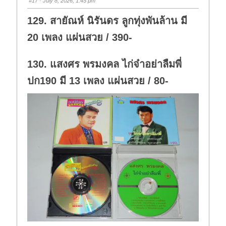
#17
· July 8, 2026, 1:45 pm
d
u
o
p
w
.
129. สายัณห์ นิรันดร ลูกทุ่งพันล้าน มี
n
.
20 เพลง แผ่นสวย / 390-
130. แสงศร พรมงคล ไก่จ๋าอย่าลืมพี่
ปก190 มี 13 เพลง แผ่นสวย / 80-