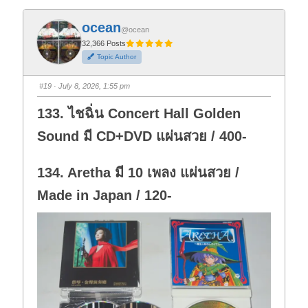
c
c
k
k
f
f
ocean
o
o
@ocean
r
r
t
t
32,366 Posts
h
h
Topic Author
u
u
m
m
b
b
s
s
#19
· July 8, 2026, 1:55 pm
d
u
o
p
w
.
133. ไชฉิ่น Concert Hall Golden
n
.
Sound มี CD+DVD แผ่นสวย / 400-
134. Aretha มี 10 เพลง แผ่นสวย /
Made in Japan / 120-