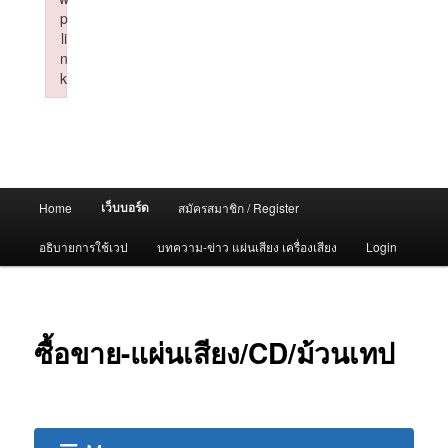
p
li
n
k
Failed to initialize plugin: wplink
Main
เว็บบอร์ด
Home
สมัครสมาชิก / Register
menu
อธิบายการใช้เวป
บทความ-ข่าว แผ่นเสียง เครื่องเสียง
Login
ซื้อขาย-แผ่นเสียง/CD/ม้วนเทป