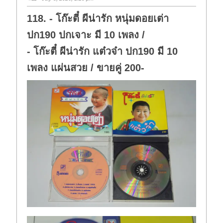
118. - โก๊ะตี๋ ผีน่ารัก หนุ่มดอยเต่า
ปก190 ปกเจาะ มี 10 เพลง /
- โก๊ะตี๋ ผีน่ารัก แต๋วจ๋า ปก190 มี 10
เพลง แผ่นสวย / ขายคู่ 200-