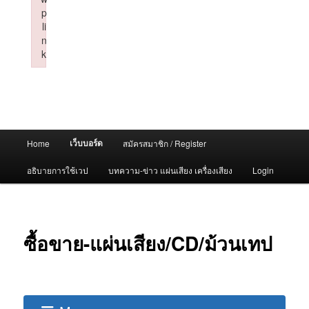
p
li
n
k
Failed to initialize plugin: wplink
Main
เว็บบอร์ด
Home
สมัครสมาชิก / Register
menu
อธิบายการใช้เวป
บทความ-ข่าว แผ่นเสียง เครื่องเสียง
Login
ซื้อขาย-แผ่นเสียง/CD/ม้วนเทป