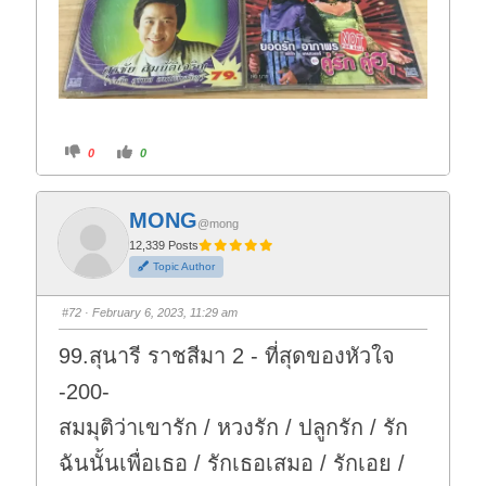
C
C
0
0
l
l
i
i
c
c
k
k
f
f
MONG
o
o
@mong
r
r
t
t
12,339 Posts
h
h
Topic Author
u
u
m
m
b
b
s
s
#72
· February 6, 2023, 11:29 am
d
u
o
p
w
.
99.สุนารี ราชสีมา 2 - ที่สุดของหัวใจ
n
.
-200-
สมมุติว่าเขารัก / หวงรัก / ปลูกรัก / รัก
ฉันนั้นเพื่อเธอ / รักเธอเสมอ / รักเอย /