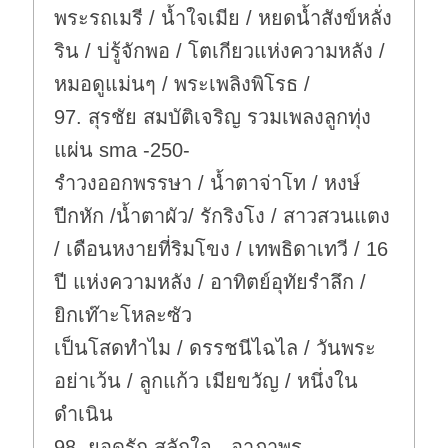
พระรถเมรี / น้ำใจเมีย / หยดน้ำสังข์หลั่ง
ริน / บ่รู้จักพอ / โตเกียวแห่งความหลัง /
หมอดูแม่นๆ / พระเพลิงพิโรธ /
97. สุรชัย สมบัติเจริญ รวมเพลงลูกทุ่ง
แผ่น sma -250-
รำวงออกพรรษา / น้ำตาจ่าโท / หงษ์
ปีกหัก /น้ำตาผัว/ รักริงโง / สาวสวนแตง
/ เดือนหงายที่ริมโขง / เทพธิดาเทวี / 16
ปี แห่งความหลัง / อาทิตย์อุทัยรำลึก /
ยิกเท๊าะโหละซัว
เป็นโสดทำไม / ดรรชนีไฉไล / วันพระ
อย่าเว้น / ลูกแก้ว เมียขวัญ / หนึ่งใน
ดำเนิน
98. ยอดรัก สลักใจ - อาภาพร