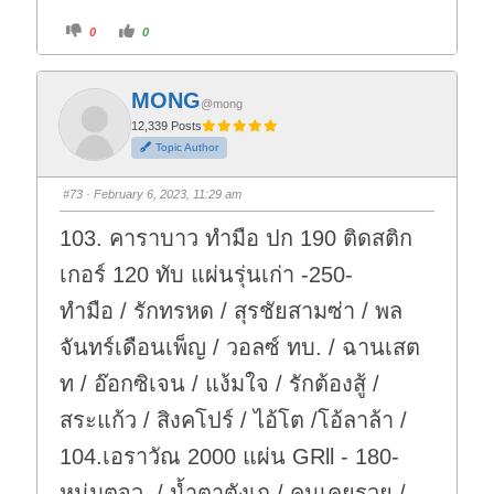
C
C
0
0
l
l
i
i
c
c
k
k
f
f
MONG
o
o
@mong
r
r
t
t
12,339 Posts
h
h
Topic Author
u
u
m
m
b
b
s
s
#73
· February 6, 2023, 11:29 am
d
u
o
p
w
.
103. คาราบาว ทำมือ ปก 190 ติดสติก
n
.
เกอร์ 120 ทับ แผ่นรุ่นเก่า -250-
ทำมือ / รักทรหด / สุรชัยสามซ่า / พล
จันทร์เดือนเพ็ญ / วอลซ์ ทบ. / ฉานเสต
ท / อ๊อกซิเจน / แง้มใจ / รักต้องสู้ /
สระแก้ว / สิงคโปร์ / ไอ้โต /โอ้ลาล้า /
104.เอราวัณ 2000 แผ่น GRll - 180-
หนุ่มตจว. / น้ำตาตังเก / คนเคยรวย /