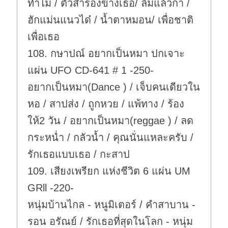
ทำไม / ตัวสำรองข้างเธอ/ ลืมแล้วกา /
ฮักแม่นแนวได๋ / น้ำตาหมอน/ เพื่อชาติ
เพื่อเธอ
108. กษาปณ์ อยากเป็นหมา ปกเจาะ
แผ่น UFO CD-641 # 1 -250-
อยากเป็นหมา(Dance ) / เจ็บคนเดียวใน
หอ / สาปส่ง / ถูกหวย / แพ้ทาง / ร้อง
ให้2 วัน / อยากเป็นหมา(reggae ) / ลด
กระหน่ำ / กลัวน้ำ / คุณนั่นแหละครับ /
รักเธอแบบเธอ / กะสาป
109. เสียงเพรียก แห่งชีวิต 6 แผ่น UM
GRll -220-
หนุ่มบ้านไกล - หนูมิเตอร์ / คำสาบาน -
รอน อรัณย์ / รักเธอที่สุดในโลก - หนุ่ม