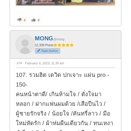
C
C
0
0
l
l
i
i
c
c
k
k
f
f
MONG
o
o
@mong
r
r
t
t
12,339 Posts
h
h
Topic Author
u
u
m
m
b
b
s
s
#74
· February 6, 2023, 11:30 am
d
u
o
p
w
.
107. รวมฮิต เดวิด ปกเจาะ แผ่น pro -
n
.
150-
คนหน้าตาดี/ เกินห้ามใจ / ตั่งใจมา
หลอก / ฝากแฟนผมด้วย /เสือปืนไว /
ผู้ชายรักจริง / น้อยใจ /คันทรี่ลาว / มือ
ใหม่หัดรัก / ผ้าห่มผืนเดียวกัน / ทนเหงา