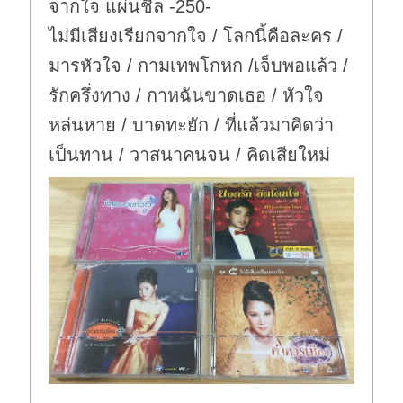
จากใจ แผ่นชีล -250-
ไม่มีเสียงเรียกจากใจ / โลกนี้คือละคร /
มารหัวใจ / กามเทพโกหก /เจ็บพอแล้ว /
รักครึ่งทาง / กาหฉันขาดเธอ / หัวใจ
หล่นหาย / บาดทะยัก / ที่แล้วมาคิดว่า
เป็นทาน / วาสนาคนจน / คิดเสียใหม่