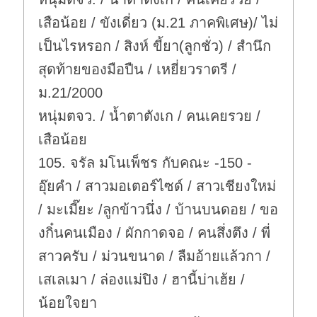
เสือน้อย / ขังเดี่ยว (ม.21 ภาคพิเศษ)/ ไม่
เป็นไรหรอก / สิงห์ ขี้ยา(ลูกชั่ว) / สำนึก
สุดท้ายของมือปืน / เหยี่ยวราตรี /
ม.21/2000
หนุ่มตจว. / น้ำตาตังเก / คนเคยรวย /
เสือน้อย
105. จรัล มโนเพ็ชร กับคณะ -150 -
อุ๊ยคำ / สาวมอเตอร์ไซด์ / สาวเชียงใหม่
/ มะเมี๊ยะ /ลูกข้าวนึ่ง / บ้านบนดอย / ขอ
งกิ๋นคนเมือง / ผักกาดจอ / คนสึ่งตึง / พี่
สาวครับ / ม่วนขนาด / ลืมอ้ายแล้วกา /
เสเลเมา / ล่องแม่ปิง / ฮานี้บ่าเฮ้ย /
น้อยใจยา