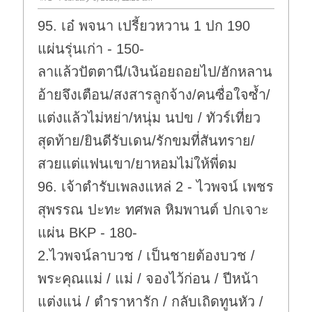
95. เอ๋ พจนา เปรี้ยวหวาน 1 ปก 190
แผ่นรุ่นเก่า - 150-
ลาแล้วปัตตานี/เงินน้อยถอยไป/ฮักหลาน
อ้ายจึงเตือน/สงสารลูกจ้าง/คนซื่อใจซ้ำ/
แต่งแล้วไม่หย่า/หนุ่ม นปข / ทัวร์เที่ยว
สุดท้าย/ยินดีรับเดน/รักขมที่สันทราย/
สวยแต่แฟนเขา/ยาหอมไม่ให้พี่ดม
96. เจ้าตำรับเพลงแหล่ 2 - ไวพจน์ เพชร
สุพรรณ ปะทะ ทศพล หิมพานต์ ปกเจาะ
แผ่น BKP - 180-
2.ไวพจน์ลาบวช / เป็นชายต้องบวช /
พระคุณแม่ / แม่ / จองไว้ก่อน / ปีหน้า
แต่งแน่ / ตำราหารัก / กลับเถิดทูนหัว /