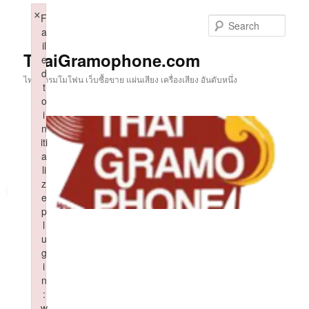
Skip
×
F
to
Sear
a
primary
il
content
ThaiGramophone.com
e
d
ไทยแกรมโมโฟน เว็บซื้อขาย แผ่นเสียง เครื่องเสียง อันดับหนึ่ง
t
o
i
n
iti
a
li
z
e
p
l
u
g
i
n
:
w