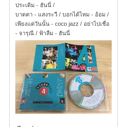
ประเดิม - ฮันนี่ /
บาดตา - แสงระวี / บอกได้ไหม - อ้อม /
เพียงแต่วันนั้น - coco jazz / อย่าไปเชื่อ
- จารุณี / ฟ้าลืม - ฮันนี่
C
C