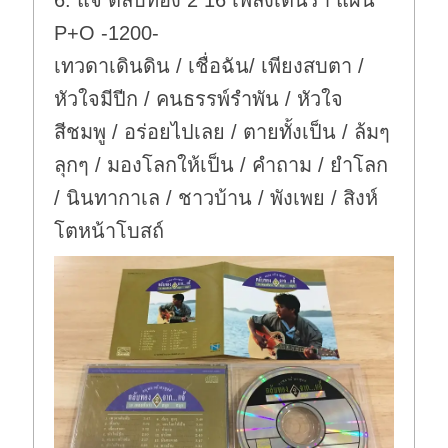
6. แจ้ ตลับทอง 2 16 เพลงเต้นรำ แผ่น
.
P+O -1200-
เทวดาเดินดิน / เชื่อฉัน/ เพียงสบตา /
หัวใจมีปีก / คนธรรพ์รำพัน / หัวใจ
สีชมพู / อร่อยไปเลย / ตายทั้งเป็น / ล้มๆ
ลุกๆ / มองโลกให้เป็น / คำถาม / ยำโลก
/ นินทากาเล / ชาวบ้าน / พังเพย / สิงห์
โตหน้าโบสถ์