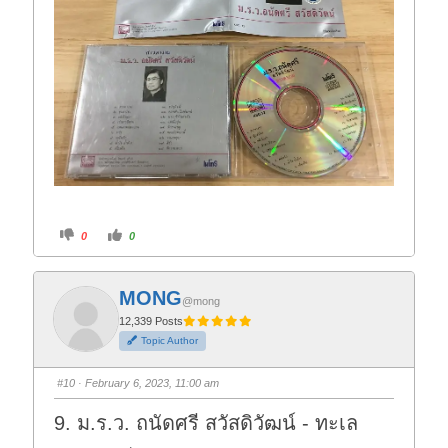
C
C
0
0
l
l
i
i
c
c
k
k
f
f
MONG
o
o
@mong
r
r
t
t
12,339 Posts
h
h
Topic Author
u
u
m
m
b
b
s
s
#10
· February 6, 2023, 11:00 am
d
u
o
p
w
.
9. ม.ร.ว. ถนัดศรี สวัสดิวัฒน์ - ทะเล
n
.