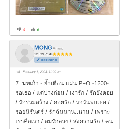
C
C
0
0
l
l
i
i
c
c
k
k
f
f
MONG
o
o
@mong
r
r
t
t
12,339 Posts
h
h
Topic Author
u
u
m
m
b
b
s
s
#8
· February 6, 2023, 11:00 am
d
u
o
p
w
.
7. นพเก้า - ย้ำเตือน แผ่น P+O -1200-
n
.
รอเธอ / แต่ปางก่อน / เงารัก / รักยังคอย
/ รักร่วมสร้าง / คอยรัก / รอวันพบเธอ /
รอยนิรันดร์ / รักฉันนาน..นาน / เพราะ
เราคือเรา / ลมรักลวง / สงครามรัก / คน