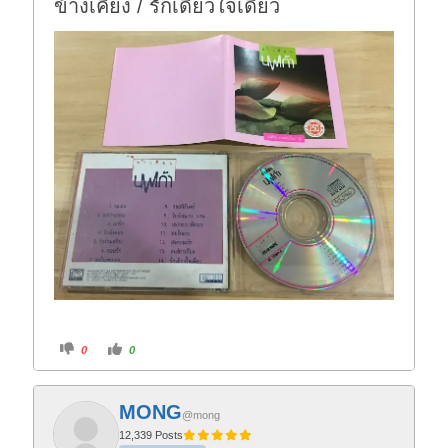
ข้างเคียง / รักเดียวใจเดียว
C
C
0
0
l
l
i
i
c
c
k
k
f
f
MONG
o
o
@mong
r
r
t
t
12,339 Posts
h
h