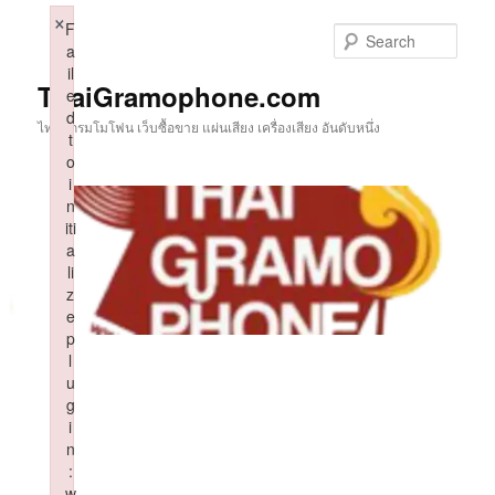
Skip
×
F
to
Sear
a
primary
il
content
ThaiGramophone.com
e
d
ไทยแกรมโมโฟน เว็บซื้อขาย แผ่นเสียง เครื่องเสียง อันดับหนึ่ง
t
o
i
n
iti
a
li
z
e
p
l
u
g
i
n
:
w