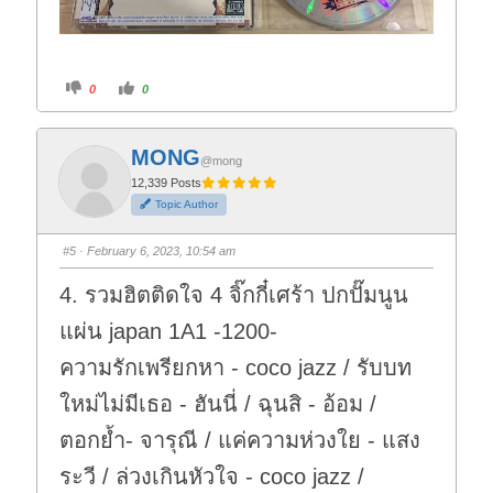
C
C
0
0
l
l
i
i
c
c
k
k
f
f
MONG
o
o
@mong
r
r
t
t
12,339 Posts
h
h
Topic Author
u
u
m
m
b
b
s
s
#5
· February 6, 2023, 10:54 am
d
u
o
p
w
.
4. รวมฮิตติดใจ 4 จิ๊กกี๋เศร้า ปกปั๊มนูน
n
.
แผ่น japan 1A1 -1200-
ความรักเพรียกหา - coco jazz / รับบท
ใหม่ไม่มีเธอ - ฮันนี่ / ฉุนสิ - อ้อม /
ตอกย้ำ- จารุณี / แค่ความห่วงใย - แสง
ระวี / ล่วงเกินหัวใจ - coco jazz /