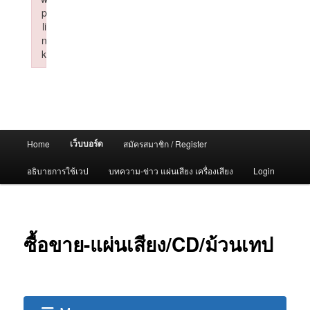
p
li
n
k
Failed to initialize plugin: wplink
Main
เว็บบอร์ด
Home
สมัครสมาชิก / Register
menu
อธิบายการใช้เวป
บทความ-ข่าว แผ่นเสียง เครื่องเสียง
Login
ซื้อขาย-แผ่นเสียง/CD/ม้วนเทป