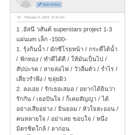
h
h
Topic Author
u
u
m
m
b
b
s
s
#2
· February 6, 2023, 10:53 am
d
u
o
p
w
.
1 .อัสนี วสันต์ superstars project 1-3
n
.
แผ่นum เล็ก -1500-
1. รุ้งกินน้ำ / ผักชีโรยหน้า / กระดี่ได้น้ำ
/ ฟักทอง / ทำดีได้ดี / ให้มันเป็นไป /
สัปปะรด / สายล่อไฟ / วัวลืมตัว / ร่ำไร /
เสี่ยวรำพึง / ขลุ่ยผิว
2. ลงเอย / รักเธอเสมอ / อยากได้ยินว่า
รักกัน / เธอปันใจ / ก็เคยสัญญา / ได้
อย่างเสียอย่าง / ยินยอม / หัวใจสะออน /
คนหลายใจ / อย่าเลย ขอบใจ / หนึ่ง
มิตรชิดใกล้ / ลาก่อน