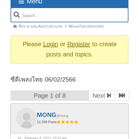
Menu
Forum
Navigation
Forum
ซื้อขาย-แผ่นเสียง/CD/ม้วนเทป
ซีดีเพลงไทย 06/02/2566
breadcrumbs
-
Please
Login
or
Register
to create
You
posts and topics.
are
here:
ซีดีเพลงไทย 06/02/2566
Page 1 of 8
Next
MONG
@mong
12,339 Posts
#1
· February 6, 2023, 10:52 am