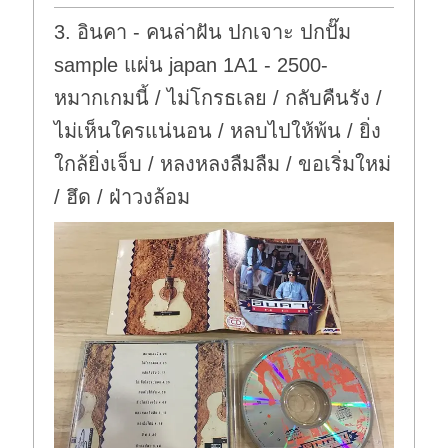
o
p
w
.
3. อินคา - คนล่าฝัน ปกเจาะ ปกปั๊ม
n
.
sample แผ่น japan 1A1 - 2500-
หมากเกมนี้ / ไม่โกรธเลย / กลับคืนรัง /
ไม่เห็นใครแน่นอน / หลบไปให้พ้น / ยิ่ง
ใกล้ยิ่งเจ็บ / หลงหลงลืมลืม / ขอเริ่มใหม่
/ ฮึด / ฝ่าวงล้อม