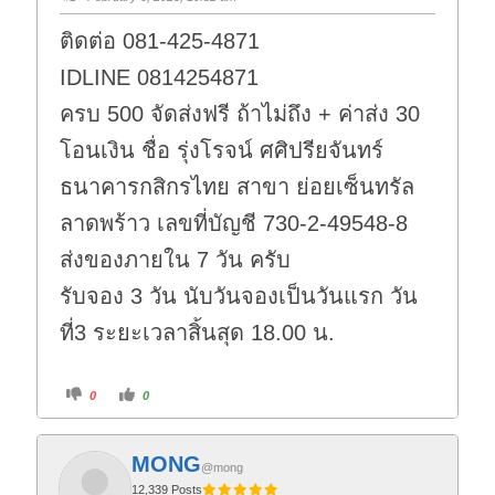
ติดต่อ 081-425-4871
IDLINE 0814254871
ครบ 500 จัดส่งฟรี ถ้าไม่ถึง + ค่าส่ง 30
โอนเงิน ชื่อ รุ่งโรจน์ ศศิปรียจันทร์
ธนาคารกสิกรไทย สาขา ย่อยเซ็นทรัล
ลาดพร้าว เลขที่บัญชี 730-2-49548-8
ส่งของภายใน 7 วัน ครับ
รับจอง 3 วัน นับวันจองเป็นวันแรก วัน
ที่3 ระยะเวลาสิ้นสุด 18.00 น.
C
C
0
0
l
l
i
i
c
c
k
k
f
f
MONG
o
o
@mong
r
r
t
t
12,339 Posts