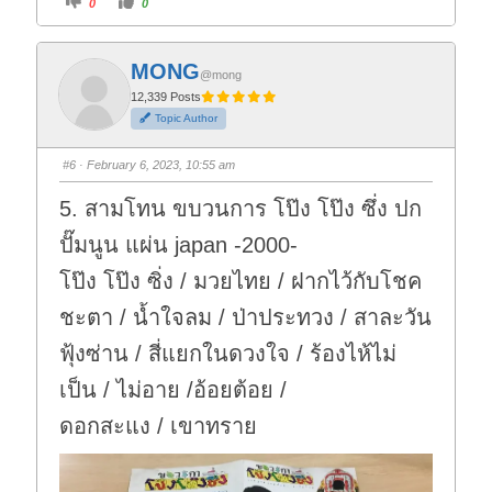
0
0
l
l
i
i
c
c
k
k
f
f
MONG
o
o
@mong
r
r
t
t
12,339 Posts
h
h
Topic Author
u
u
m
m
b
b
s
s
#6
· February 6, 2023, 10:55 am
d
u
o
p
w
.
5. สามโทน ขบวนการ โป๊ง โป๊ง ซึ่ง ปก
n
.
ปั๊มนูน แผ่น japan -2000-
โป๊ง โป๊ง ซิ่ง / มวยไทย / ฝากไว้กับโชค
ชะตา / น้ำใจลม / ป่าประทวง / สาละวัน
ฟุ้งซ่าน / สี่แยกในดวงใจ / ร้องไห้ไม่
เป็น / ไม่อาย /อ้อยต้อย /
ดอกสะแง / เขาทราย