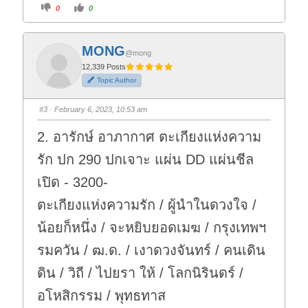
C
C
0
0
l
l
i
i
c
c
k
k
f
f
MONG
o
o
@mong
r
r
t
t
12,339 Posts
h
h
Topic Author
u
u
m
m
b
b
s
s
#3
· February 6, 2023, 10:53 am
d
u
o
p
w
.
2. อารักษ์ อาภากาศ ตะเกียงแห่งความ
n
.
รัก ปก 290 ปกเจาะ แผ่น DD แผ่นชีล
เปิด - 3200-
ตะเกียงแห่งความรัก / ผู้นำในดวงใจ /
น้อยก็หนึ่ง / จะหยิบยอดเมฆ / กรุงเทพฯ
รมควัน / ฒ.ด. / เงาดวงจันทร์ / คนเดิน
ดิน / วิถี / ไปยรา ให้ / โลกนิรินดร์ /
อโหสิกรรม / พุทธทาส