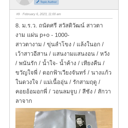
Topic Author
u
u
m
m
b
b
s
s
#9
· February 6, 2023, 11:00 am
d
u
o
p
w
.
8. ม.ร.ว. ถนัดศรี สวัสดิวัฒน์ สาวตา
n
.
งาม แผ่น p+o - 1000-
สาวตางาม / ขุ่นลำโขง / แล้งในอก /
เว้าสาวอีสาน / แสนงามแสนงอน / หวัง
/ พนันรัก / น้ำใจ- น้ำค้าง / เทียงคืน /
ขวัญใจพี่ / ดอกฟ้าเวียงจันทร์ / นางแก้ว
ในดวงใจ / แม่เนื้ออุ่น / รักสามฤดู /
คอยอ้อมอกพี่ / วอนลมจูบ / สีชัง / สักวา
ลาจาก