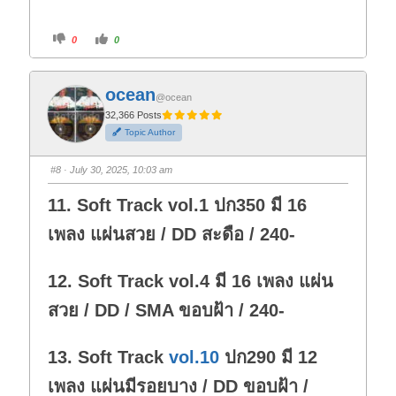
C
C
0
0
l
l
i
i
c
c
k
k
f
f
ocean
o
o
@ocean
r
r
t
t
32,366 Posts
h
h
Topic Author
u
u
m
m
b
b
s
s
#8
· July 30, 2025, 10:03 am
d
u
o
p
w
.
11. Soft Track vol.1 ปก350 มี 16
n
.
เพลง แผ่นสวย / DD สะดือ / 240-
12. Soft Track vol.4 มี 16 เพลง แผ่น
สวย / DD / SMA ขอบฝ้า / 240-
13. Soft Track
vol.10
ปก290 มี 12
เพลง แผ่นมีรอยบาง / DD ขอบฝ้า /