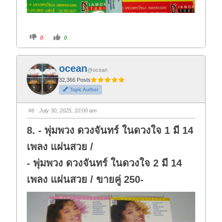
C
C
0
0
l
l
i
i
c
c
k
k
f
f
ocean
o
o
@ocean
r
r
t
t
32,366 Posts
h
h
Topic Author
u
u
m
m
b
b
s
s
#6
· July 30, 2025, 10:00 am
d
u
o
p
w
.
8. - พุ่มพวง ดวงจันทร์ ในดวงใจ 1 มี 14
n
.
เพลง แผ่นสวย /
- พุ่มพวง ดวงจันทร์ ในดวงใจ 2 มี 14
เพลง แผ่นสวย / ขายคู่ 250-