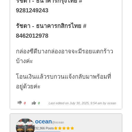
รัชดา - ธนาคารกรุงไทย #
9281249243
รัชดา - ธนาคารกสิกรไทย #
8462012978
กล่องซีดีบางกล่องอาจจะมีรอยแตกร้าว
บ้างค่ะ
โอนเงินแล้วรบกวนแจ้งกลับมาพร้อมที่
อยู่ด้วยค่ะ
C
C
0
0
Last edited on July 30, 2025, 9:54 am by
ocean
l
l
i
i
c
c
k
k
f
f
ocean
o
o
@ocean
r
r
t
t
32,366 Posts
h
h