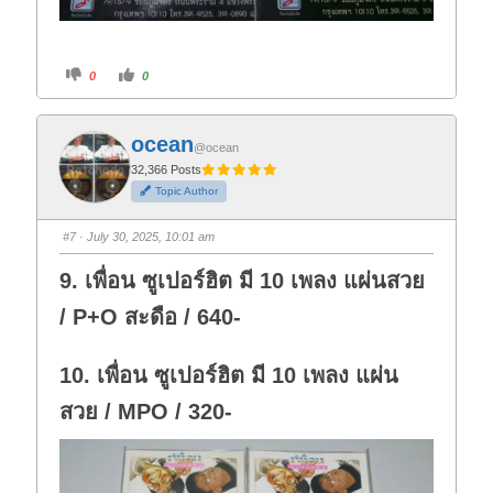
C
C
0
0
l
l
i
i
c
c
k
k
f
f
ocean
o
o
@ocean
r
r
t
t
32,366 Posts
h
h
Topic Author
u
u
m
m
b
b
s
s
#7
· July 30, 2025, 10:01 am
d
u
o
p
w
.
9. เพื่อน ซูเปอร์ฮิต มี 10 เพลง แผ่นสวย
n
.
/ P+O สะดือ / 640-
10. เพื่อน ซูเปอร์ฮิต มี 10 เพลง แผ่น
สวย / MPO / 320-