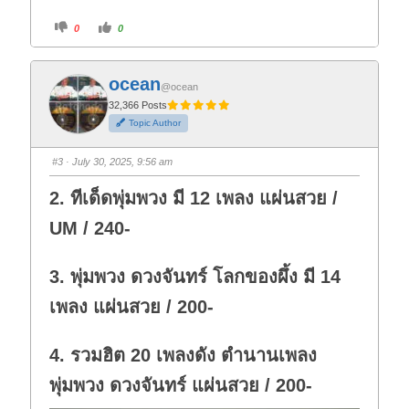
C
C
0
0
l
l
i
i
c
c
k
k
f
f
ocean
o
o
@ocean
r
r
t
t
32,366 Posts
h
h
Topic Author
u
u
m
m
b
b
s
s
#3
· July 30, 2025, 9:56 am
d
u
o
p
w
.
2. ทีเด็ดพุ่มพวง มี 12 เพลง แผ่นสวย /
n
.
UM / 240-
3. พุ่มพวง ดวงจันทร์ โลกของผึ้ง มี 14
เพลง แผ่นสวย / 200-
4. รวมฮิต 20 เพลงดัง ตำนานเพลง
พุ่มพวง ดวงจันทร์ แผ่นสวย / 200-