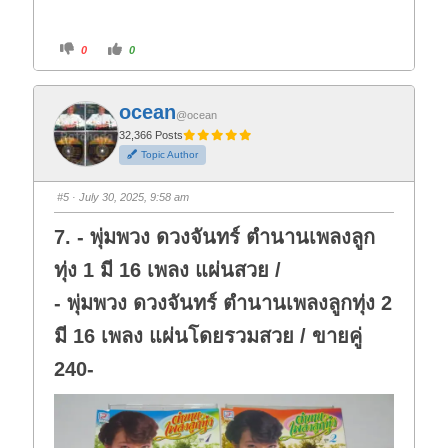
C
C
0
0
l
l
i
i
c
c
k
k
f
f
ocean
o
o
@ocean
r
r
t
t
32,366 Posts
h
h
Topic Author
u
u
m
m
b
b
s
s
#5
· July 30, 2025, 9:58 am
d
u
o
p
w
.
7. - พุ่มพวง ดวงจันทร์ ตำนานเพลงลูก
n
.
ทุ่ง 1 มี 16 เพลง แผ่นสวย /
- พุ่มพวง ดวงจันทร์ ตำนานเพลงลูกทุ่ง 2
มี 16 เพลง แผ่นโดยรวมสวย / ขายคู่
240-