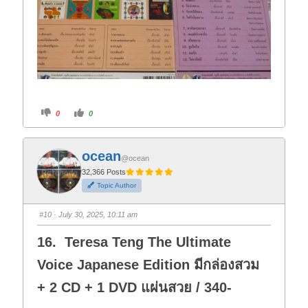
C
C
0
0
l
l
i
i
c
c
k
k
f
f
ocean
o
o
@ocean
r
r
t
t
32,366 Posts
h
h
Topic Author
u
u
m
m
b
b
s
s
#10
· July 30, 2025, 10:11 am
d
u
o
p
w
.
16. Teresa Teng The Ultimate
n
.
Voice Japanese Edition มีกล่องสวม
+ 2 CD + 1 DVD แผ่นสวย / 340-