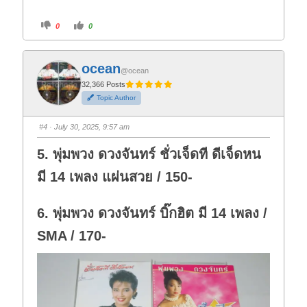
C
C
0
0
l
l
i
i
c
c
k
k
f
f
ocean
o
o
@ocean
r
r
t
t
32,366 Posts
h
h
Topic Author
u
u
m
m
b
b
s
s
#4
· July 30, 2025, 9:57 am
d
u
o
p
w
.
5. พุ่มพวง ดวงจันทร์ ชั่วเจ็ดที ดีเจ็ดหน
n
.
มี 14 เพลง แผ่นสวย / 150-
6. พุ่มพวง ดวงจันทร์ บิ๊กฮิต มี 14 เพลง /
SMA / 170-