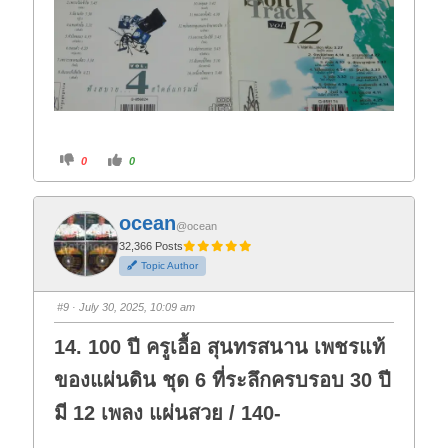
C
C
0
0
l
l
i
i
c
c
k
k
f
f
ocean
o
o
@ocean
r
r
t
t
32,366 Posts
h
h
Topic Author
u
u
m
m
b
b
s
s
#9
· July 30, 2025, 10:09 am
d
u
o
p
w
.
14. 100 ปี ครูเอื้อ สุนทรสนาน เพชรแท้
n
.
ของแผ่นดิน ชุด 6 ที่ระลึกครบรอบ 30 ปี
มี 12 เพลง แผ่นสวย / 140-