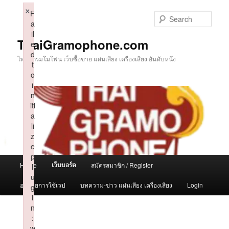
Skip
×
F
to
Sear
a
primary
il
content
ThaiGramophone.com
e
d
ไทยแกรมโมโฟน เว็บซื้อขาย แผ่นเสียง เครื่องเสียง อันดับหนึ่ง
t
o
i
n
iti
a
li
z
e
p
Main
เว็บบอร์ด
Home
สมัครสมาชิก / Register
l
menu
u
อธิบายการใช้เวป
บทความ-ข่าว แผ่นเสียง เครื่องเสียง
Login
g
i
n
:
w